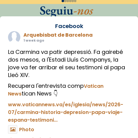
Seguiu
-nos
Facebook
Arquebisbat de Barcelona
1 week ago
La Carmina va patir depressió. Fa gairebé
dos mesos, a l'Estadi Lluís Companys, la
jove va fer arribar el seu testimoni al papa
Lleó XIV.
Recupera l'entrevista comp
Vatican
tican News 👇
News
www.vaticannews.va/es/iglesia/news/2026-
07/carmina-historia-depresion-papa-viaje-
espana-testimoni...
Photo