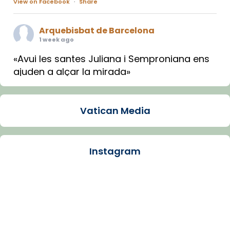
View on Facebook
·
Share
Arquebisbat de Barcelona
1 week ago
«Avui les santes Juliana i Semproniana ens
ajuden a alçar la mirada»
Mons. Sergi Gordo, bisbe de Tortosa, ha
presidit aquest 27 de juliol la missa de Les
Vatican Media
Santes de Mataró.
🔗
tinyurl.com/cvu5jmbk
📸 J. Merino
Instagram
Photo
View on Facebook
·
Share
Arquebisbat de Barcelona
is at Catedral
de Barcelona.
1 week ago