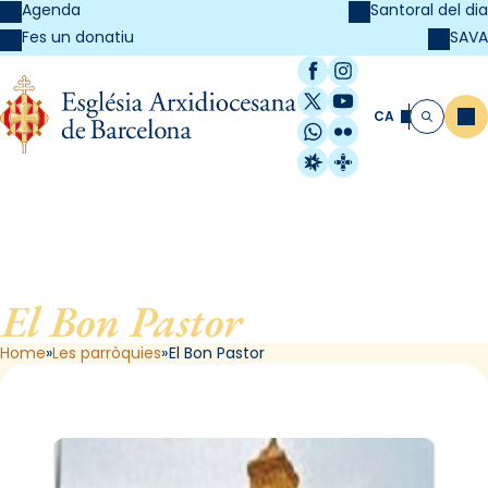
Agenda
Santoral del dia
SAVA
Fes un donatiu
Facebook
Instagram
X / Twitter
YouTube
CA
Me
Cerca
WhatsApp
Flickr
Radio Estel
Catalunya Cristi
El Bon Pastor
, de Barcelona
Home
Les parròquies
El Bon Pastor