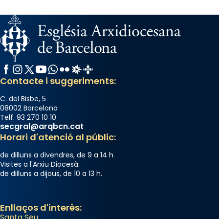
Facebook
Instagram
X / Twitter
YouTube
WhatsApp
Flickr
Radio Estel
Catalunya Cristiana
Contacte i suggeriments:
C. del Bisbe, 5
08002 Barcelona
Telf. 93 270 10 10
secgral@arqbcn.cat
Horari d'atenció al públic:
de dilluns a divendres, de 9 a 14 h.
Visites a l'Arxiu Diocesà:
de dilluns a dijous, de 10 a 13 h.
Enllaços d'interès:
Santa Seu