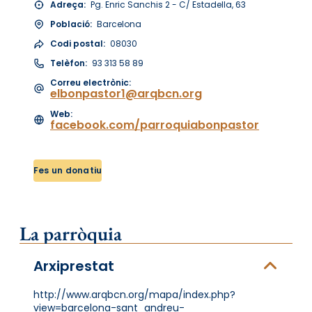
Adreça:
Pg. Enric Sanchis 2 - C/ Estadella, 63
Població:
Barcelona
Codi postal:
08030
Telèfon:
93 313 58 89
Correu electrònic:
elbonpastor1@arqbcn.org
Web:
facebook.com/parroquiabonpastor
Fes un donatiu
La parròquia
Arxiprestat
http://www.arqbcn.org/mapa/index.php?
view=barcelona-sant_andreu-