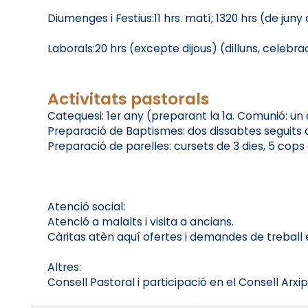
Diumenges i Festius:11 hrs. matí; 1320 hrs (de juny
Laborals:20 hrs (excepte dijous) (dilluns, celebra
Activitats pastorals
Catequesi: 1er any (preparant la 1a. Comunió: un c
Preparació de Baptismes: dos dissabtes seguits a
Preparació de parelles: cursets de 3 dies, 5 cops 
Atenció social:
Atenció a malalts i visita a ancians.
Càritas atèn aquí ofertes i demandes de treball e
Altres:
Consell Pastoral i participació en el Consell Arxip