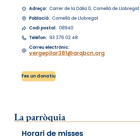
Adreça:
Carrer de la Dàlia 0, Cornellà de Llobregat
Població:
Cornellà de Llobregat
Codi postal:
08940
Telèfon:
93 376 02 48
Correu electrònic:
vergepilar381@arqbcn.org
Fes un donatiu
La parròquia
Horari de misses