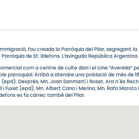
mmigració, fou creada la Parròquia del Pilar, segregant la 
Parròquia de St. Ildefons. L’avinguda República Argentina s
omercial com a centre de culte diari i el cine “Avenida” 
ple parroquial. Arribà a atendre una població de més de 18
lt (epd). Després, Mn. Joan Sanmartí i Roset. Ara n´és Rect
i Fuxet (epd); Mn. Albert Cano i Merino; Mn. Rafa Maroto i
ldefons es fa càrrec també del Pilar.