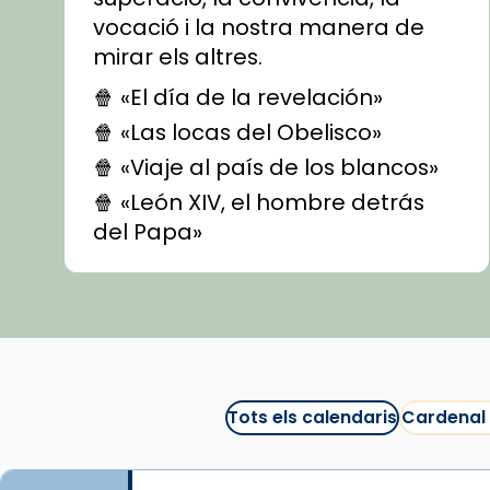
vocació i la nostra manera de
mirar els altres.
🍿 «El día de la revelación»
🍿 «Las locas del Obelisco»
🍿 «Viaje al país de los blancos»
🍿 «León XIV, el hombre detrás
del Papa»
🍿 «Las ovejas detectives»
▶️ Descobreix les seves
recomanacions i prepara una
bona sessió de cinema aquest
est
itual
#CinemaEspiritual
Tots els calendaris
Cardenal
@cinemaspiritcat
Imatge: Generada amb IA