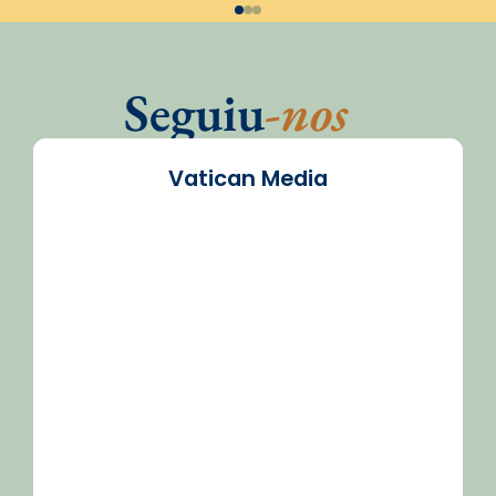
Seguiu
-nos
Vatican Media