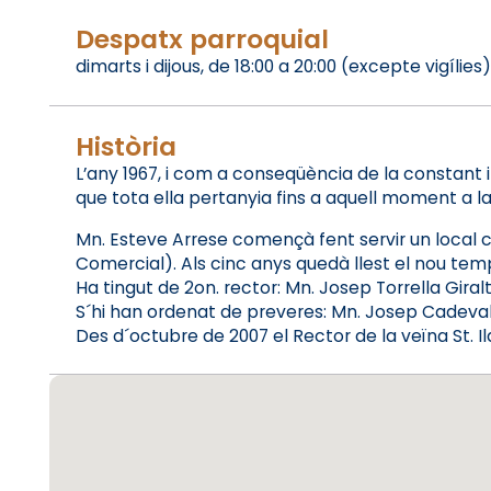
Despatx parroquial
dimarts i dijous, de 18:00 a 20:00 (excepte vigílies)
Història
L’any 1967, i com a conseqüència de la constant i
que tota ella pertanyia fins a aquell moment a la 
Mn. Esteve Arrese començà fent servir un local c
Comercial). Als cinc anys quedà llest el nou tem
Ha tingut de 2on. rector: Mn. Josep Torrella Gira
S´hi han ordenat de preveres: Mn. Josep Cadevall 
Des d´octubre de 2007 el Rector de la veïna St. I