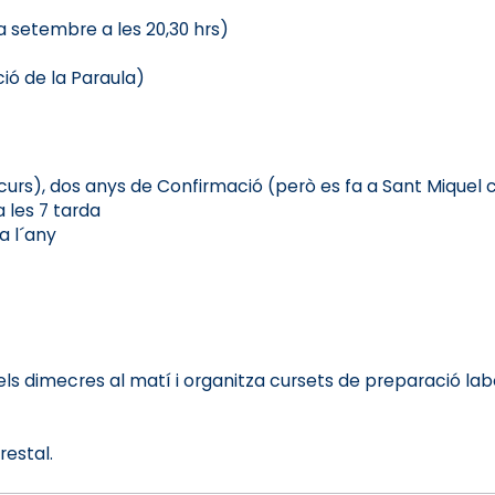
 a setembre a les 20,30 hrs)
ció de la Paraula)
urs), dos anys de Confirmació (però es fa a Sant Miquel c) 
 les 7 tarda
a l´any
ls dimecres al matí i organitza cursets de preparació labo
restal.