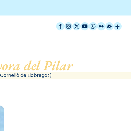
Facebook
Instagram
X / Twitter
YouTube
WhatsApp
Flickr
Radio Est
Catal
ora del Pilar
, de Corne
(Cornellà de Llobregat)