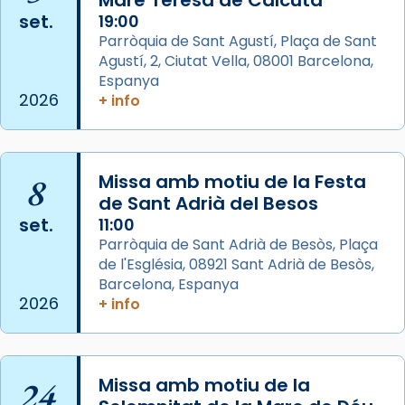
set.
19:00
View on Facebook
·
Share
Parròquia de Sant Agustí, Plaça de Sant
Agustí, 2, Ciutat Vella, 08001 Barcelona,
Arquebisbat de Barcelona
is at Catedral
Espanya
de Barcelona.
2026
+ info
2 weeks ago
Aquest dilluns, 27 de juliol, ha tingut lloc la
missa d’acció de gràcies en agraïment al
8
Missa amb motiu de la Festa
comitè organitzador de la visita apostòlica
de Sant Adrià del Besos
del Sant Pare Lleó XIV a Barcelona, i als
set.
11:00
col·laboradors, a la Catedral de Barcelona.
Parròquia de Sant Adrià de Besòs, Plaça
L’arquebisbe de Barcelona, el cardenal Joan
de l'Església, 08921 Sant Adrià de Besòs,
Josep Omella, ha presidit la missa i l’ha
Barcelona, Espanya
2026
+ info
concelebrat el bisbe auxiliar de Barcelona,
Mons. David Abadías.
📸 Dr. G. Simón
24
Missa amb motiu de la
Photo