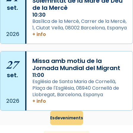
Solemnitat de la Mare de Déu
View on Facebook
·
Share
set.
de la Mercè
10:30
Arquebisbat de Barcelona
Basílica de la Mercè, Carrer de la Mercè,
2 weeks ago
1, Ciutat Vella, 08002 Barcelona, Espanya
2026
+ info
Memòria de les santes Juliana i
Semproniana, verges i màrtirs.
Acompanyant la història de sant Cugat, a
27
Missa amb motiu de la
partir de l’Edat Mitjana sorgeix la tradició
Jornada Mundial del Migrant
que les santes Juliana (“relatiu a Júlia”) i
set.
11:00
Semproniana (“relatiu a Semprònia =
Església de Santa Maria de Cornellà,
eterna”) són deixebles seves. I l’any 1667, el
Plaça de l'Església, 08940 Cornellà de
frare Joan Gaspar Roig, afirma en una obra
Llobregat, Barcelona, Espanya
que les santes són filles de l’antiga Iluro.
2026
+ info
Mataró en reivindicarà les relíquies fins que
les aconseguirà el 1772. L’ofici que es canta
Esdeveniments
a la “Missa de les Santes” (“Missa de
Glòria”) fou composta el 1848 per Mn.