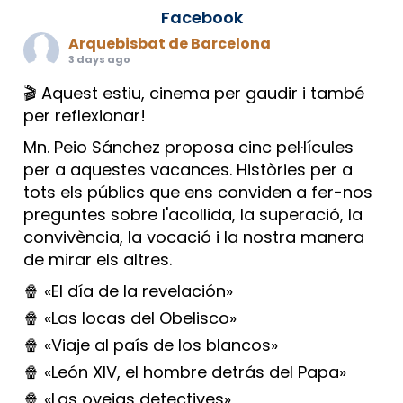
Facebook
Arquebisbat de Barcelona
3 days ago
🎬 Aquest estiu, cinema per gaudir i també
per reflexionar!
Mn. Peio Sánchez proposa cinc pel·lícules
per a aquestes vacances. Històries per a
tots els públics que ens conviden a fer-nos
preguntes sobre l'acollida, la superació, la
convivència, la vocació i la nostra manera
de mirar els altres.
🍿 «El día de la revelación»
🍿 «Las locas del Obelisco»
🍿 «Viaje al país de los blancos»
🍿 «León XIV, el hombre detrás del Papa»
🍿 «Las ovejas detectives»