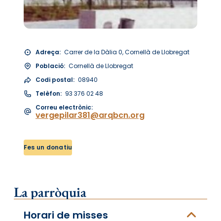
Adreça:
Carrer de la Dàlia 0, Cornellà de Llobregat
Població:
Cornellà de Llobregat
Codi postal:
08940
Telèfon:
93 376 02 48
Correu electrònic:
vergepilar381@arqbcn.org
Fes un donatiu
La parròquia
Horari de misses