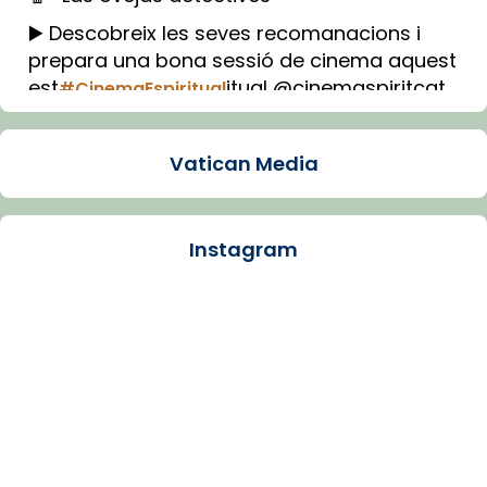
▶️ Descobreix les seves recomanacions i
prepara una bona sessió de cinema aquest
est
itual @cinemaspiritcat
#CinemaEspiritual
Imatge: Generada amb IA (OpenAI)
Video
Vatican Media
View on Facebook
·
Share
Instagram
Arquebisbat de Barcelona
1 week ago
La Carmina va patir depressió. Fa gairebé
dos mesos, a l'Estadi Lluís Companys, la
jove va fer arribar el seu testimoni al papa
Lleó XIV.
Recupera l'entrevista comp
Vatican
tican News 👇
News