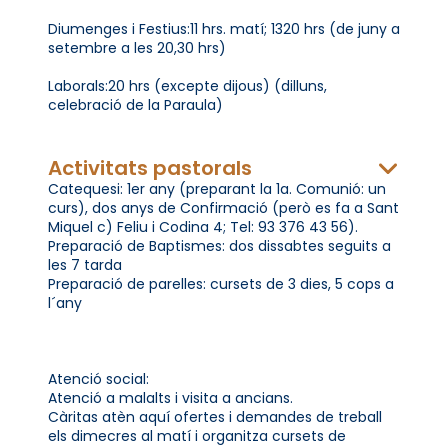
Diumenges i Festius:11 hrs. matí; 1320 hrs (de juny a
setembre a les 20,30 hrs)
Laborals:20 hrs (excepte dijous) (dilluns,
celebració de la Paraula)
Activitats pastorals
Catequesi: 1er any (preparant la 1a. Comunió: un
curs), dos anys de Confirmació (però es fa a Sant
Miquel c) Feliu i Codina 4; Tel: 93 376 43 56).
Preparació de Baptismes: dos dissabtes seguits a
les 7 tarda
Preparació de parelles: cursets de 3 dies, 5 cops a
l´any
Atenció social:
Atenció a malalts i visita a ancians.
Càritas atèn aquí ofertes i demandes de treball
els dimecres al matí i organitza cursets de