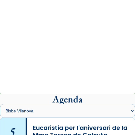
www.vaticannews.va/es/iglesia/news/2026-
07/carmina-historia-depresion-papa-viaje-
espana-testimoni...
Photo
View on Facebook
·
Share
Arquebisbat de Barcelona
2 weeks ago
«Avui les santes Juliana i Semproniana ens
ajuden a alçar la mirada»
Mons. Sergi Gordo, bisbe de Tortosa, ha
presidit aquest 27 de juliol la missa de Les
Agenda
Santes de Mataró.
🔗
tinyurl.com/cvu5jmbk
📸 J. Merino
5
Eucaristia per l'aniversari de la
Mare Teresa de Calcuta
Photo