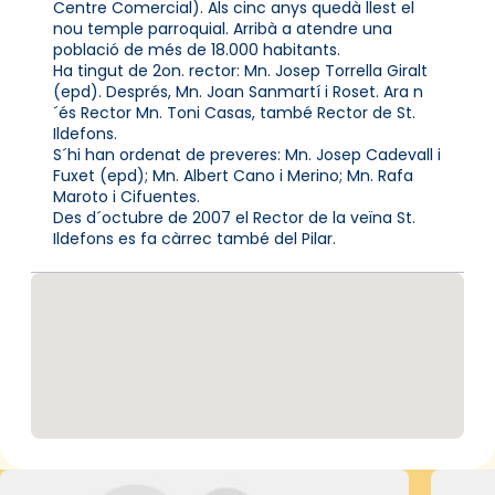
Centre Comercial). Als cinc anys quedà llest el
nou temple parroquial. Arribà a atendre una
població de més de 18.000 habitants.
Ha tingut de 2on. rector: Mn. Josep Torrella Giralt
(epd). Després, Mn. Joan Sanmartí i Roset. Ara n
´és Rector Mn. Toni Casas, també Rector de St.
Ildefons.
S´hi han ordenat de preveres: Mn. Josep Cadevall i
Fuxet (epd); Mn. Albert Cano i Merino; Mn. Rafa
Maroto i Cifuentes.
Des d´octubre de 2007 el Rector de la veïna St.
Ildefons es fa càrrec també del Pilar.