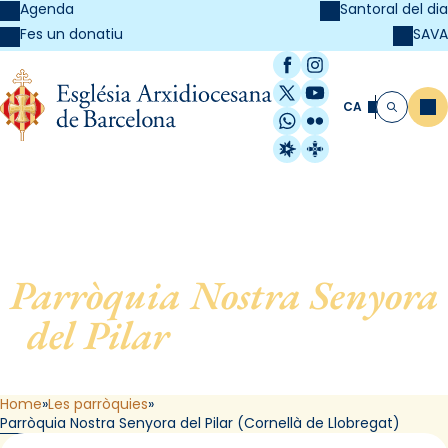
Agenda
Santoral del dia
SAVA
Fes un donatiu
Facebook
Instagram
X / Twitter
YouTube
CA
Me
Cerca
WhatsApp
Flickr
Radio Estel
Catalunya Cristi
Parròquia Nostra Senyora
del Pilar
, de Cornellà de
Llobregat
Home
Les parròquies
Parròquia Nostra Senyora del Pilar (Cornellà de Llobregat)