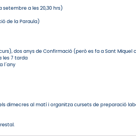
 a setembre a les 20,30 hrs)
ció de la Paraula)
urs), dos anys de Confirmació (però es fa a Sant Miquel c) 
 les 7 tarda
a l´any
ls dimecres al matí i organitza cursets de preparació labo
restal.