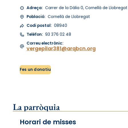
Adreça:
Carrer de la Dàlia 0, Cornellà de Llobregat
Població:
Cornellà de Llobregat
Codi postal:
08940
Telèfon:
93 376 02 48
Correu electrònic:
vergepilar381@arqbcn.org
Fes un donatiu
La parròquia
Horari de misses