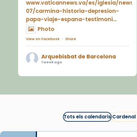
www.vaticannews.va/es/iglesia/news
07/carmina-historia-depresion-
papa-viaje-espana-testimoni...
Photo
View on Facebook
·
Share
Arquebisbat de Barcelona
1 week ago
«Avui les santes Juliana i
Semproniana ens ajuden a alçar
la mirada»
Mons. Sergi Gordo, bisbe de
Tortosa, ha presidit aquest 27 de
juliol la missa de Les Santes de
Tots els calendaris
Cardenal
Mataró.
🔗