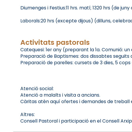
Diumenges i Festius:11 hrs. matí; 1320 hrs (de juny
Laborals:20 hrs (excepte dijous) (dilluns, celebra
Activitats pastorals
Catequesi: 1er any (preparant la 1a. Comunió: un c
Preparació de Baptismes: dos dissabtes seguits a
Preparació de parelles: cursets de 3 dies, 5 cops 
Atenció social:
Atenció a malalts i visita a ancians.
Càritas atèn aquí ofertes i demandes de treball e
Altres:
Consell Pastoral i participació en el Consell Arxip