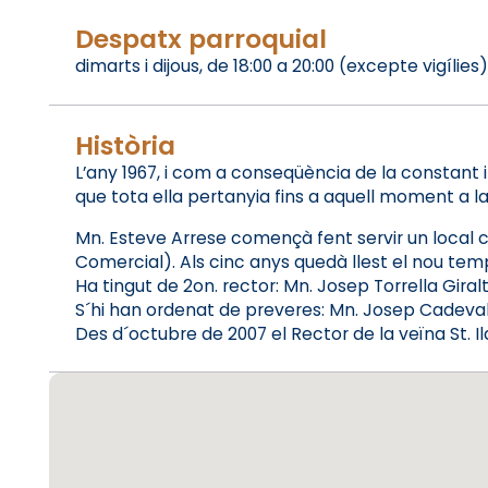
Despatx parroquial
dimarts i dijous, de 18:00 a 20:00 (excepte vigílies)
Història
L’any 1967, i com a conseqüència de la constant i
que tota ella pertanyia fins a aquell moment a la 
Mn. Esteve Arrese començà fent servir un local c
Comercial). Als cinc anys quedà llest el nou tem
Ha tingut de 2on. rector: Mn. Josep Torrella Gira
S´hi han ordenat de preveres: Mn. Josep Cadevall 
Des d´octubre de 2007 el Rector de la veïna St. I