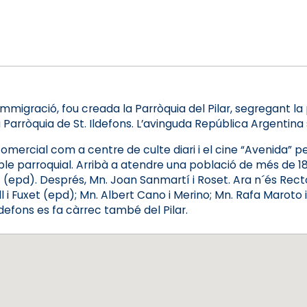
mmigració, fou creada la Parròquia del Pilar, segregant la 
Parròquia de St. Ildefons. L’avinguda República Argentina s
omercial com a centre de culte diari i el cine “Avenida” 
ple parroquial. Arribà a atendre una població de més de 18
lt (epd). Després, Mn. Joan Sanmartí i Roset. Ara n´és Rect
i Fuxet (epd); Mn. Albert Cano i Merino; Mn. Rafa Maroto i
ldefons es fa càrrec també del Pilar.