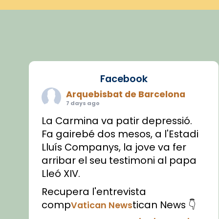
Facebook
Arquebisbat de Barcelona
7 days ago
La Carmina va patir depressió.
Fa gairebé dos mesos, a l'Estadi
Lluís Companys, la jove va fer
arribar el seu testimoni al papa
Lleó XIV.
Recupera l'entrevista
comp
tican News 👇
Vatican News