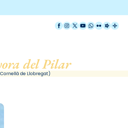
Facebook
Instagram
X / Twitter
YouTube
WhatsApp
Flickr
Radio Est
Catal
ora del Pilar
, de Corne
(Cornellà de Llobregat)