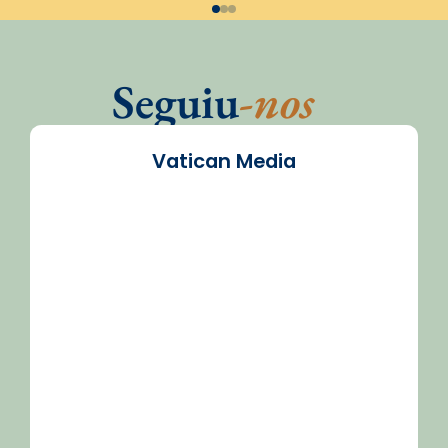
Seguiu
-nos
Vatican Media