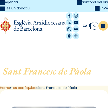
Agenda
Santoral del dia
SAVA
Fes un donatiu
Facebook
Instagram
X / Twitter
YouTube
CA
Me
Cerca
WhatsApp
Flickr
Radio Estel
Catalunya Cristi
Sant Francesc de Pàola
, de
Barcelona
Home
Les parròquies
Sant Francesc de Pàola