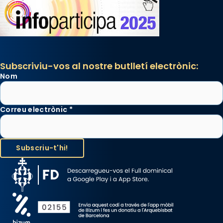
Subscriviu-vos al nostre butlletí electrònic:
Nom
Correu electrònic
*