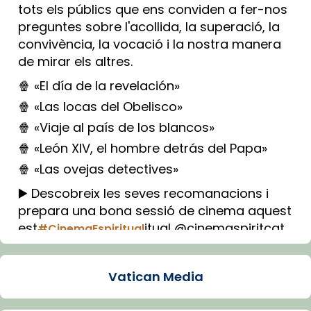
tots els públics que ens conviden a fer-nos
preguntes sobre l'acollida, la superació, la
convivència, la vocació i la nostra manera
de mirar els altres.
🍿 «El día de la revelación»
🍿 «Las locas del Obelisco»
🍿 «Viaje al país de los blancos»
🍿 «León XIV, el hombre detrás del Papa»
🍿 «Las ovejas detectives»
▶️ Descobreix les seves recomanacions i
prepara una bona sessió de cinema aquest
est
itual @cinemaspiritcat
#CinemaEspiritual
Imatge: Generada amb IA (OpenAI)
Video
Vatican Media
View on Facebook
·
Share