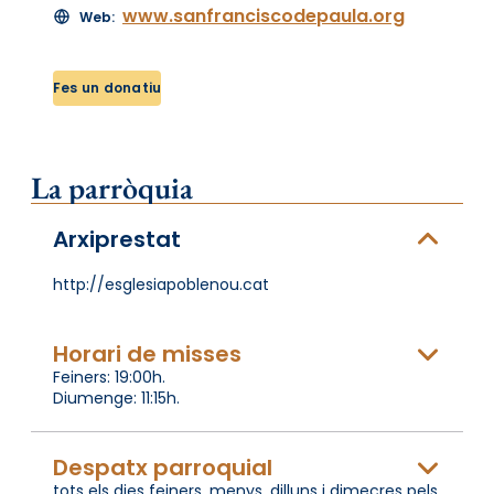
www.sanfranciscodepaula.org
Web:
Fes un donatiu
La parròquia
Arxiprestat
http://esglesiapoblenou.cat
Horari de misses
Feiners: 19:00h.
Diumenge: 11:15h.
Despatx parroquial
tots els dies feiners, menys, dilluns i dimecres pels