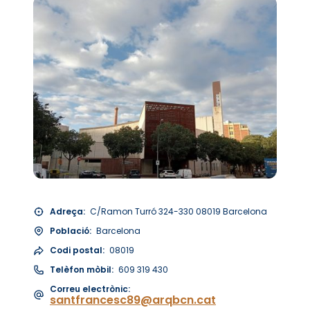
Adreça:
C/Ramon Turró 324-330 08019 Barcelona
Població:
Barcelona
Codi postal:
08019
Telèfon mòbil:
609 319 430
Correu electrònic:
santfrancesc89@arqbcn.cat