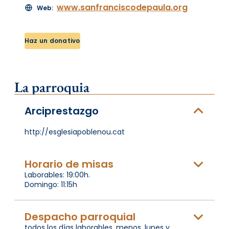
www.sanfranciscodepaula.org
Web:
Haz un donativo
La parroquia
Arciprestazgo
http://esglesiapoblenou.cat
Horario de misas
Laborables: 19:00h.
Domingo: 11:15h
Despacho parroquial
todos los días laborables, menos, lunes y