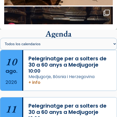
Santes de Mataró.
🔗
tinyurl.com/cvu5jmbk
📸 J. Merino
Agenda
Foto
View on Facebook
·
Share
Arquebisbat de Barcelona
is at Catedral
10
Pelegrinatge per a solters de
de Barcelona.
30 a 60 anys a Medjugorje
2 weeks ago
ago.
10:00
Aquest dilluns, 27 de juliol, ha tingut lloc la
Medjugorje, Bòsnia i Herzegovina
missa d’acció de gràcies en agraïment al
2026
+ info
comitè organitzador de la visita apostòlica
del Sant Pare Lleó XIV a Barcelona, i als
col·laboradors, a la Catedral de Barcelona.
11
Pelegrinatge per a solters de
L’arquebisbe de Barcelona, el cardenal Joan
30 a 60 anys a Medjugorje
Josep Omella, ha presidit la missa i l’ha