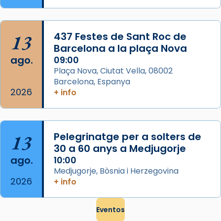
que les santes són filles de l’antiga Iluro.
Mataró en reivindicarà les relíq
...
Ver más
13
437 Festes de Sant Roc de
Foto
Barcelona a la plaça Nova
ago.
09:00
View on Facebook
·
Share
Plaça Nova, Ciutat Vella, 08002
Barcelona, Espanya
2026
+ info
13
Pelegrinatge per a solters de
30 a 60 anys a Medjugorje
ago.
10:00
Medjugorje, Bòsnia i Herzegovina
2026
+ info
Eventos