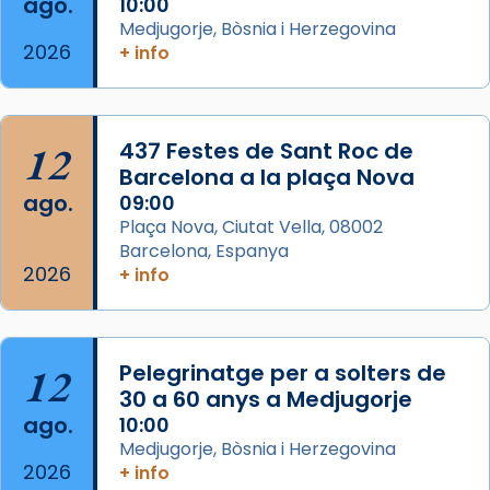
ago.
10:00
concelebrat el bisbe auxiliar de Barcelona,
Medjugorje, Bòsnia i Herzegovina
Mons. David Abadías.
2026
+ info
📸 Dr. G. Simón
Foto
12
437 Festes de Sant Roc de
View on Facebook
·
Share
Barcelona a la plaça Nova
ago.
09:00
Arquebisbat de Barcelona
Plaça Nova, Ciutat Vella, 08002
2 weeks ago
Barcelona, Espanya
Memòria de les santes Juliana i
2026
+ info
Semproniana, verges i màrtirs.
Acompanyant la història de sant Cugat, a
partir de l’Edat Mitjana sorgeix la tradició
12
Pelegrinatge per a solters de
que les santes Juliana (“relatiu a Júlia”) i
30 a 60 anys a Medjugorje
Semproniana (“relatiu a Semprònia =
ago.
10:00
eterna”) són deixebles seves. I l’any 1667, el
Medjugorje, Bòsnia i Herzegovina
2026
frare Joan Gaspar Roig, afirma en una obra
+ info