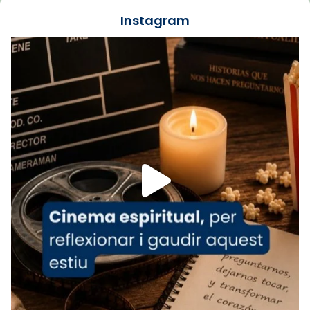
jove va fer arribar el seu testimoni al papa
Instagram
Lleó XIV.
Recupera l'entrevista comp
Vatican
tican News 👇
News
www.vaticannews.va/es/iglesia/news/2026-
07/carmina-historia-depresion-papa-viaje-
espana-testimoni...
Foto
View on Facebook
·
Share
Arquebisbat de Barcelona
2 weeks ago
«Avui les santes Juliana i Semproniana ens
ajuden a alçar la mirada»
Mons. Sergi Gordo, bisbe de Tortosa, ha
presidit aquest 27 de juliol la missa de Les