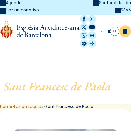
Agenda
Santoral del día
SAVA
Haz un donativo
Facebook
Instagram
X / Twitter
YouTube
ES
Me
Buscar
WhatsApp
Flickr
Radio Estel
Catalunya Cristi
Sant Francesc de Pàola
, de
Barcelona
Home
Las parroquias
Sant Francesc de Pàola