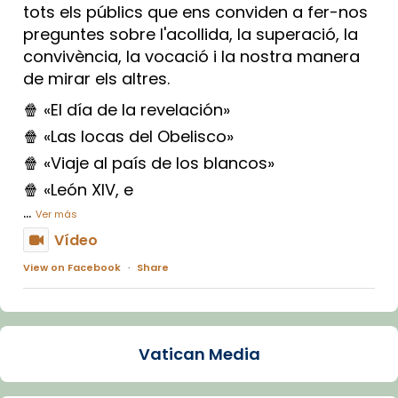
tots els públics que ens conviden a fer-nos
preguntes sobre l'acollida, la superació, la
convivència, la vocació i la nostra manera
de mirar els altres.
🍿 «El día de la revelación»
🍿 «Las locas del Obelisco»
🍿 «Viaje al país de los blancos»
🍿 «León XIV, e
...
Ver más
Vídeo
View on Facebook
·
Share
Arquebisbat de Barcelona
2 weeks ago
Vatican Media
La Carmina va patir depressió. Fa gairebé
dos mesos, a l'Estadi Lluís Companys, la