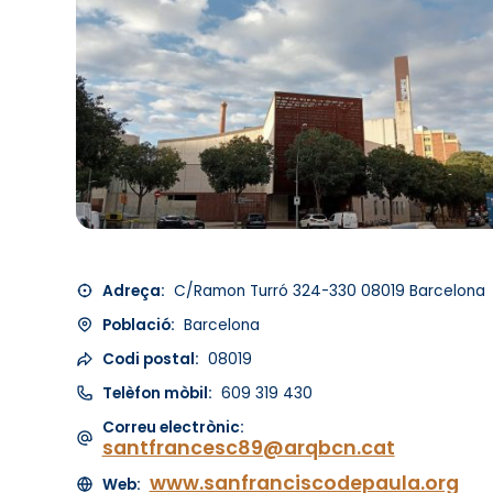
Adreça:
C/Ramon Turró 324-330 08019 Barcelona
Població:
Barcelona
Codi postal:
08019
Telèfon mòbil:
609 319 430
Correu electrònic:
santfrancesc89@arqbcn.cat
www.sanfranciscodepaula.org
Web: