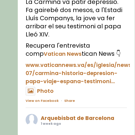
La Carmina va patir depressió.
Fa gairebé dos mesos, a l'Estadi
Lluís Companys, la jove va fer
arribar el seu testimoni al papa
Lleó XIV.
Recupera l'entrevista
comp
tican News 👇
Vatican News
www.vaticannews.va/es/iglesia/news
07/carmina-historia-depresion-
papa-viaje-espana-testimoni...
Photo
View on Facebook
·
Share
Arquebisbat de Barcelona
1 week ago
«Avui les santes Juliana i