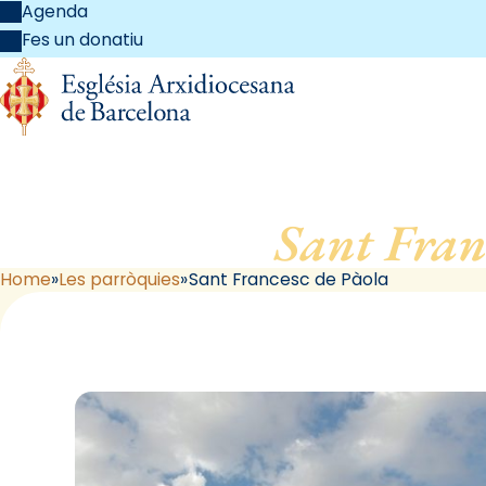
Agenda
Fes un donatiu
Sant Fran
Home
Les parròquies
Sant Francesc de Pàola