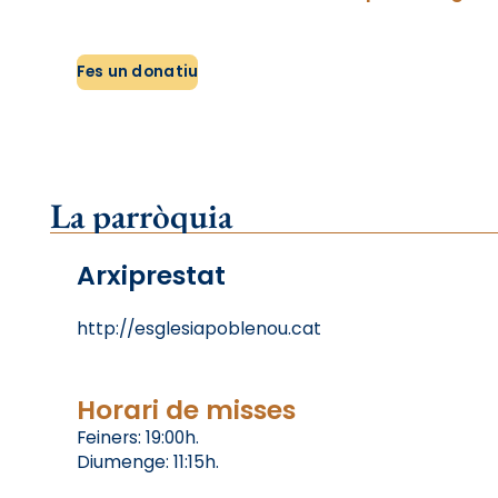
Fes un donatiu
La parròquia
Arxiprestat
http://esglesiapoblenou.cat
Horari de misses
Feiners: 19:00h.
Diumenge: 11:15h.