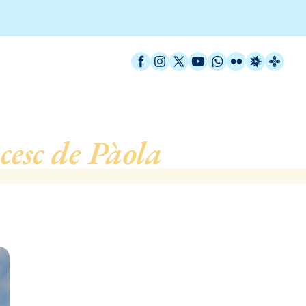
Facebook
Instagram
X / Twitter
YouTube
WhatsApp
Flickr
Radio Est
Catal
cesc de Pàola
, de Barcel