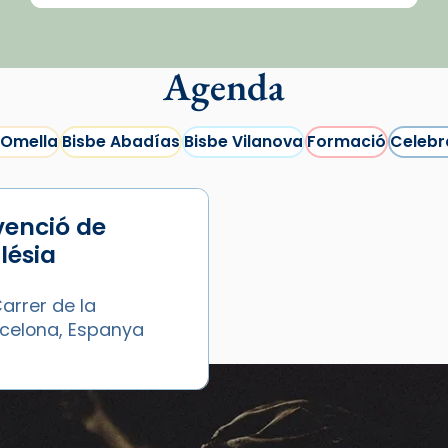
Agenda
 Omella
Bisbe Abadías
Bisbe Vilanova
Formació
Celebr
venció de
glésia
arrer de la
arcelona, Espanya
Esdeveniments