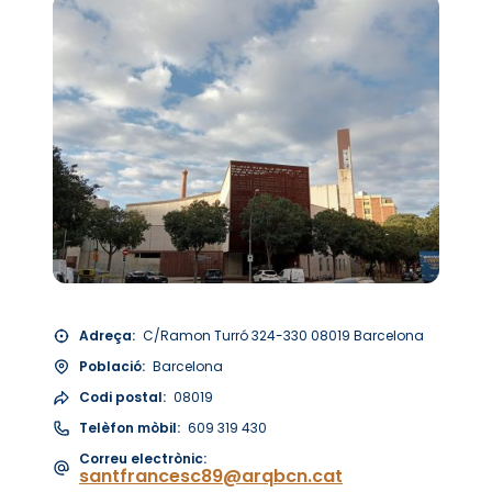
Adreça:
C/Ramon Turró 324-330 08019 Barcelona
Població:
Barcelona
Codi postal:
08019
Telèfon mòbil:
609 319 430
Correu electrònic:
santfrancesc89@arqbcn.cat