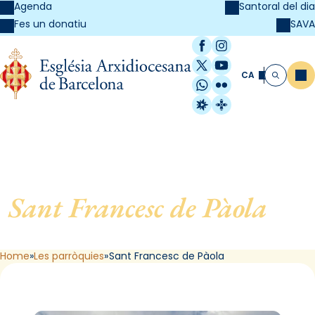
Agenda
Santoral del dia
SAVA
Fes un donatiu
Facebook
Instagram
X / Twitter
YouTube
CA
Me
Cerca
WhatsApp
Flickr
Radio Estel
Catalunya Cristi
Sant Francesc de Pàola
, de
Barcelona
Home
Les parròquies
Sant Francesc de Pàola