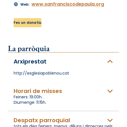
www.sanfranciscodepaula.org
Web:
Fes un donatiu
La parròquia
Arxiprestat
http://esglesiapoblenou.cat
Horari de misses
Feiners: 19:00h.
Diumenge: 11:15h.
Despatx parroquial
tots els dies feiners, menys, dilluns i dimecres pels