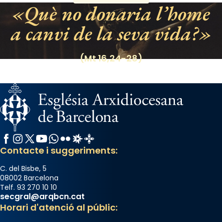
«A Raïms de Sant Jaume, raïms aigualits;
Què no donaria l’home
raïms de setembre te'n llepes els dits»,
segons una dita popular.
a canvi de la seva vida?
Photo
(Mt 16,24-28)
View on Facebook
·
Share
Facebook
Instagram
X / Twitter
YouTube
WhatsApp
Flickr
Radio Estel
Catalunya Cristiana
Contacte i suggeriments:
C. del Bisbe, 5
08002 Barcelona
Telf. 93 270 10 10
secgral@arqbcn.cat
Horari d'atenció al públic: