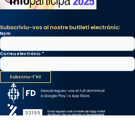
Subscriviu-vos al nostre butlletí electrònic:
Nom
Correu electrònic
*
Avís Legal
Protecció de Dades
Política de Cookies