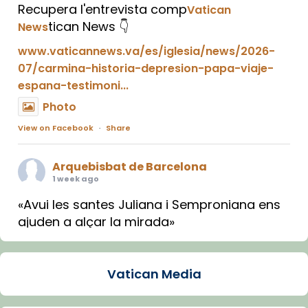
Recupera l'entrevista comp
Vatican
tican News 👇
News
www.vaticannews.va/es/iglesia/news/2026-
07/carmina-historia-depresion-papa-viaje-
espana-testimoni...
Photo
View on Facebook
·
Share
Arquebisbat de Barcelona
1 week ago
«Avui les santes Juliana i Semproniana ens
ajuden a alçar la mirada»
Mons. Sergi Gordo, bisbe de Tortosa, ha
presidit aquest 27 de juliol la missa de Les
Vatican Media
Santes de Mataró.
🔗
tinyurl.com/cvu5jmbk