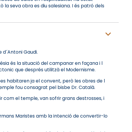
ò la seva obra es diu salesiana. I és patró dels
e d´Antoni Gaudi.
ésia és la situació del campanar en façana i l
ctonic que després utilitzà el Modernisme.
es habitaren ja el convent, però les obres de l
 temple fou consagrat pel bisbe Dr. Català.
r com el temple, van sofrir grans destrosses, i
ermans Maristes amb la intenció de convertir-lo