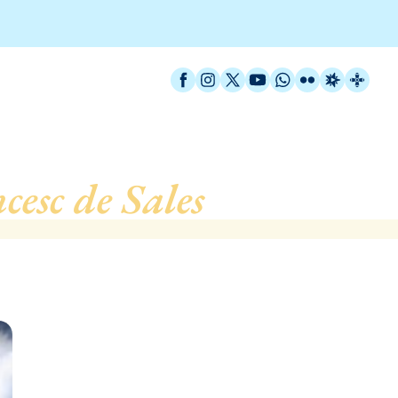
Facebook
Instagram
X / Twitter
YouTube
WhatsApp
Flickr
Radio Est
Catal
cesc de Sales
, de Barcel