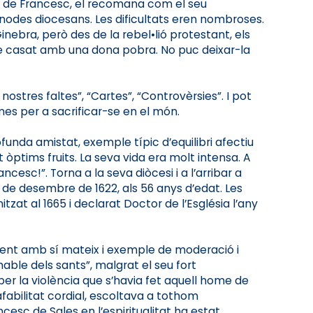
ica de Francesc, el recomana com el seu
sínodes diocesans. Les dificultats eren nombroses.
Ginebra, però des de la rebel•lió protestant, els
“M’he casat amb una dona pobra. No puc deixar-la
nostres faltes”, “Cartes”, “Controvèrsies”. I pot
mes per a sacrificar-se en el món.
unda amistat, exemple típic d’equilibri afectiu
òptims fruits. La seva vida era molt intensa. A
esc!”. Torna a la seva diòcesi i a l’arribar a
28 de desembre de 1622, als 56 anys d’edat. Les
zat al 1665 i declarat Doctor de l’Església l’any
xigent amb sí mateix i exemple de moderació i
amable dels sants”, malgrat el seu fort
per la violència que s’havia fet aquell home de
afabilitat cordial, escoltava a tothom
cesc de Sales en l’espiritualitat ha estat