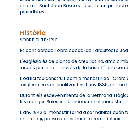
enorme. Sant Joan Bosco va buscar un protector per 
periodistes.
Història
SOBRE EL TEMPLE
És considerada l´obra cabdal de l´arquitecte Joan 
L´església és de planta de creu llatina, amb cimb
´accés principal a través de la base. L´obra com
L´edifici fou construït com a monestir de l´Ordre 
´església no van finalitzar fins l´any 1885, en q
Durant els esdeveniments de la Setmana Tràgica de 
les monges Saleses abandonaren el monestir.
L´any 1942 el monestir tornà a ser habitat quan 
en col·legi, previa reconstrucció i remodelació.