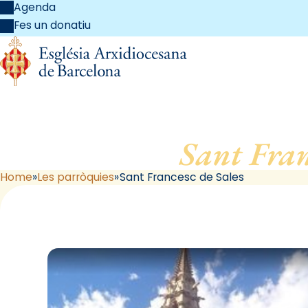
Agenda
Fes un donatiu
Sant Fran
Home
Les parròquies
Sant Francesc de Sales