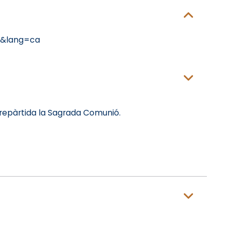
s&lang=ca
rà repàrtida la Sagrada Comunió.