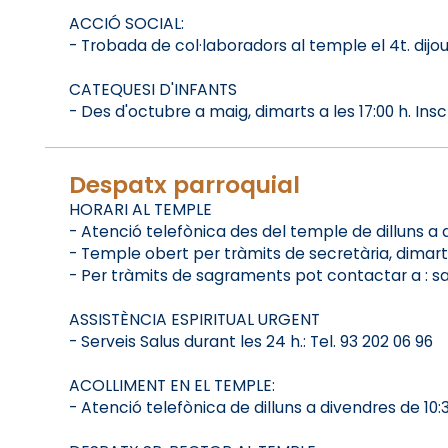
ACCIÓ SOCIAL:
- Trobada de col·laboradors al temple el 4t. dijou
CATEQUESI D'INFANTS
- Des d'octubre a maig, dimarts a les 17:00 h. Inscr
Despatx parroquial
HORARI AL TEMPLE
- Atenció telefònica des del temple de dilluns a diss
- Temple obert per tràmits de secretària, dimarts de
- Per tràmits de sagraments pot contactar a : s
ASSISTÈNCIA ESPIRITUAL URGENT
- Serveis Salus durant les 24 h.: Tel. 93 202 06 96
ACOLLIMENT EN EL TEMPLE:
- Atenció telefònica de dilluns a divendres de 10:30