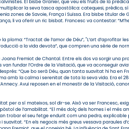
alvinistes. El bisbe Granier, que veu els fruits de la prèd
multiplicar la seva tasca apostòlica: catequesi, prèdica, 
enia zones de Savoie, França i Suïssa. Era bisbe titular de 
França, li va oferir un ric bisbat. Francesc va contestar: 
a ploma: “Tractat de l’amor de Déu”, "L’art d’aprofitar les 
Introducció a la vida devota”, que compren una sèrie de nor
oana Fremiot de Chantal. Entre els dos va sorgir una prof
n fundar l’Ordre de la Visitació, que va aconseguir aviat 
esprés: “Que bo serà Déu, quan tanta suavitat hi ha en Franc
ànima amb la calma i serenitat de tota la seva vida. Era el 
Annecy. Avui reposen en el monestir de la Visitació, canonit
itat per a sí mateixos, sol dir-se. Això va ser Francesc, e
 l’apòstol de l’amabilitat. “El més dolç dels homes i el més 
 van trobar el seu fetge endurit com una pedra, explicable 
a i suavitat. “En els negocis més greus vessava paraules d’
na Fremiot, que el coneixia bé. La influència de Sant Fran