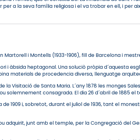
a la seva família religiosa i el va trobar en ell, i per aix
Martorell i Montells (1933-1906), fill de Barcelona i mestr
ori i àbsida heptagonal. Una soluciò pròpia d´aquesta esgl
bina materials de procedencia diversa, llenguatge arquite
de la Visitació de Santa Maria. L´any 1878 les monges Sales
uè fou solemnement consagrada. El dia 26 d´abril de 1885 el
1909 i, sobretot, durant el juliol de 1936, tant el monesti
fou adquirit, junt amb el temple, per la Congregació del G