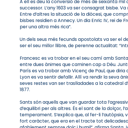
A ell es deu la conversió de més de seixanta mil c
successor. L’any 1603 va ser consagrat bisbe. Va 
Entre d’altres la situació de la diòcesi, que compr
bisbes residien a Annecy. Un dia Enric IV, rei de 
per una altra més rica”.
Un dels seus més fecunds apostolats va ser el de l
ser el seu millor llibre, de perenne actualitat: “
Francesc es va trobar en el seu camí amb Santa J
entre dues ànimes que caminen cap a Déu. Junts va
París es va trobar amb Vicenç de Paul, que diria d
Lyon es va sentir defallir. Allí va rendir la seva 
seves restes van ser traslladades a la catedral d’
1877.
Sants són aquells que van guardar tota l’agressiv
d’equilibri per als altres. És el sant de la dolçor,
temperament. S’explica que, al fer-li l’autòpsia,
fort caràcter, que era en el tracte tot delicades
afablement sempre dolç i humil”, afirma Santa Joa