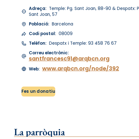
Adreça:
Temple: Pg. Sant Joan, 88-90 & Despatx: P
Sant Joan, 57
Població:
Barcelona
Codi postal:
08009
Telèfon:
Despatx i Temple: 93 458 76 67
Correu electrònic:
santfrancesc91@arqbcn.org
www.arqbcn.org/node/392
Web:
Fes un donatiu
La parròquia