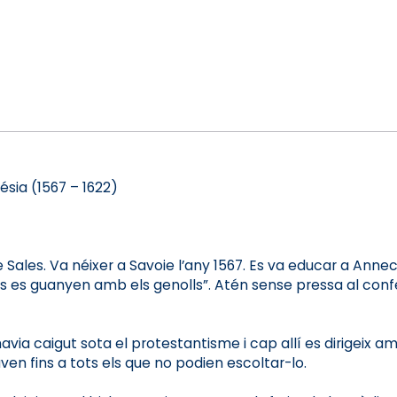
ésia (1567 – 1622)
Sales. Va néixer a Savoie l’any 1567. Es va educar a Annecy
s es guanyen amb els genolls”. Atén sense pressa al confess
avia caigut sota el protestantisme i cap allí es dirigeix amb 
en fins a tots els que no podien escoltar-lo.