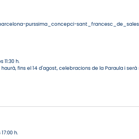
=barcelona-purssima_concepci-sant_francesc_de_sale
 11:30 h.
hi haurà, fins el 14 d'agost, celebracions de la Paraula i se
17:00 h.