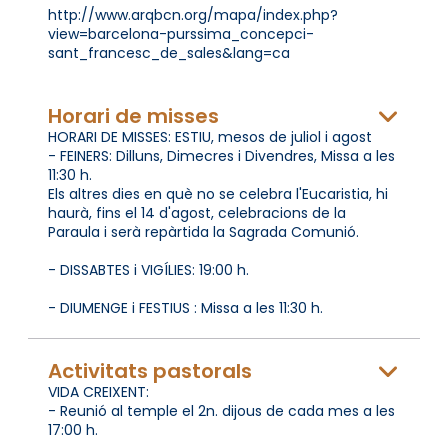
http://www.arqbcn.org/mapa/index.php?
view=barcelona-purssima_concepci-
sant_francesc_de_sales&lang=ca
Horari de misses
HORARI DE MISSES: ESTIU, mesos de juliol i agost
- FEINERS: Dilluns, Dimecres i Divendres, Missa a les
11:30 h.
Els altres dies en què no se celebra l'Eucaristia, hi
haurà, fins el 14 d'agost, celebracions de la
Paraula i serà repàrtida la Sagrada Comunió.
- DISSABTES i VIGÍLIES: 19:00 h.
- DIUMENGE i FESTIUS : Missa a les 11:30 h.
Activitats pastorals
VIDA CREIXENT:
- Reunió al temple el 2n. dijous de cada mes a les
17:00 h.