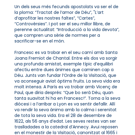
Un dels seus més fecunds apostolats va ser el de
la ploma: “Tractat de l’amor de Déu”, "L’art
d’aprofitar les nostres faltes”, “Cartes”,
“Controvèrsies”. I pot ser el seu millor llibre, de
perenne actualitat: “Introducció a la vida devota”,
que compren una sèrie de normes per a
sacrificar-se en el món.
Francesc es va trobar en el seu camí amb Santa
Joana Fremiot de Chantal. Entre els dos va sorgir
una profunda amistat, exemple típic d’equilibri
afectiu entre dues ànimes que caminen cap a
Déu. Junts van fundar l’Ordre de la Visitació, que
va aconseguir aviat òptims fruits. La seva vida era
molt intensa. A París es va trobar amb Vicenç de
Paul, que diria després: “Que bo serà Déu, quan
tanta suavitat hi ha en Francesc!”. Torna a la seva
diòcesi i a l’arribar a Lyon es va sentir defallir. Allí
va rendir la seva ànima amb la calma i serenitat
de tota la seva vida. Era el 28 de desembre de
1622, als 56 anys d’edat. Les seves restes van ser
traslladades a la catedral d’Annecy. Avui reposen
en el monestir de la Visitació, canonitzat al 1665 i