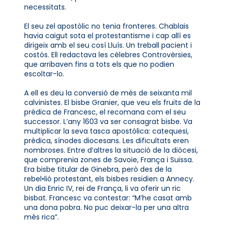
necessitats.
El seu zel apostòlic no tenia fronteres. Chablais
havia caigut sota el protestantisme i cap allí es
dirigeix amb el seu cosí Lluís. Un treball pacient i
costós. Ell redactava les cèlebres Controvèrsies,
que arribaven fins a tots els que no podien
escoltar-lo.
A ell es deu la conversió de més de seixanta mil
calvinistes. El bisbe Granier, que veu els fruits de la
prèdica de Francesc, el recomana com el seu
successor. L’any 1603 va ser consagrat bisbe. Va
multiplicar la seva tasca apostòlica: catequesi,
prèdica, sínodes diocesans. Les dificultats eren
nombroses. Entre d’altres la situació de la diòcesi,
que comprenia zones de Savoie, França i Suïssa.
Era bisbe titular de Ginebra, però des de la
rebel•lió protestant, els bisbes residien a Annecy.
Un dia Enric IV, rei de França, li va oferir un ric
bisbat. Francesc va contestar: “M’he casat amb
una dona pobra. No puc deixar-la per una altra
més rica”.