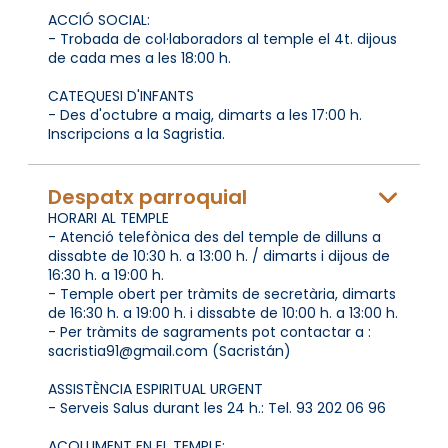
ACCIÓ SOCIAL:
- Trobada de col·laboradors al temple el 4t. dijous
de cada mes a les 18:00 h.
CATEQUESI D'INFANTS
- Des d'octubre a maig, dimarts a les 17:00 h.
Inscripcions a la Sagristia.
Despatx parroquial
HORARI AL TEMPLE
- Atenció telefònica des del temple de dilluns a
dissabte de 10:30 h. a 13:00 h. / dimarts i dijous de
16:30 h. a 19:00 h.
- Temple obert per tràmits de secretària, dimarts
de 16:30 h. a 19:00 h. i dissabte de 10:00 h. a 13:00 h.
- Per tràmits de sagraments pot contactar a :
sacristia91@gmail.com (Sacristán)
ASSISTÈNCIA ESPIRITUAL URGENT
- Serveis Salus durant les 24 h.: Tel. 93 202 06 96
ACOLLIMENT EN EL TEMPLE: