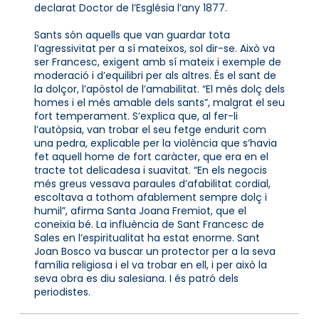
declarat Doctor de l’Església l’any 1877.
Sants són aquells que van guardar tota
l’agressivitat per a sí mateixos, sol dir-se. Això va
ser Francesc, exigent amb sí mateix i exemple de
moderació i d’equilibri per als altres. És el sant de
la dolçor, l’apòstol de l’amabilitat. “El més dolç dels
homes i el més amable dels sants”, malgrat el seu
fort temperament. S’explica que, al fer-li
l’autòpsia, van trobar el seu fetge endurit com
una pedra, explicable per la violència que s’havia
fet aquell home de fort caràcter, que era en el
tracte tot delicadesa i suavitat. “En els negocis
més greus vessava paraules d’afabilitat cordial,
escoltava a tothom afablement sempre dolç i
humil”, afirma Santa Joana Fremiot, que el
coneixia bé. La influència de Sant Francesc de
Sales en l’espiritualitat ha estat enorme. Sant
Joan Bosco va buscar un protector per a la seva
família religiosa i el va trobar en ell, i per això la
seva obra es diu salesiana. I és patró dels
periodistes.