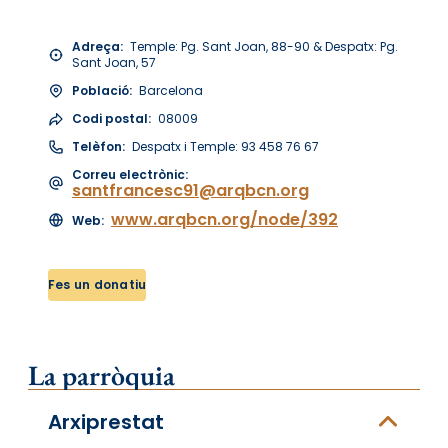
Adreça:
Temple: Pg. Sant Joan, 88-90 & Despatx: Pg.
Sant Joan, 57
Població:
Barcelona
Codi postal:
08009
Telèfon:
Despatx i Temple: 93 458 76 67
Correu electrònic:
santfrancesc91@arqbcn.org
www.arqbcn.org/node/392
Web:
Fes un donatiu
La parròquia
Arxiprestat