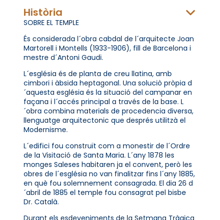
Història
SOBRE EL TEMPLE
És considerada l´obra cabdal de l´arquitecte Joan
Martorell i Montells (1933-1906), fill de Barcelona i
mestre d´Antoni Gaudi.
L´església és de planta de creu llatina, amb
cimbori i àbsida heptagonal. Una soluciò pròpia d
´aquesta església és la situació del campanar en
façana i l´accés principal a través de la base. L
´obra combina materials de procedencia diversa,
llenguatge arquitectonic que després utilitzà el
Modernisme.
L´edifici fou construït com a monestir de l´Ordre
de la Visitació de Santa Maria. L´any 1878 les
monges Saleses habitaren ja el convent, però les
obres de l´església no van finalitzar fins l´any 1885,
en què fou solemnement consagrada. El dia 26 d
´abril de 1885 el temple fou consagrat pel bisbe
Dr. Català.
Durant els esdeveniments de la Setmana Tràgica