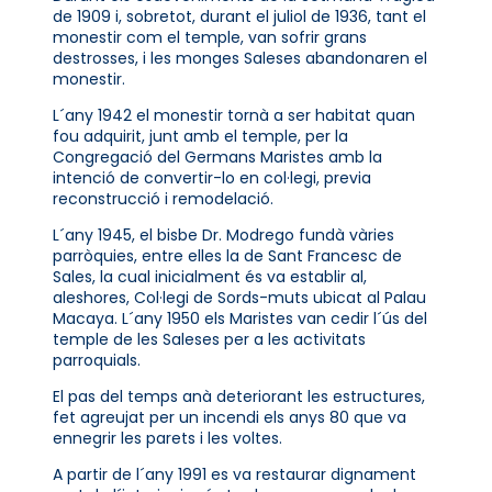
de 1909 i, sobretot, durant el juliol de 1936, tant el
monestir com el temple, van sofrir grans
destrosses, i les monges Saleses abandonaren el
monestir.
L´any 1942 el monestir tornà a ser habitat quan
fou adquirit, junt amb el temple, per la
Congregació del Germans Maristes amb la
intenció de convertir-lo en col·legi, previa
reconstrucció i remodelació.
L´any 1945, el bisbe Dr. Modrego fundà vàries
parròquies, entre elles la de Sant Francesc de
Sales, la cual inicialment és va establir al,
aleshores, Col·legi de Sords-muts ubicat al Palau
Macaya. L´any 1950 els Maristes van cedir l´ús del
temple de les Saleses per a les activitats
parroquials.
El pas del temps anà deteriorant les estructures,
fet agreujat per un incendi els anys 80 que va
ennegrir les parets i les voltes.
A partir de l´any 1991 es va restaurar dignament