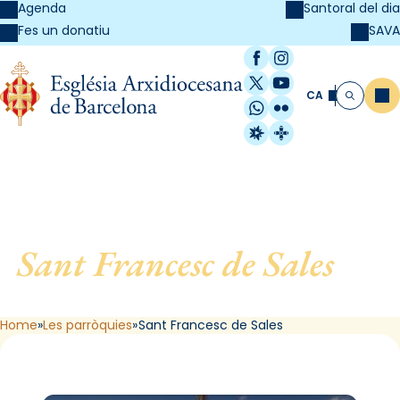
Agenda
Santoral del dia
SAVA
Fes un donatiu
Facebook
Instagram
X / Twitter
YouTube
CA
Me
Cerca
WhatsApp
Flickr
Radio Estel
Catalunya Cristi
Sant Francesc de Sales
, de
Barcelona
Home
Les parròquies
Sant Francesc de Sales