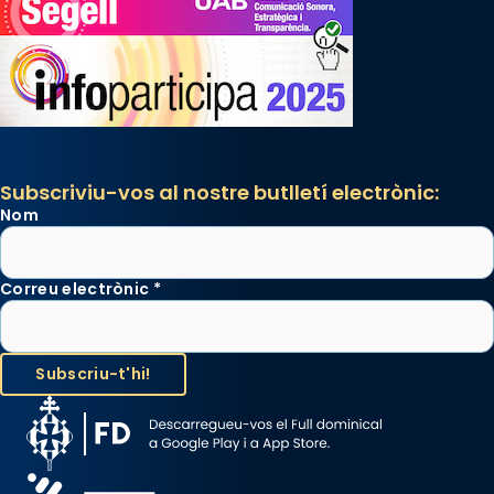
«A Raïms de Sant Jaume, raïms aigualits;
raïms de setembre te'n llepes els dits»,
segons una dita popular.
Photo
View on Facebook
·
Share
Subscriviu-vos al nostre butlletí electrònic:
Nom
Correu electrònic
*