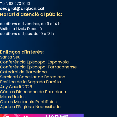
Telf. 93 270 10 10
Arquebisbat de Barcelona
secgral@arqbcn.cat
2 weeks ago
Horari d'atenció al públic:
Jaume, fill de Zebedeu, és juntament amb el
de dilluns a divendres, de 9 a 14 h.
seu germà Joan i Pere un dels que
Visites a l'Arxiu Diocesà:
de dilluns a dijous, de 10 a 13 h.
acompanyava més de prop Jesús.
Segons el llibre dels Fets (12,2) fou el primer
apòstol màrtir, decapitat a Jerusalem per
Enllaços d'interès:
Santa Seu
Herodes Agripa (vers l'any 44).
Conferència Episcopal Espanyola
Patró de Galícia, després de les invasions
Conferència Episcopal Tarraconense
Catedral de Barcelona
musulmanes fou venerat com a patró dels
Seminari Conciliar de Barcelona
Regnes castellans i més tard de tota
Basílica de la Sagrada Família
Espanya.
Any Gaudí 2026
Càritas Diocesana de Barcelona
El seu sepulcre a Compostela fou un gran
Mans Unides
centre de peregrinacions medievals de tot
Obres Missionals Pontifícies
Ajuda a l’Església Necessitada
el món cristià, després de Roma i terra
Santa.