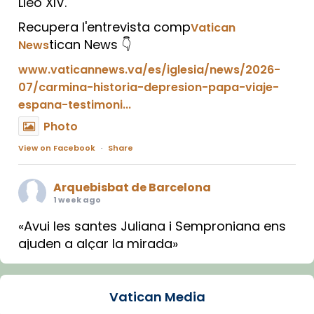
Lleó XIV.
Recupera l'entrevista comp
Vatican
tican News 👇
News
www.vaticannews.va/es/iglesia/news/2026-
07/carmina-historia-depresion-papa-viaje-
espana-testimoni...
Photo
View on Facebook
·
Share
Arquebisbat de Barcelona
1 week ago
«Avui les santes Juliana i Semproniana ens
ajuden a alçar la mirada»
Mons. Sergi Gordo, bisbe de Tortosa, ha
presidit aquest 27 de juliol la missa de Les
Vatican Media
Santes de Mataró.