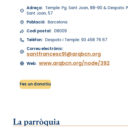
Adreça:
Temple: Pg. Sant Joan, 88-90 & Despatx: P
Sant Joan, 57
Població:
Barcelona
Codi postal:
08009
Telèfon:
Despatx i Temple: 93 458 76 67
Correu electrònic:
santfrancesc91@arqbcn.org
www.arqbcn.org/node/392
Web:
Fes un donatiu
La parròquia