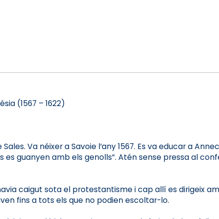
ésia (1567 – 1622)
Sales. Va néixer a Savoie l’any 1567. Es va educar a Annecy
s es guanyen amb els genolls”. Atén sense pressa al confess
avia caigut sota el protestantisme i cap allí es dirigeix amb 
en fins a tots els que no podien escoltar-lo.