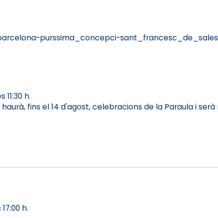
=barcelona-purssima_concepci-sant_francesc_de_sale
 11:30 h.
hi haurà, fins el 14 d'agost, celebracions de la Paraula i se
17:00 h.