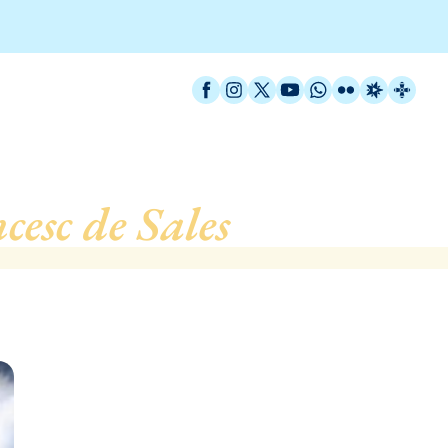
Facebook
Instagram
X / Twitter
YouTube
WhatsApp
Flickr
Radio Est
Catal
cesc de Sales
, de Barcel