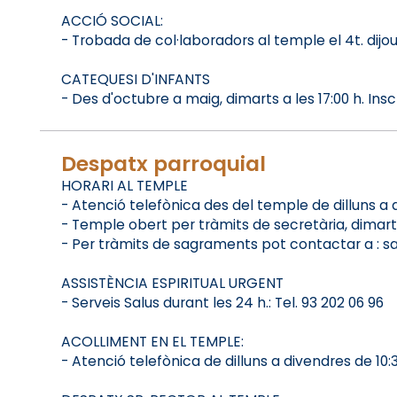
ACCIÓ SOCIAL:
- Trobada de col·laboradors al temple el 4t. dijou
CATEQUESI D'INFANTS
- Des d'octubre a maig, dimarts a les 17:00 h. Inscr
Despatx parroquial
HORARI AL TEMPLE
- Atenció telefònica des del temple de dilluns a diss
- Temple obert per tràmits de secretària, dimarts de
- Per tràmits de sagraments pot contactar a : s
ASSISTÈNCIA ESPIRITUAL URGENT
- Serveis Salus durant les 24 h.: Tel. 93 202 06 96
ACOLLIMENT EN EL TEMPLE:
- Atenció telefònica de dilluns a divendres de 10:30