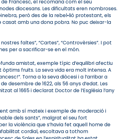
ica de Francesc, el recomana com el seu
sínodes diocesans. Les dificultats eren nombroses.
Ginebra, però des de la rebel•lió protestant, els
“M’he casat amb una dona pobra. No puc deixar-la
nostres faltes”, “Cartes”, “Controvèrsies”. I pot
mes per a sacrificar-se en el món.
unda amistat, exemple típic d’equilibri afectiu
òptims fruits. La seva vida era molt intensa. A
esc!”. Torna a la seva diòcesi i a l’arribar a
28 de desembre de 1622, als 56 anys d’edat. Les
zat al 1665 i declarat Doctor de l’Església l’any
xigent amb sí mateix i exemple de moderació i
amable dels sants”, malgrat el seu fort
per la violència que s’havia fet aquell home de
afabilitat cordial, escoltava a tothom
cesc de Sales en l’espiritualitat ha estat