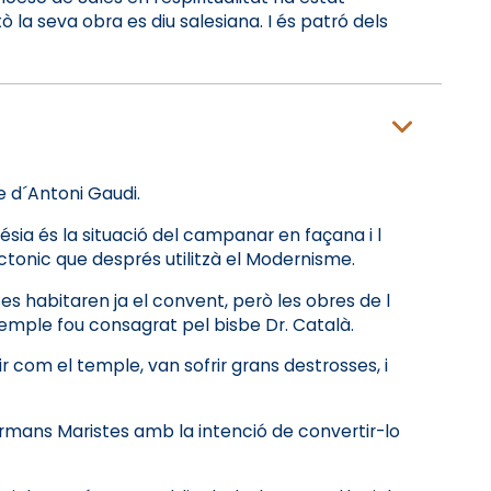
ò la seva obra es diu salesiana. I és patró dels
e d´Antoni Gaudi.
ésia és la situació del campanar en façana i l
ctonic que després utilitzà el Modernisme.
es habitaren ja el convent, però les obres de l
 temple fou consagrat pel bisbe Dr. Català.
r com el temple, van sofrir grans destrosses, i
ermans Maristes amb la intenció de convertir-lo