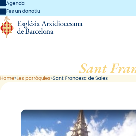
Agenda
Fes un donatiu
Sant Fran
Home
Les parròquies
Sant Francesc de Sales