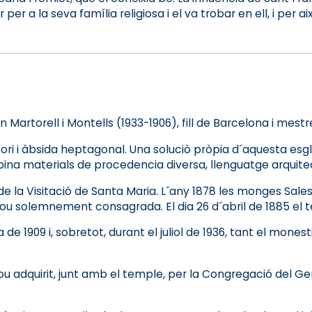
a la seva família religiosa i el va trobar en ell, i per aix
Martorell i Montells (1933-1906), fill de Barcelona i mestr
ori i àbsida heptagonal. Una soluciò pròpia d´aquesta esgl
bina materials de procedencia diversa, llenguatge arquite
de la Visitació de Santa Maria. L´any 1878 les monges Sales
uè fou solemnement consagrada. El dia 26 d´abril de 1885 el
1909 i, sobretot, durant el juliol de 1936, tant el monesti
fou adquirit, junt amb el temple, per la Congregació del G