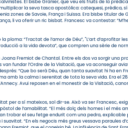
alvinistes. El bisbe Granier, que veu els fruits de la prèd
multiplicar la seva tasca apostòlica: catequesi, prèdica, 
enia zones de Savoie, França i Suïssa. Era bisbe titular de 
França, li va oferir un ric bisbat. Francesc va contestar: 
a ploma: “Tractat de l’amor de Déu”, "L’art d’aprofitar les 
Introducció a la vida devota”, que compren una sèrie de nor
oana Fremiot de Chantal. Entre els dos va sorgir una prof
n fundar l’Ordre de la Visitació, que va aconseguir aviat 
esprés: “Que bo serà Déu, quan tanta suavitat hi ha en Franc
ànima amb la calma i serenitat de tota la seva vida. Era el 
Annecy. Avui reposen en el monestir de la Visitació, canonit
itat per a sí mateixos, sol dir-se. Això va ser Francesc, e
 l’apòstol de l’amabilitat. “El més dolç dels homes i el més 
 van trobar el seu fetge endurit com una pedra, explicable 
a i suavitat. “En els negocis més greus vessava paraules d’
na Fremiot, que el coneixia bé. La influència de Sant Fran