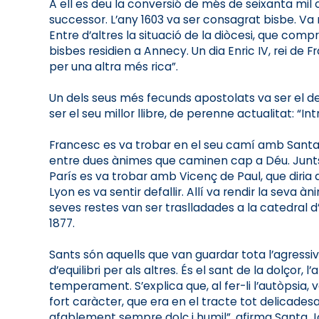
A ell es deu la conversió de més de seixanta mil c
successor. L’any 1603 va ser consagrat bisbe. Va 
Entre d’altres la situació de la diòcesi, que compr
bisbes residien a Annecy. Un dia Enric IV, rei de 
per una altra més rica”.
Un dels seus més fecunds apostolats va ser el de l
ser el seu millor llibre, de perenne actualitat: “
Francesc es va trobar en el seu camí amb Santa J
entre dues ànimes que caminen cap a Déu. Junts va
París es va trobar amb Vicenç de Paul, que diria d
Lyon es va sentir defallir. Allí va rendir la seva 
seves restes van ser traslladades a la catedral d’
1877.
Sants són aquells que van guardar tota l’agressiv
d’equilibri per als altres. És el sant de la dolçor,
temperament. S’explica que, al fer-li l’autòpsia,
fort caràcter, que era en el tracte tot delicades
afablement sempre dolç i humil”, afirma Santa Joa