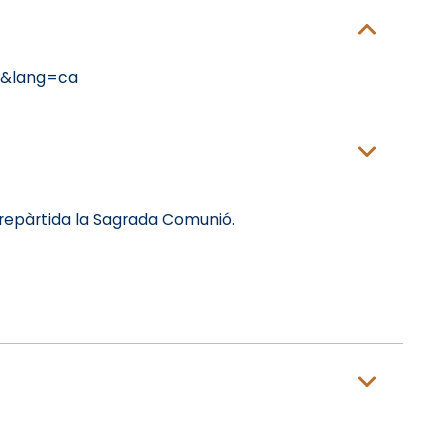
s&lang=ca
rà repàrtida la Sagrada Comunió.