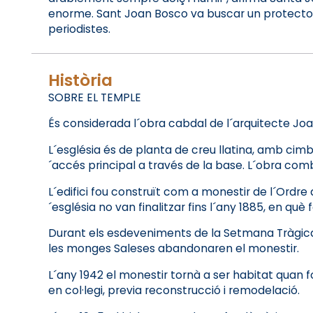
enorme. Sant Joan Bosco va buscar un protector per 
periodistes.
Història
SOBRE EL TEMPLE
És considerada l´obra cabdal de l´arquitecte Joan 
L´església és de planta de creu llatina, amb cimb
´accés principal a través de la base. L´obra com
L´edifici fou construït com a monestir de l´Ordre 
´església no van finalitzar fins l´any 1885, en q
Durant els esdeveniments de la Setmana Tràgica de 
les monges Saleses abandonaren el monestir.
L´any 1942 el monestir tornà a ser habitat quan 
en col·legi, previa reconstrucció i remodelació.