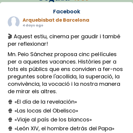
Facebook
Arquebisbat de Barcelona
4 days ago
🎬 Aquest estiu, cinema per gaudir i també
per reflexionar!
Mn. Peio Sánchez proposa cinc pel·lícules
per a aquestes vacances. Històries per a
tots els públics que ens conviden a fer-nos
preguntes sobre l'acollida, la superació, la
convivència, la vocació i la nostra manera
de mirar els altres.
🍿 «El día de la revelación»
🍿 «Las locas del Obelisco»
🍿 «Viaje al país de los blancos»
🍿 «León XIV, el hombre detrás del Papa»