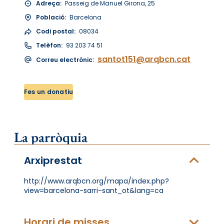
Adreça:
Passeig de Manuel Girona, 25
Població:
Barcelona
Codi postal:
08034
Telèfon:
93 203 74 51
santot151@arqbcn.cat
Correu electrònic:
Fes un donatiu
La parròquia
Arxiprestat
http://www.arqbcn.org/mapa/index.php?
view=barcelona-sarri-sant_ot&lang=ca
Horari de misses