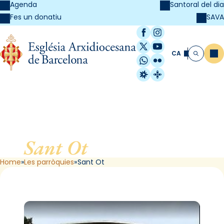
Agenda
Santoral del dia
SAVA
Fes un donatiu
Facebook
Instagram
X / Twitter
YouTube
CA
Me
Cerca
WhatsApp
Flickr
Radio Estel
Catalunya Cristi
Sant Ot
, de Barcelona
Home
Les parròquies
Sant Ot