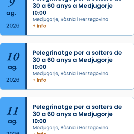
9
30 a 60 anys a Medjugorje
Photo
ag.
10:00
View on Facebook
·
Share
Medjugorje, Bòsnia i Herzegovina
2026
+ info
Arquebisbat de Barcelona
is at Catedral
de Barcelona.
2 weeks ago
Aquest dilluns, 27 de juliol, ha tingut lloc la
10
Pelegrinatge per a solters de
missa d’acció de gràcies en agraïment al
30 a 60 anys a Medjugorje
ag.
comitè organitzador de la visita apostòlica
10:00
Medjugorje, Bòsnia i Herzegovina
del Sant Pare Lleó XIV a Barcelona, i als
2026
+ info
col·laboradors, a la Catedral de Barcelona.
L’arquebisbe de Barcelona, el cardenal Joan
Josep Omella, ha presidit la missa i l’ha
11
Pelegrinatge per a solters de
concelebrat el bisbe auxiliar de Barcelona,
30 a 60 anys a Medjugorje
Mons. David Abadías.
ag.
10:00
📸 Dr. G. Simón
Medjugorje, Bòsnia i Herzegovina
2026