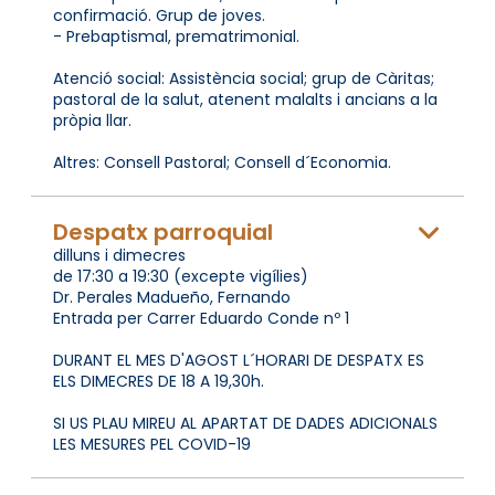
confirmació. Grup de joves.
- Prebaptismal, prematrimonial.
Atenció social: Assistència social; grup de Càritas;
pastoral de la salut, atenent malalts i ancians a la
pròpia llar.
Altres: Consell Pastoral; Consell d´Economia.
Despatx parroquial
dilluns i dimecres
de 17:30 a 19:30 (excepte vigílies)
Dr. Perales Madueño, Fernando
Entrada per Carrer Eduardo Conde nº 1
DURANT EL MES D'AGOST L´HORARI DE DESPATX ES
ELS DIMECRES DE 18 A 19,30h.
SI US PLAU MIREU AL APARTAT DE DADES ADICIONALS
LES MESURES PEL COVID-19