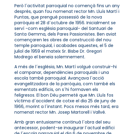
Però l´activitat parroquial no començà fins un any
després, quan fou nomenat rector Mn. Lluís Martí i
Puntas, que prengué possessió de la nova
parròquia el 28 d´octubre de 1956. Inicialment se
serví -com església parroquial- del Santuari de
Santa Gemma, dels Pares Passionistes. Ben aviat
començaren les obres de construcció del nou
temple parroquial, i acabades aquestes, el 5 de
juliol de 1959 el mateix Sr. Bisbe Dr. Gregori
Modrego el beneïa solemnement.
A més de l´església, Mn. Martí volgué construir-hi
el campanar, dependències parroquials i una
escola també parroquial. Avançava l´acció
evangelitzadora de la parròquia, com també els
esmentats edificis, on s´hi formaven els
feligresos. El bon Déu permeté que Mn. Lluís fos
víctima d´accident de cotxe el dia 25 de juny de
1966, morint a l´instant. Pocs mesos més tard, era
nomenat rector Mn. Josep Martorell i Vallvé.
Amb gran entusiasme continuà l´obra del seu
antecessor, podent-se inaugurar l´actual edifici
de l´escola parroquial el dia 6 de novembre de