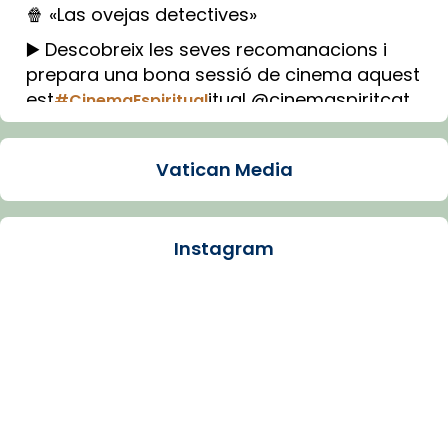
🍿 «Las ovejas detectives»
▶️ Descobreix les seves recomanacions i
prepara una bona sessió de cinema aquest
est
itual @cinemaspiritcat
#CinemaEspiritual
Imatge: Generada amb IA (OpenAI)
Video
Vatican Media
View on Facebook
·
Share
Instagram
Arquebisbat de Barcelona
1 week ago
La Carmina va patir depressió. Fa gairebé
dos mesos, a l'Estadi Lluís Companys, la
jove va fer arribar el seu testimoni al papa
Lleó XIV.
Recupera l'entrevista comp
Vatican
tican News 👇
News