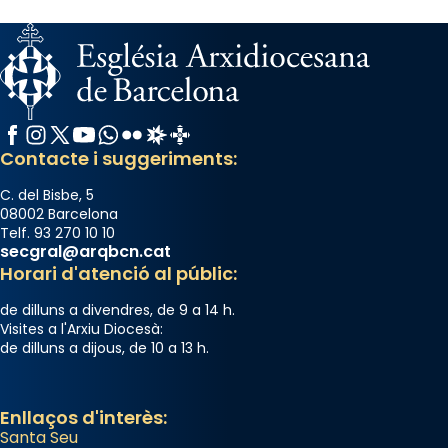
Facebook
Instagram
X / Twitter
YouTube
WhatsApp
Flickr
Radio Estel
Catalunya Cristiana
Contacte i suggeriments:
C. del Bisbe, 5
08002 Barcelona
Telf. 93 270 10 10
secgral@arqbcn.cat
Horari d'atenció al públic:
de dilluns a divendres, de 9 a 14 h.
Visites a l'Arxiu Diocesà:
de dilluns a dijous, de 10 a 13 h.
Enllaços d'interès:
Santa Seu