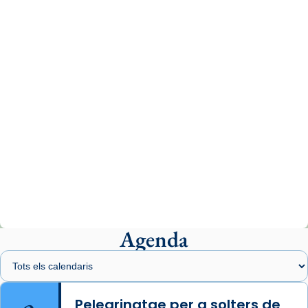
www.vaticannews.va/es/iglesia/news/2026-
07/carmina-historia-depresion-papa-viaje-
espana-testimoni...
Photo
View on Facebook
·
Share
Arquebisbat de Barcelona
2 weeks ago
«Avui les santes Juliana i Semproniana ens
ajuden a alçar la mirada»
Mons. Sergi Gordo, bisbe de Tortosa, ha
presidit aquest 27 de juliol la missa de Les
Agenda
Santes de Mataró.
🔗
tinyurl.com/cvu5jmbk
📸 J. Merino
Pelegrinatge per a solters de