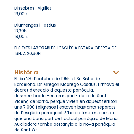
Dissabtes i Vigílies
19,00h.
Diumenges i Festius
13,30h.
19,00h.
ELS DIES LABORABLES L’ESGLÈSIA ESTARÀ OBERTA DE
19H. A 20,30H.
Història
El dia 28 d´octubre de 1955, el Sr. Bisbe de
Barcelona, Dr. Gregori Modrego Casáus, firmava el
decret d’erecció d´aquesta parròquia,
desmembrada -en gran part- de la de Sant
Vicenç de Sarrià, perquè vivien en aquest territori
uns 7.000 feligresos i estaven bastants separats
de l´església parroquial. S´ha de tenir en compte
que una bona part de l´actual parròquia de Maria
Auxiliadora també pertanyia a la nova parròquia
de Sant Ot.