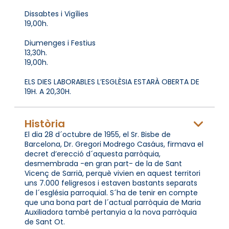
Dissabtes i Vigílies
19,00h.
Diumenges i Festius
13,30h.
19,00h.
ELS DIES LABORABLES L’ESGLÈSIA ESTARÀ OBERTA DE
19H. A 20,30H.
Història
El dia 28 d´octubre de 1955, el Sr. Bisbe de
Barcelona, Dr. Gregori Modrego Casáus, firmava el
decret d’erecció d´aquesta parròquia,
desmembrada -en gran part- de la de Sant
Vicenç de Sarrià, perquè vivien en aquest territori
uns 7.000 feligresos i estaven bastants separats
de l´església parroquial. S´ha de tenir en compte
que una bona part de l´actual parròquia de Maria
Auxiliadora també pertanyia a la nova parròquia
de Sant Ot.