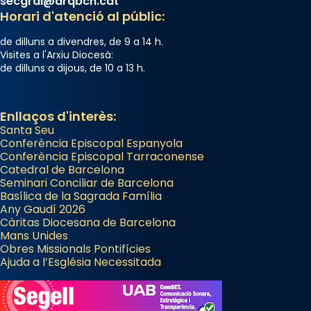
secgral@arqbcn.cat
diablesses amb música i ball propis. Festa
Horari d'atenció al públic:
gran a Mataró.
de dilluns a divendres, de 9 a 14 h.
«Si vols saber què és calor, ves per les
Visites a l'Arxiu Diocesà:
de dilluns a dijous, de 10 a 13 h.
Santes a Mataró»🥵.
Photo
Enllaços d'interès:
View on Facebook
·
Share
Santa Seu
Conferència Episcopal Espanyola
Arquebisbat de Barcelona
Conferència Episcopal Tarraconense
Catedral de Barcelona
2 weeks ago
Seminari Conciliar de Barcelona
Jaume, fill de Zebedeu, és juntament amb el
Basílica de la Sagrada Família
Any Gaudí 2026
seu germà Joan i Pere un dels que
Càritas Diocesana de Barcelona
acompanyava més de prop Jesús.
Mans Unides
Obres Missionals Pontifícies
Segons el llibre dels Fets (12,2) fou el primer
Ajuda a l’Església Necessitada
apòstol màrtir, decapitat a Jerusalem per
Herodes Agripa (vers l'any 44).