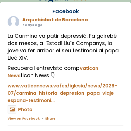
Facebook
Arquebisbat de Barcelona
7 days ago
La Carmina va patir depressió. Fa gairebé
dos mesos, a l'Estadi Lluís Companys, la
jove va fer arribar el seu testimoni al papa
Lleó XIV.
Recupera l'entrevista comp
Vatican
tican News 👇
News
www.vaticannews.va/es/iglesia/news/2026-
07/carmina-historia-depresion-papa-viaje-
espana-testimoni...
Photo
View on Facebook
·
Share