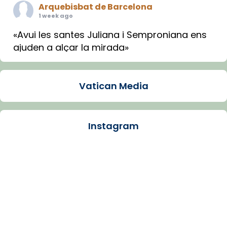
Arquebisbat de Barcelona
1 week ago
«Avui les santes Juliana i Semproniana ens
ajuden a alçar la mirada»
Mons. Sergi Gordo, bisbe de Tortosa, ha
presidit aquest 27 de juliol la missa de Les
Vatican Media
Santes de Mataró.
🔗
tinyurl.com/cvu5jmbk
📸 J. Merino
Instagram
Photo
View on Facebook
·
Share
Arquebisbat de Barcelona
is at Catedral
de Barcelona.
1 week ago
Aquest dilluns, 27 de juliol, ha tingut lloc la