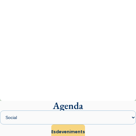
missa d’acció de gràcies en agraïment al
comitè organitzador de la visita apostòlica
del Sant Pare Lleó XIV a Barcelona, i als
col·laboradors, a la Catedral de Barcelona.
L’arquebisbe de Barcelona, el cardenal Joan
Josep Omella, ha presidit la missa i l’ha
concelebrat el bisbe auxiliar de Barcelona,
Mons. David Abadías.
📸 Dr. G. Simón
Photo
View on Facebook
·
Share
Agenda
Arquebisbat de Barcelona
1 week ago
Memòria de les santes Juliana i
Semproniana, verges i màrtirs.
Esdeveniments