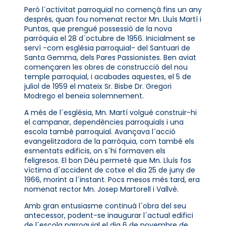
Però l´activitat parroquial no començà fins un any
després, quan fou nomenat rector Mn. Lluís Martí i
Puntas, que prengué possessió de la nova
parròquia el 28 d´octubre de 1956. Inicialment se
serví -com església parroquial- del Santuari de
Santa Gemma, dels Pares Passionistes. Ben aviat
començaren les obres de construcció del nou
temple parroquial, i acabades aquestes, el 5 de
juliol de 1959 el mateix Sr. Bisbe Dr. Gregori
Modrego el beneïa solemnement.
A més de l´església, Mn. Martí volgué construir-hi
el campanar, dependències parroquials i una
escola també parroquial. Avançava l´acció
evangelitzadora de la parròquia, com també els
esmentats edificis, on s´hi formaven els
feligresos. El bon Déu permeté que Mn. Lluís fos
víctima d´accident de cotxe el dia 25 de juny de
1966, morint a l´instant. Pocs mesos més tard, era
nomenat rector Mn. Josep Martorell i Vallvé.
Amb gran entusiasme continuà l´obra del seu
antecessor, podent-se inaugurar l´actual edifici
de l´escola parroquial el dia 6 de novembre de