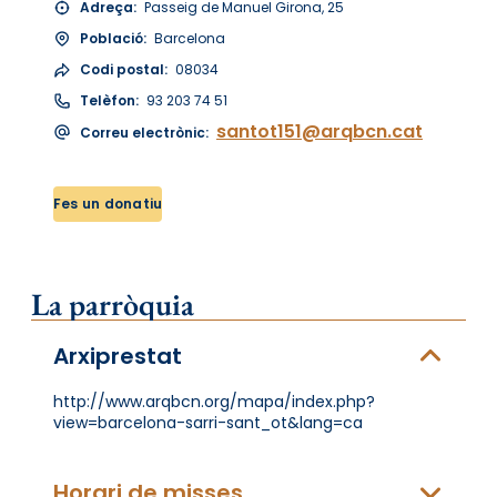
Adreça:
Passeig de Manuel Girona, 25
Població:
Barcelona
Codi postal:
08034
Telèfon:
93 203 74 51
santot151@arqbcn.cat
Correu electrònic:
Fes un donatiu
La parròquia
Arxiprestat
http://www.arqbcn.org/mapa/index.php?
view=barcelona-sarri-sant_ot&lang=ca
Horari de misses