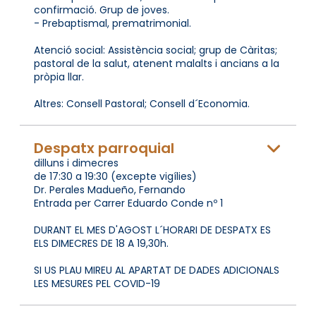
confirmació. Grup de joves.
- Prebaptismal, prematrimonial.
Atenció social: Assistència social; grup de Càritas;
pastoral de la salut, atenent malalts i ancians a la
pròpia llar.
Altres: Consell Pastoral; Consell d´Economia.
Despatx parroquial
dilluns i dimecres
de 17:30 a 19:30 (excepte vigílies)
Dr. Perales Madueño, Fernando
Entrada per Carrer Eduardo Conde nº 1
DURANT EL MES D'AGOST L´HORARI DE DESPATX ES
ELS DIMECRES DE 18 A 19,30h.
SI US PLAU MIREU AL APARTAT DE DADES ADICIONALS
LES MESURES PEL COVID-19