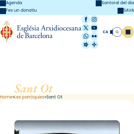
Agenda
Santoral del dia
SAVA
Fes un donatiu
Facebook
Instagram
X / Twitter
YouTube
CA
Me
Cerca
WhatsApp
Flickr
Radio Estel
Catalunya Cristi
Sant Ot
, de Barcelona
Home
Les parròquies
Sant Ot