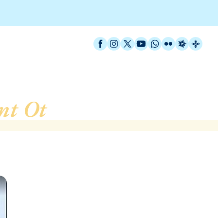
Facebook
Instagram
X / Twitter
YouTube
WhatsApp
Flickr
Radio Est
Catal
nt Ot
, de Barcelona