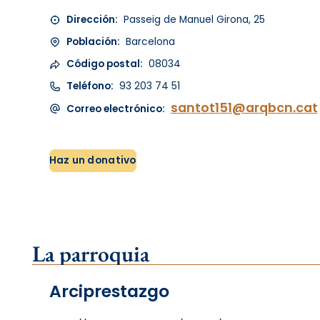
Dirección:
Passeig de Manuel Girona, 25
Población:
Barcelona
Código postal:
08034
Teléfono:
93 203 74 51
santot151@arqbcn.cat
Correo electrónico:
Haz un donativo
La parroquia
Arciprestazgo