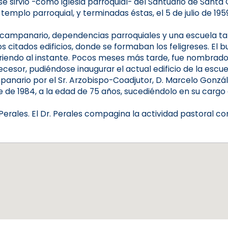
 se sirvió -como iglesia parroquial- del Santuario de Sant
mplo parroquial, y terminadas éstas, el 5 de julio de 195
 el campanario, dependencias parroquiales y una escuela t
 citados edificios, donde se formaban los feligreses. El b
uriendo al instante. Pocos meses más tarde, fue nombrado 
esor, pudiéndose inaugurar el actual edificio de la escuel
nario por el Sr. Arzobispo-Coadjutor, D. Marcelo Gonzál
e de 1984, a la edad de 75 años, sucediéndolo en su carg
Perales. El Dr. Perales compagina la actividad pastoral con