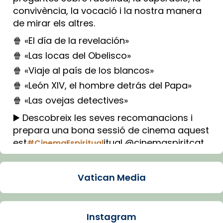
convivència, la vocació i la nostra manera
de mirar els altres.
🍿 «El día de la revelación»
🍿 «Las locas del Obelisco»
🍿 «Viaje al país de los blancos»
🍿 «León XIV, el hombre detrás del Papa»
🍿 «Las ovejas detectives»
▶️ Descobreix les seves recomanacions i
prepara una bona sessió de cinema aquest
est
itual @cinemaspiritcat
#CinemaEspiritual
Imatge: Generada amb IA (OpenAI)
Video
Vatican Media
View on Facebook
·
Share
Instagram
Arquebisbat de Barcelona