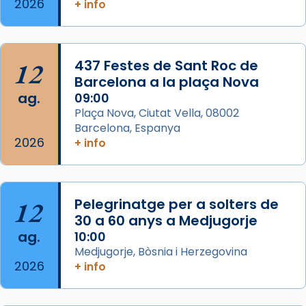
2026
+ info
col·laboradors, a la Catedral de Barcelona.
L’arquebisbe de Barcelona, el cardenal Joan
Josep Omella, ha presidit la missa i l’ha
12
437 Festes de Sant Roc de
concelebrat el bisbe auxiliar de Barcelona,
Barcelona a la plaça Nova
Mons. David Abadías.
ag.
09:00
📸 Dr. G. Simón
Plaça Nova, Ciutat Vella, 08002
Barcelona, Espanya
Photo
2026
+ info
View on Facebook
·
Share
Arquebisbat de Barcelona
12
Pelegrinatge per a solters de
2 weeks ago
30 a 60 anys a Medjugorje
Memòria de les santes Juliana i
ag.
10:00
Semproniana, verges i màrtirs.
Medjugorje, Bòsnia i Herzegovina
2026
Acompanyant la història de sant Cugat, a
+ info
partir de l’Edat Mitjana sorgeix la tradició
que les santes Juliana (“relatiu a Júlia”) i