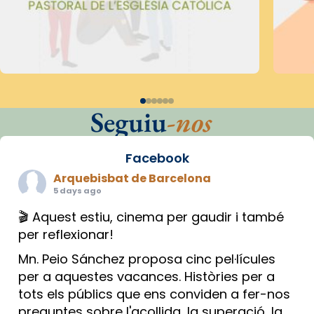
Seguiu
-nos
Facebook
Arquebisbat de Barcelona
5 days ago
🎬 Aquest estiu, cinema per gaudir i també
per reflexionar!
Mn. Peio Sánchez proposa cinc pel·lícules
per a aquestes vacances. Històries per a
tots els públics que ens conviden a fer-nos
preguntes sobre l'acollida, la superació, la