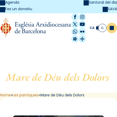
Agenda
Santoral del dia
SAVA
Fes un donatiu
Facebook
Instagram
X / Twitter
YouTube
CA
Me
Cerca
WhatsApp
Flickr
Radio Estel
Catalunya Cristi
Mare de Déu dels Dolors
,
de Barcelona
Home
Les parròquies
Mare de Déu dels Dolors