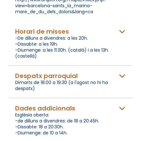
view=barcelona-sants_la_marina-
mare_de_du_dels_dolors&lang=ca
Horari de misses
-De dilluns a divendres: a les 20h.
-Dissabte: a les 19h.
-Diumenge: a les 11:30h. (català) i a les 13h.
(castellà)
Despatx parroquial
Dimarts de 18:00 a 19:30 (a l'agost no hi ha
despatx)
Dades addicionals
Església oberta:
-de dilluns a divendres: de 18 a 20:45h.
-Dissabte: 18 a 20:30h.
-Diumenge: de 10 a 14h.