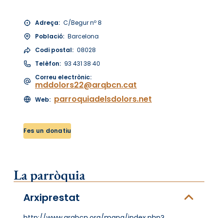
Adreça:
C/Begur nº 8
Població:
Barcelona
Codi postal:
08028
Telèfon:
93 431 38 40
Correu electrònic:
mddolors22@arqbcn.cat
parroquiadelsdolors.net
Web:
Fes un donatiu
La parròquia
Arxiprestat
http://www.arqbcn.org/mapa/index.php?