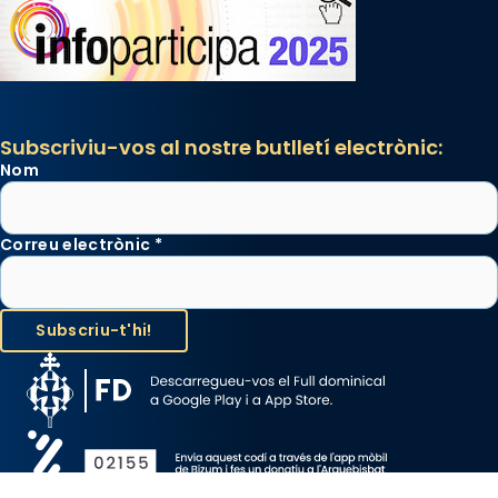
Subscriviu-vos al nostre butlletí electrònic:
Nom
Correu electrònic
*