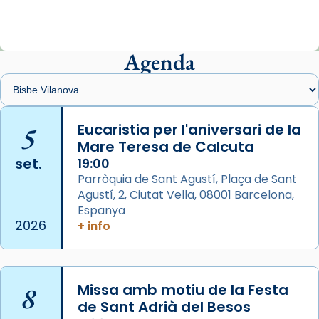
ajuden a alçar la mirada»
Mons. Sergi Gordo, bisbe de Tortosa, ha
presidit aquest 27 de juliol la missa de Les
Agenda
Santes de Mataró.
🔗
tinyurl.com/cvu5jmbk
📸 J. Merino
5
Eucaristia per l'aniversari de la
Mare Teresa de Calcuta
Photo
set.
19:00
View on Facebook
·
Share
Parròquia de Sant Agustí, Plaça de Sant
Agustí, 2, Ciutat Vella, 08001 Barcelona,
Arquebisbat de Barcelona
is at Catedral
Espanya
de Barcelona.
2026
+ info
2 weeks ago
Aquest dilluns, 27 de juliol, ha tingut lloc la
missa d’acció de gràcies en agraïment al
8
Missa amb motiu de la Festa
comitè organitzador de la visita apostòlica
de Sant Adrià del Besos
del Sant Pare Lleó XIV a Barcelona, i als