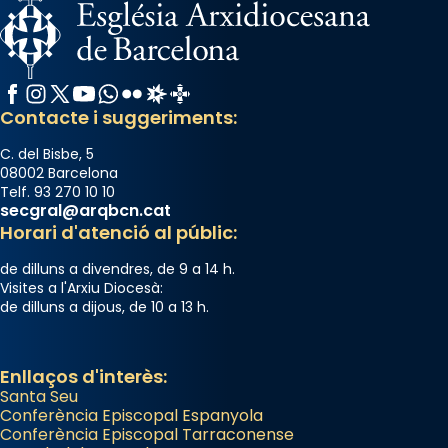
«Si vols saber què és calor, ves per les
Santes a Mataró»🥵.
Photo
Facebook
Instagram
X / Twitter
YouTube
WhatsApp
Flickr
Radio Estel
Catalunya Cristiana
View on Facebook
·
Share
Contacte i suggeriments:
C. del Bisbe, 5
08002 Barcelona
Telf. 93 270 10 10
secgral@arqbcn.cat
Horari d'atenció al públic:
de dilluns a divendres, de 9 a 14 h.
Visites a l'Arxiu Diocesà:
de dilluns a dijous, de 10 a 13 h.
Enllaços d'interès:
Santa Seu
Conferència Episcopal Espanyola
Conferència Episcopal Tarraconense