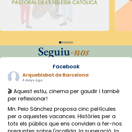
Seguiu
-nos
Facebook
Arquebisbat de Barcelona
3 days ago
🎬 Aquest estiu, cinema per gaudir i també
per reflexionar!
Mn. Peio Sánchez proposa cinc pel·lícules
per a aquestes vacances. Històries per a
tots els públics que ens conviden a fer-nos
preguntes sobre l'acollida, la superació, la