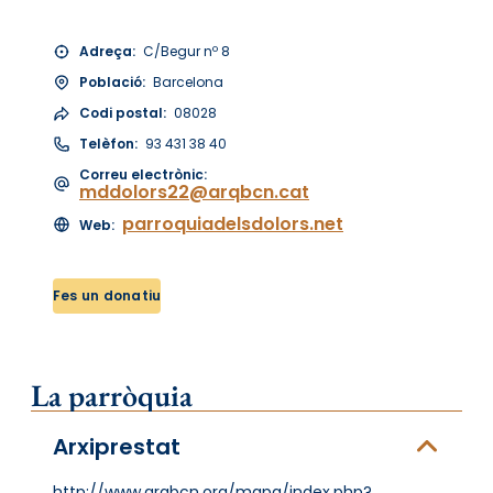
Adreça:
C/Begur nº 8
Població:
Barcelona
Codi postal:
08028
Telèfon:
93 431 38 40
Correu electrònic:
mddolors22@arqbcn.cat
parroquiadelsdolors.net
Web:
Fes un donatiu
La parròquia
Arxiprestat
http://www.arqbcn.org/mapa/index.php?