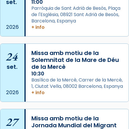
set.
11:00
col·laboradors, a la Catedral de Barcelona.
Parròquia de Sant Adrià de Besòs, Plaça
L’arquebisbe de Barcelona, el cardenal Joan
de l'Església, 08921 Sant Adrià de Besòs,
Josep Omella, ha presidit la missa i l’ha
Barcelona, Espanya
2026
+ info
concelebrat el bisbe auxiliar de Barcelona,
Mons. David Abadías.
📸 Dr. G. Simón
24
Missa amb motiu de la
Photo
Solemnitat de la Mare de Déu
View on Facebook
·
Share
set.
de la Mercè
10:30
Arquebisbat de Barcelona
Basílica de la Mercè, Carrer de la Mercè,
2 weeks ago
1, Ciutat Vella, 08002 Barcelona, Espanya
2026
+ info
Memòria de les santes Juliana i
Semproniana, verges i màrtirs.
Acompanyant la història de sant Cugat, a
27
Missa amb motiu de la
partir de l’Edat Mitjana sorgeix la tradició
Jornada Mundial del Migrant
que les santes Juliana (“relatiu a Júlia”) i