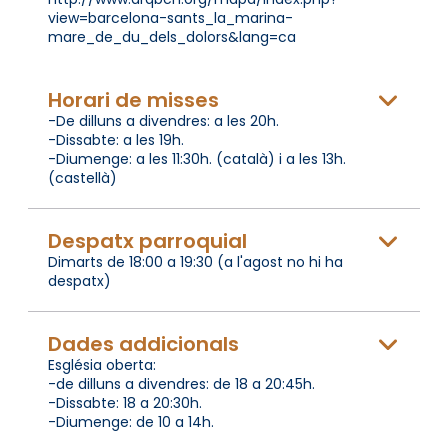
view=barcelona-sants_la_marina-
mare_de_du_dels_dolors&lang=ca
Horari de misses
-De dilluns a divendres: a les 20h.
-Dissabte: a les 19h.
-Diumenge: a les 11:30h. (català) i a les 13h.
(castellà)
Despatx parroquial
Dimarts de 18:00 a 19:30 (a l'agost no hi ha
despatx)
Dades addicionals
Església oberta:
-de dilluns a divendres: de 18 a 20:45h.
-Dissabte: 18 a 20:30h.
-Diumenge: de 10 a 14h.