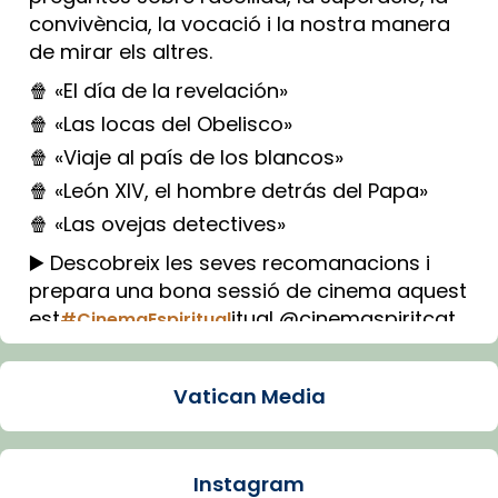
convivència, la vocació i la nostra manera
de mirar els altres.
🍿 «El día de la revelación»
🍿 «Las locas del Obelisco»
🍿 «Viaje al país de los blancos»
🍿 «León XIV, el hombre detrás del Papa»
🍿 «Las ovejas detectives»
▶️ Descobreix les seves recomanacions i
prepara una bona sessió de cinema aquest
est
itual @cinemaspiritcat
#CinemaEspiritual
Imatge: Generada amb IA (OpenAI)
Video
Vatican Media
View on Facebook
·
Share
Instagram
Arquebisbat de Barcelona