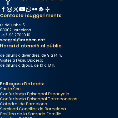
Facebook
Instagram
X / Twitter
YouTube
WhatsApp
Flickr
Radio Estel
Catalunya Cristiana
Contacte i suggeriments:
C. del Bisbe, 5
08002 Barcelona
Telf. 93 270 10 10
secgral@arqbcn.cat
Horari d'atenció al públic:
de dilluns a divendres, de 9 a 14 h.
Visites a l'Arxiu Diocesà:
de dilluns a dijous, de 10 a 13 h.
Enllaços d'interès:
Santa Seu
Conferència Episcopal Espanyola
Conferència Episcopal Tarraconense
Catedral de Barcelona
Seminari Conciliar de Barcelona
Basílica de la Sagrada Família