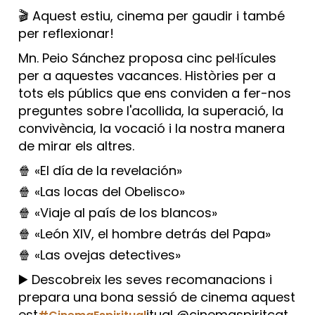
🎬 Aquest estiu, cinema per gaudir i també
per reflexionar!
Mn. Peio Sánchez proposa cinc pel·lícules
per a aquestes vacances. Històries per a
tots els públics que ens conviden a fer-nos
preguntes sobre l'acollida, la superació, la
convivència, la vocació i la nostra manera
de mirar els altres.
🍿 «El día de la revelación»
🍿 «Las locas del Obelisco»
🍿 «Viaje al país de los blancos»
🍿 «León XIV, el hombre detrás del Papa»
🍿 «Las ovejas detectives»
▶️ Descobreix les seves recomanacions i
prepara una bona sessió de cinema aquest
est
itual @cinemaspiritcat