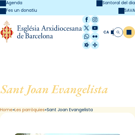
Agenda
Santoral del dia
SAVA
Fes un donatiu
Facebook
Instagram
X / Twitter
YouTube
CA
Me
Cerca
WhatsApp
Flickr
Radio Estel
Catalunya Cristi
Sant Joan Evangelista
, de L
´Hospitalet de Llobregat
Home
Les parròquies
Sant Joan Evangelista