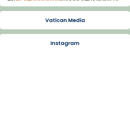
#CinemaEspiritual
Imatge: Generada amb IA (OpenAI)
Video
Vatican Media
View on Facebook
·
Share
Instagram
Arquebisbat de Barcelona
1 week ago
La Carmina va patir depressió. Fa gairebé
dos mesos, a l'Estadi Lluís Companys, la
jove va fer arribar el seu testimoni al papa
Lleó XIV.
Recupera l'entrevista comp
Vatican
tican News 👇
News
www.vaticannews.va/es/iglesia/news/2026-
07/carmina-historia-depresion-papa-viaje-
espana-testimoni...