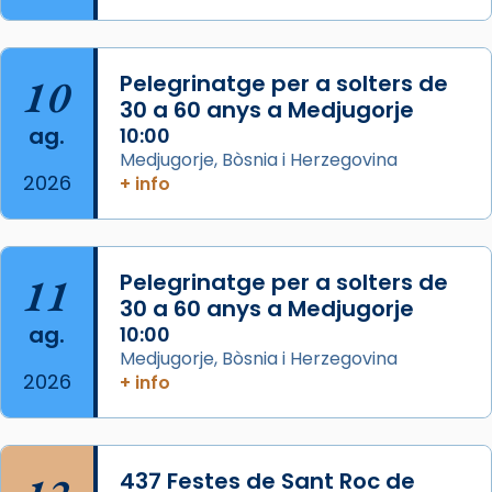
Arquebisbat de Barcelona
is at Catedral
de Barcelona.
2 weeks ago
Aquest dilluns, 27 de juliol, ha tingut lloc la
10
Pelegrinatge per a solters de
missa d’acció de gràcies en agraïment al
30 a 60 anys a Medjugorje
ag.
comitè organitzador de la visita apostòlica
10:00
Medjugorje, Bòsnia i Herzegovina
del Sant Pare Lleó XIV a Barcelona, i als
2026
+ info
col·laboradors, a la Catedral de Barcelona.
L’arquebisbe de Barcelona, el cardenal Joan
Josep Omella, ha presidit la missa i l’ha
11
Pelegrinatge per a solters de
concelebrat el bisbe auxiliar de Barcelona,
30 a 60 anys a Medjugorje
Mons. David Abadías.
ag.
10:00
📸 Dr. G. Simón
Medjugorje, Bòsnia i Herzegovina
2026
+ info
Photo
View on Facebook
·
Share
437 Festes de Sant Roc de
Arquebisbat de Barcelona