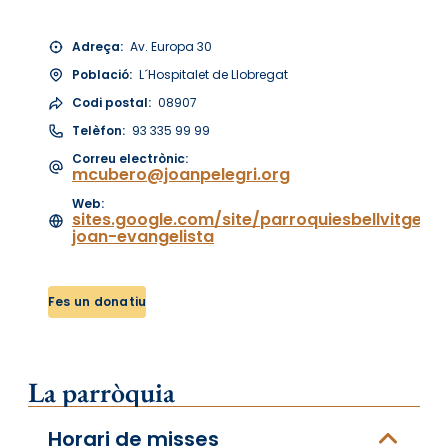
Adreça:
Av. Europa 30
Població:
L´Hospitalet de Llobregat
Codi postal:
08907
Telèfon:
93 335 99 99
Correu electrònic:
mcubero@joanpelegri.org
Web:
sites.google.com/site/parroquiesbellvitgego
joan-evangelista
Fes un donatiu
La parròquia
Horari de misses