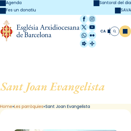
Agenda
Santoral del dia
SAVA
Fes un donatiu
Facebook
Instagram
X / Twitter
YouTube
CA
Me
Cerca
WhatsApp
Flickr
Radio Estel
Catalunya Cristi
Sant Joan Evangelista
, de L
´Hospitalet de Llobregat
Home
Les parròquies
Sant Joan Evangelista