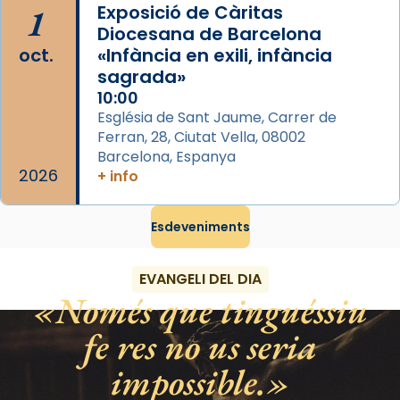
duració aproximada de tres hores. Després,
1
Exposició de Càritas
processó (recuperada el 1972) al voltant
Diocesana de Barcelona
del temple amb les relíquies de les santes.
oct.
«Infància en exili, infància
Des de 1985 hi participa també un grup de
sagrada»
diablesses amb música i ball propis. Festa
10:00
gran a Mataró.
Església de Sant Jaume, Carrer de
Ferran, 28, Ciutat Vella, 08002
«Si vols saber què és calor, ves per les
Barcelona, Espanya
Santes a Mataró»🥵.
2026
+ info
Photo
Esdeveniments
View on Facebook
·
Share
EVANGELI DEL DIA
Només que tinguéssiu
fe res no us seria
impossible.