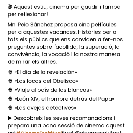
🎬 Aquest estiu, cinema per gaudir i també
per reflexionar!
Mn. Peio Sánchez proposa cinc pel·lícules
per a aquestes vacances. Històries per a
tots els públics que ens conviden a fer-nos
preguntes sobre l'acollida, la superació, la
convivència, la vocació i la nostra manera
de mirar els altres.
🍿 «El día de la revelación»
🍿 «Las locas del Obelisco»
🍿 «Viaje al país de los blancos»
🍿 «León XIV, el hombre detrás del Papa»
🍿 «Las ovejas detectives»
▶️ Descobreix les seves recomanacions i
prepara una bona sessió de cinema aquest
est
itual @cinemaspiritcat