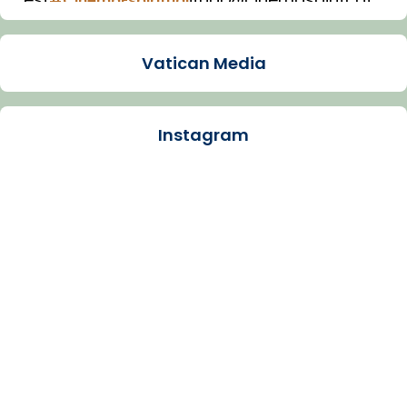
#CinemaEspiritual
Imatge: Generada amb IA (OpenAI)
Video
Vatican Media
View on Facebook
·
Share
Instagram
Arquebisbat de Barcelona
1 week ago
La Carmina va patir depressió. Fa gairebé
dos mesos, a l'Estadi Lluís Companys, la
jove va fer arribar el seu testimoni al papa
Lleó XIV.
Recupera l'entrevista comp
Vatican
tican News 👇
News
www.vaticannews.va/es/iglesia/news/2026-
07/carmina-historia-depresion-papa-viaje-
espana-testimoni...