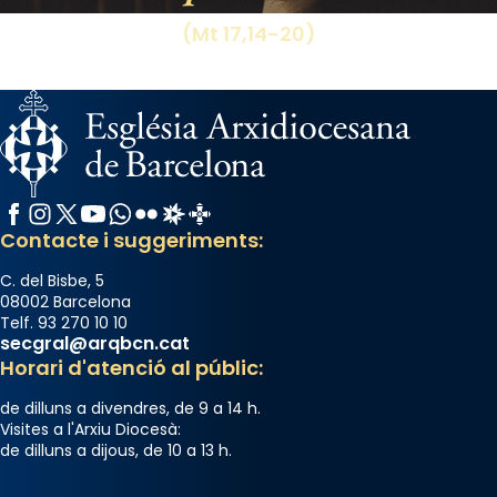
(Mt 17,14-20)
Facebook
Instagram
X / Twitter
YouTube
WhatsApp
Flickr
Radio Estel
Catalunya Cristiana
Contacte i suggeriments:
C. del Bisbe, 5
08002 Barcelona
Telf. 93 270 10 10
secgral@arqbcn.cat
Horari d'atenció al públic:
de dilluns a divendres, de 9 a 14 h.
Visites a l'Arxiu Diocesà:
de dilluns a dijous, de 10 a 13 h.