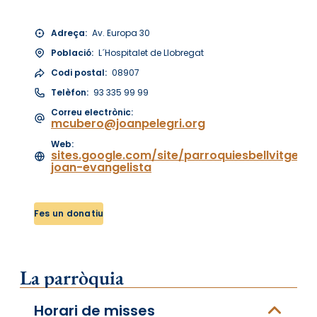
Adreça:
Av. Europa 30
Població:
L´Hospitalet de Llobregat
Codi postal:
08907
Telèfon:
93 335 99 99
Correu electrònic:
mcubero@joanpelegri.org
Web:
sites.google.com/site/parroquiesbellvitgego
joan-evangelista
Fes un donatiu
La parròquia
Horari de misses