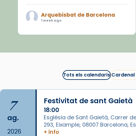
Arquebisbat de Barcelona
1 week ago
«Avui les santes Juliana i
Semproniana ens ajuden a alçar
la mirada»
Mons. Sergi Gordo, bisbe de
Tortosa, ha presidit aquest 27 de
juliol la missa de Les Santes de
Tots els calendaris
Cardenal
Mataró.
🔗
tinyurl.com/cvu5jmbk
7
Festivitat de sant Gaietà
📸 J. Merino
18:00
Photo
ag.
Església de Sant Gaietà, Carrer de
293, Eixample, 08007 Barcelona, 
View on Facebook
·
Share
2026
+ info