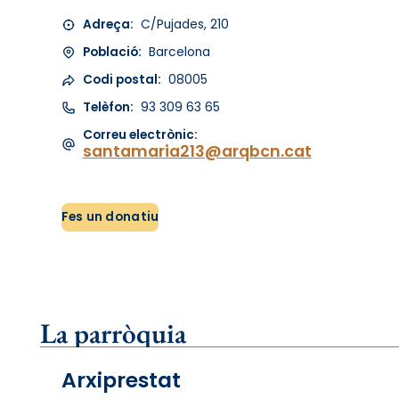
Adreça:
C/Pujades, 210
Població:
Barcelona
Codi postal:
08005
Telèfon:
93 309 63 65
Correu electrònic:
santamaria213@arqbcn.cat
Fes un donatiu
La parròquia
Arxiprestat