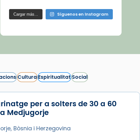
Síguenos en Instagram
Cargar más...
acions
Cultura
Espiritualitat
Social
rinatge per a solters de 30 a 60
 a Medjugorje
rje, Bòsnia i Herzegovina