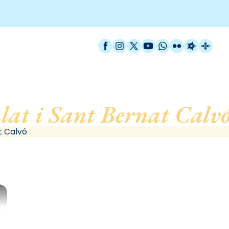
Facebook
Instagram
X / Twitter
YouTube
WhatsApp
Flickr
Radio Est
Catal
lat i Sant Bernat Calv
t Calvó