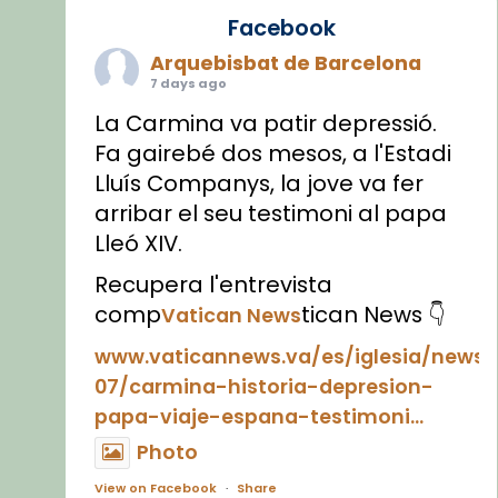
Facebook
Arquebisbat de Barcelona
7 days ago
La Carmina va patir depressió.
Fa gairebé dos mesos, a l'Estadi
Lluís Companys, la jove va fer
arribar el seu testimoni al papa
Lleó XIV.
Recupera l'entrevista
comp
tican News 👇
Vatican News
www.vaticannews.va/es/iglesia/news
07/carmina-historia-depresion-
papa-viaje-espana-testimoni...
Photo
View on Facebook
·
Share