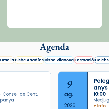
Agenda
 Omella
Bisbe Abadías
Bisbe Vilanova
Formació
Celebr
9
Peleg
anys
ag.
10:00
l Consell de Cent,
Espanya
Medjugo
2026
+ info