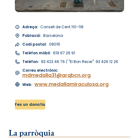
Adreça:
Consell de Cent 110-118
Població:
Barcelona
Codi postal:
08015
Telèfon mòbil:
619 67 26 91
Telèfon:
93 423 46 76 / "El Bon Recer": 93 426 12 26
Correu electrònic:
mdmedalla31@arqbcn.org
www.medallamiraculosa.org
Web:
Fes un donatiu
La parròquia