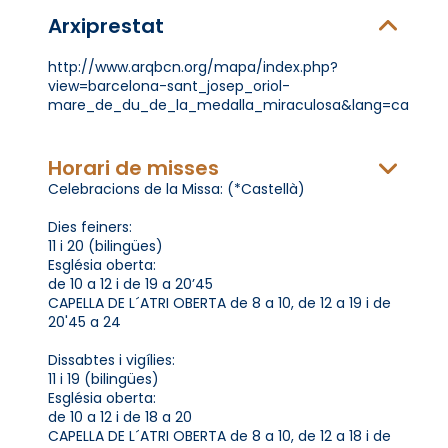
Arxiprestat
http://www.arqbcn.org/mapa/index.php?
view=barcelona-sant_josep_oriol-
mare_de_du_de_la_medalla_miraculosa&lang=ca
Horari de misses
Celebracions de la Missa: (*Castellà)
Dies feiners:
11 i 20 (bilingües)
Església oberta:
de 10 a 12 i de 19 a 20’45
CAPELLA DE L´ATRI OBERTA de 8 a 10, de 12 a 19 i de
20'45 a 24
Dissabtes i vigílies:
11 i 19 (bilingües)
Església oberta:
de 10 a 12 i de 18 a 20
CAPELLA DE L´ATRI OBERTA de 8 a 10, de 12 a 18 i de