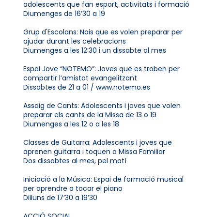
adolescents que fan esport, activitats i formació
Diumenges de 16’30 a 19
Grup d'Escolans: Nois que es volen preparar per
ajudar durant les celebracions
Diumenges a les 12’30 i un dissabte al mes
Espai Jove “NOTEMO”: Joves que es troben per
compartir l’amistat evangelitzant
Dissabtes de 21 a 01 / www.notemo.es
Assaig de Cants: Adolescents i joves que volen
preparar els cants de la Missa de 13 o 19
Diumenges a les 12 o a les 18
Classes de Guitarra: Adolescents i joves que
aprenen guitarra i toquen a Missa Familiar
Dos dissabtes al mes, pel matí
Iniciació a la Música: Espai de formació musical
per aprendre a tocar el piano
Dilluns de 17’30 a 19’30
ACCIÓ SOCIAL