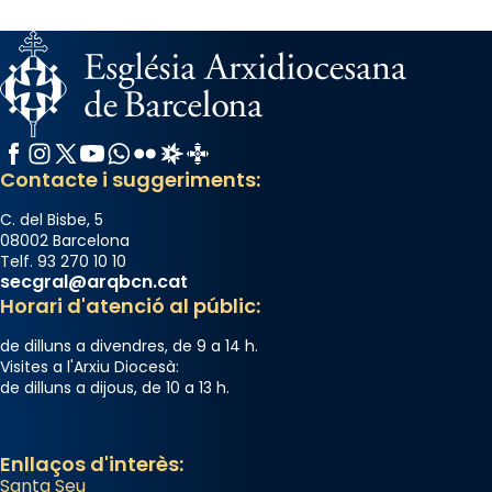
Facebook
Instagram
X / Twitter
YouTube
WhatsApp
Flickr
Radio Estel
Catalunya Cristiana
Contacte i suggeriments:
C. del Bisbe, 5
08002 Barcelona
Telf. 93 270 10 10
secgral@arqbcn.cat
Horari d'atenció al públic:
de dilluns a divendres, de 9 a 14 h.
Visites a l'Arxiu Diocesà:
de dilluns a dijous, de 10 a 13 h.
Enllaços d'interès:
Santa Seu