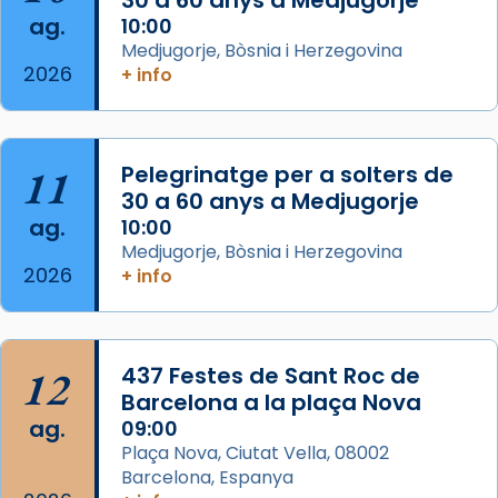
📸 Dr. G. Simón
ag.
10:00
Medjugorje, Bòsnia i Herzegovina
Photo
2026
+ info
View on Facebook
·
Share
Arquebisbat de Barcelona
11
Pelegrinatge per a solters de
2 weeks ago
30 a 60 anys a Medjugorje
Memòria de les santes Juliana i
ag.
10:00
Semproniana, verges i màrtirs.
Medjugorje, Bòsnia i Herzegovina
2026
+ info
Acompanyant la història de sant Cugat, a
partir de l’Edat Mitjana sorgeix la tradició
que les santes Juliana (“relatiu a Júlia”) i
Semproniana (“relatiu a Semprònia =
12
437 Festes de Sant Roc de
eterna”) són deixebles seves. I l’any 1667, el
Barcelona a la plaça Nova
frare Joan Gaspar Roig, afirma en una obra
ag.
09:00
que les santes són filles de l’antiga Iluro.
Plaça Nova, Ciutat Vella, 08002
Mataró en reivindicarà les relíquies fins que
Barcelona, Espanya