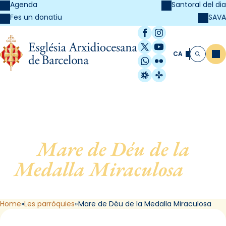
Agenda
Santoral del dia
SAVA
Fes un donatiu
Facebook
Instagram
X / Twitter
YouTube
CA
Me
Cerca
WhatsApp
Flickr
Radio Estel
Catalunya Cristi
Mare de Déu de la
Medalla Miraculosa
, de
Barcelona
Home
Les parròquies
Mare de Déu de la Medalla Miraculosa