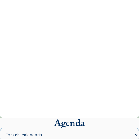
Recupera l'entrevista comp
Vatican
tican News 👇
News
www.vaticannews.va/es/iglesia/news/2026-
07/carmina-historia-depresion-papa-viaje-
espana-testimoni...
Photo
View on Facebook
·
Share
Arquebisbat de Barcelona
1 week ago
«Avui les santes Juliana i Semproniana ens
ajuden a alçar la mirada»
Mons. Sergi Gordo, bisbe de Tortosa, ha
presidit aquest 27 de juliol la missa de Les
Agenda
Santes de Mataró.
🔗
tinyurl.com/cvu5jmbk