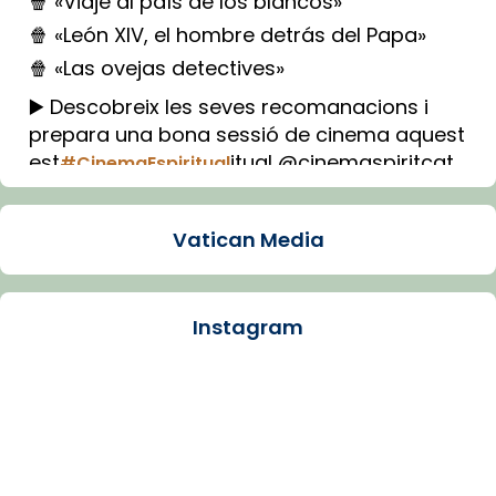
🍿 «Viaje al país de los blancos»
🍿 «León XIV, el hombre detrás del Papa»
🍿 «Las ovejas detectives»
▶️ Descobreix les seves recomanacions i
prepara una bona sessió de cinema aquest
est
itual @cinemaspiritcat
#CinemaEspiritual
Imatge: Generada amb IA (OpenAI)
Video
Vatican Media
View on Facebook
·
Share
Instagram
Arquebisbat de Barcelona
1 week ago
La Carmina va patir depressió. Fa gairebé
dos mesos, a l'Estadi Lluís Companys, la
jove va fer arribar el seu testimoni al papa
Lleó XIV.