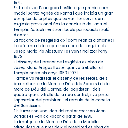
1941.
Es tractava d’una gran basílica que prenia com
model Santa Agnès de Roma i que incloïa un gran
complex de criptes que es van fer servir com
església provisional fins la conclusió de l’actual
temple. Actualment son locals parroquials i saló
d’actes.
La façana de l’església així com l’edifici d’oficines i
la reforma de la cripta son obra de l’arquitecte
Josep Maria Pla Alastuey i es van finalitzar l’any
1978.
El disseny de l’interior de l’església es obra de
Josep Maria Artigas Basté, que va treballar al
temple entre els anys 1959 i 1971.
També va realitzar el disseny de les reixes, dels
baix relleus de la Mare de Déu dels Socors i de la
Mare de Déu del Carme, del baptisteri i dels
quatre grans vitralls de la nau central, i va pintar
l’apostolat del presbiteri i el retaule de la capella
del Santíssim.
Els llums son una idea del rector mossèn Joan
Borrás i es van col•locar a partir de 1981.
La imatge de la Mare de Déu de la Medalla
Miraculosa que presideix el presbiteri es obra de