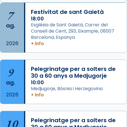
📸 J. Merino
7
Festivitat de sant Gaietà
18:00
Photo
ag.
Església de Sant Gaietà, Carrer del
View on Facebook
·
Share
Consell de Cent, 293, Eixample, 08007
Barcelona, Espanya
2026
Arquebisbat de Barcelona
+ info
is at Catedral
de Barcelona.
2 weeks ago
Aquest dilluns, 27 de juliol, ha tingut lloc la
9
Pelegrinatge per a solters de
missa d’acció de gràcies en agraïment al
30 a 60 anys a Medjugorje
comitè organitzador de la visita apostòlica
ag.
10:00
del Sant Pare Lleó XIV a Barcelona, i als
Medjugorje, Bòsnia i Herzegovina
col·laboradors, a la Catedral de Barcelona.
2026
+ info
L’arquebisbe de Barcelona, el cardenal Joan
Josep Omella, ha presidit la missa i l’ha
concelebrat el bisbe auxiliar de Barcelona,
10
Pelegrinatge per a solters de
Mons. David Abadías.
30 a 60 anys a Medjugorje