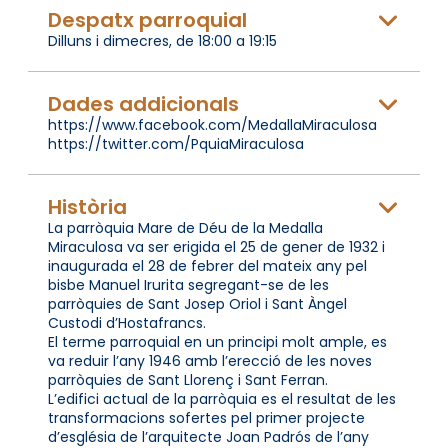
Despatx parroquial
Dilluns i dimecres, de 18:00 a 19:15
Dades addicionals
https://www.facebook.com/MedallaMiraculosa
https://twitter.com/PquiaMiraculosa
Història
La parròquia Mare de Déu de la Medalla
Miraculosa va ser erigida el 25 de gener de 1932 i
inaugurada el 28 de febrer del mateix any pel
bisbe Manuel Irurita segregant-se de les
parròquies de Sant Josep Oriol i Sant Àngel
Custodi d’Hostafrancs.
El terme parroquial en un principi molt ample, es
va reduir l’any 1946 amb l’erecció de les noves
parròquies de Sant Llorenç i Sant Ferran.
L’edifici actual de la parròquia es el resultat de les
transformacions sofertes pel primer projecte
d’església de l’arquitecte Joan Padrós de l’any