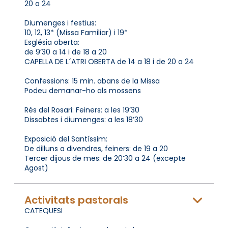
20 a 24
Diumenges i festius:
10, 12, 13* (Missa Familiar) i 19*
Església oberta:
de 9’30 a 14 i de 18 a 20
CAPELLA DE L´ATRI OBERTA de 14 a 18 i de 20 a 24
Confessions: 15 min. abans de la Missa
Podeu demanar-ho als mossens
Rés del Rosari: Feiners: a les 19’30
Dissabtes i diumenges: a les 18’30
Exposició del Santíssim:
De dilluns a divendres, feiners: de 19 a 20
Tercer dijous de mes: de 20’30 a 24 (excepte
Agost)
Activitats pastorals
CATEQUESI