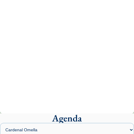
Aquest dilluns, 27 de juliol, ha tingut lloc la
missa d’acció de gràcies en agraïment al
comitè organitzador de la visita apostòlica
del Sant Pare Lleó XIV a Barcelona, i als
col·laboradors, a la Catedral de Barcelona.
L’arquebisbe de Barcelona, el cardenal Joan
Josep Omella, ha presidit la missa i l’ha
concelebrat el bisbe auxiliar de Barcelona,
Mons. David Abadías.
📸 Dr. G. Simón
Photo
View on Facebook
·
Share
Agenda
Arquebisbat de Barcelona
2 weeks ago