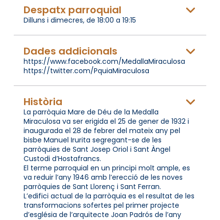
Despatx parroquial
Dilluns i dimecres, de 18:00 a 19:15
Dades addicionals
https://www.facebook.com/MedallaMiraculosa
https://twitter.com/PquiaMiraculosa
Història
La parròquia Mare de Déu de la Medalla
Miraculosa va ser erigida el 25 de gener de 1932 i
inaugurada el 28 de febrer del mateix any pel
bisbe Manuel Irurita segregant-se de les
parròquies de Sant Josep Oriol i Sant Àngel
Custodi d’Hostafrancs.
El terme parroquial en un principi molt ample, es
va reduir l’any 1946 amb l’erecció de les noves
parròquies de Sant Llorenç i Sant Ferran.
L’edifici actual de la parròquia es el resultat de les
transformacions sofertes pel primer projecte
d’església de l’arquitecte Joan Padrós de l’any