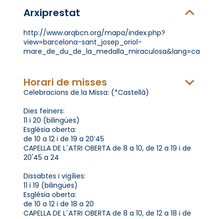
Arxiprestat
http://www.arqbcn.org/mapa/index.php?
view=barcelona-sant_josep_oriol-
mare_de_du_de_la_medalla_miraculosa&lang=ca
Horari de misses
Celebracions de la Missa: (*Castellà)
Dies feiners:
11 i 20 (bilingües)
Església oberta:
de 10 a 12 i de 19 a 20’45
CAPELLA DE L´ATRI OBERTA de 8 a 10, de 12 a 19 i de
20'45 a 24
Dissabtes i vigílies:
11 i 19 (bilingües)
Església oberta:
de 10 a 12 i de 18 a 20
CAPELLA DE L´ATRI OBERTA de 8 a 10, de 12 a 18 i de