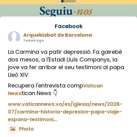
Seguiu
-nos
Facebook
Arquebisbat de Barcelona
1 week ago
La Carmina va patir depressió. Fa gairebé
dos mesos, a l'Estadi Lluís Companys, la
jove va fer arribar el seu testimoni al papa
Lleó XIV.
Recupera l'entrevista comp
Vatican
tican News 👇
News
www.vaticannews.va/es/iglesia/news/2026-
07/carmina-historia-depresion-papa-viaje-
espana-testimoni...
Photo