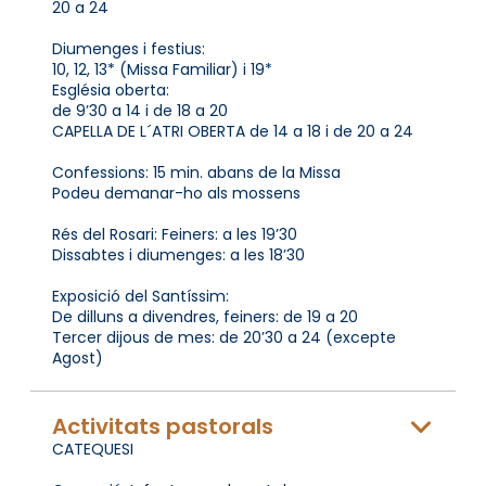
20 a 24
Diumenges i festius:
10, 12, 13* (Missa Familiar) i 19*
Església oberta:
de 9’30 a 14 i de 18 a 20
CAPELLA DE L´ATRI OBERTA de 14 a 18 i de 20 a 24
Confessions: 15 min. abans de la Missa
Podeu demanar-ho als mossens
Rés del Rosari: Feiners: a les 19’30
Dissabtes i diumenges: a les 18’30
Exposició del Santíssim:
De dilluns a divendres, feiners: de 19 a 20
Tercer dijous de mes: de 20’30 a 24 (excepte
Agost)
Activitats pastorals
CATEQUESI