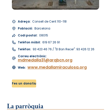
Adreça:
Consell de Cent 110-118
Població:
Barcelona
Codi postal:
08015
Telèfon mòbil:
619 67 26 91
Telèfon:
93 423 46 76 / "El Bon Recer": 93 426 12 26
Correu electrònic:
mdmedalla31@arqbcn.org
www.medallamiraculosa.org
Web:
Fes un donatiu
La parròquia