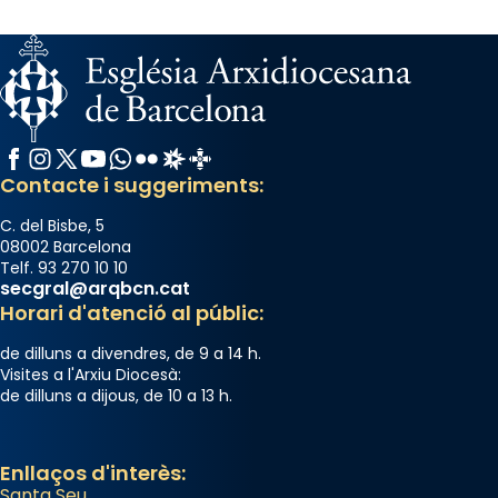
Facebook
Instagram
X / Twitter
YouTube
WhatsApp
Flickr
Radio Estel
Catalunya Cristiana
Contacte i suggeriments:
C. del Bisbe, 5
08002 Barcelona
Telf. 93 270 10 10
secgral@arqbcn.cat
Horari d'atenció al públic:
de dilluns a divendres, de 9 a 14 h.
Visites a l'Arxiu Diocesà:
de dilluns a dijous, de 10 a 13 h.
Enllaços d'interès:
Santa Seu