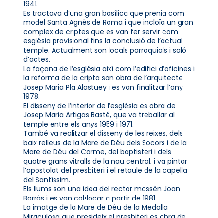
1941.
Es tractava d’una gran basílica que prenia com
model Santa Agnès de Roma i que incloïa un gran
complex de criptes que es van fer servir com
església provisional fins la conclusió de l’actual
temple. Actualment son locals parroquials i saló
d’actes.
La façana de l’església així com l’edifici d’oficines i
la reforma de la cripta son obra de l’arquitecte
Josep Maria Pla Alastuey i es van finalitzar l’any
1978.
El disseny de l’interior de l’església es obra de
Josep Maria Artigas Basté, que va treballar al
temple entre els anys 1959 i 1971.
També va realitzar el disseny de les reixes, dels
baix relleus de la Mare de Déu dels Socors i de la
Mare de Déu del Carme, del baptisteri i dels
quatre grans vitralls de la nau central, i va pintar
l’apostolat del presbiteri i el retaule de la capella
del Santíssim.
Els llums son una idea del rector mossèn Joan
Borrás i es van col•locar a partir de 1981.
La imatge de la Mare de Déu de la Medalla
Miraculosa que presideix el presbiteri es obra de