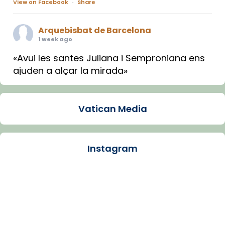
View on Facebook
·
Share
Arquebisbat de Barcelona
1 week ago
«Avui les santes Juliana i Semproniana ens
ajuden a alçar la mirada»
Mons. Sergi Gordo, bisbe de Tortosa, ha
presidit aquest 27 de juliol la missa de Les
Vatican Media
Santes de Mataró.
🔗
tinyurl.com/cvu5jmbk
📸 J. Merino
Instagram
Photo
View on Facebook
·
Share
Arquebisbat de Barcelona
is at Catedral
de Barcelona.
1 week ago