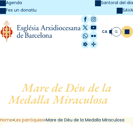
Agenda
Santoral del dia
SAVA
Fes un donatiu
Facebook
Instagram
X / Twitter
YouTube
CA
Me
Cerca
WhatsApp
Flickr
Radio Estel
Catalunya Cristi
Mare de Déu de la
Medalla Miraculosa
, de
Barcelona
Home
Les parròquies
Mare de Déu de la Medalla Miraculosa