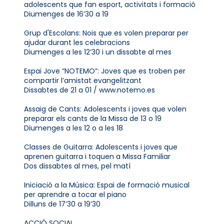
adolescents que fan esport, activitats i formació
Diumenges de 16’30 a 19
Grup d'Escolans: Nois que es volen preparar per
ajudar durant les celebracions
Diumenges a les 12’30 i un dissabte al mes
Espai Jove “NOTEMO”: Joves que es troben per
compartir l’amistat evangelitzant
Dissabtes de 21 a 01 / www.notemo.es
Assaig de Cants: Adolescents i joves que volen
preparar els cants de la Missa de 13 o 19
Diumenges a les 12 o a les 18
Classes de Guitarra: Adolescents i joves que
aprenen guitarra i toquen a Missa Familiar
Dos dissabtes al mes, pel matí
Iniciació a la Música: Espai de formació musical
per aprendre a tocar el piano
Dilluns de 17’30 a 19’30
ACCIÓ SOCIAL