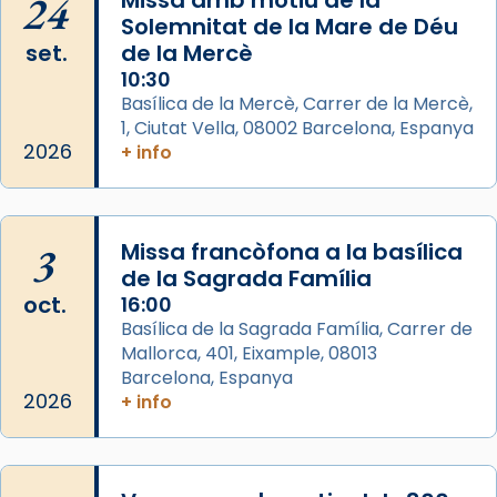
24
del temple amb les relíquies de les santes.
Solemnitat de la Mare de Déu
Des de 1985 hi participa també un grup de
set.
de la Mercè
diablesses amb música i ball propis. Festa
10:30
gran a Mataró.
Basílica de la Mercè, Carrer de la Mercè,
1, Ciutat Vella, 08002 Barcelona, Espanya
«Si vols saber què és calor, ves per les
2026
+ info
Santes a Mataró»🥵.
Photo
View on Facebook
·
Share
3
Missa francòfona a la basílica
de la Sagrada Família
Arquebisbat de Barcelona
oct.
16:00
2 weeks ago
Basílica de la Sagrada Família, Carrer de
Mallorca, 401, Eixample, 08013
Jaume, fill de Zebedeu, és juntament amb el
Barcelona, Espanya
seu germà Joan i Pere un dels que
2026
+ info
acompanyava més de prop Jesús.
Segons el llibre dels Fets (12,2) fou el primer
apòstol màrtir, decapitat a Jerusalem per