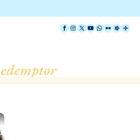
Facebook
Instagram
X / Twitter
YouTube
WhatsApp
Flickr
Radio Est
Catal
Redemptor
, de Barcelona