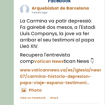
Facebook
Arquebisbat de Barcelona
1 week ago
La Carmina va patir depressió.
Fa gairebé dos mesos, a l'Estadi
Lluís Companys, la jove va fer
arribar el seu testimoni al papa
Lleó XIV.
Recupera l'entrevista
comp
tican News 👇
Vatican News
www.vaticannews.va/es/iglesia/news
07/carmina-historia-depresion-
papa-viaje-espana-testimoni...
Photo
View on Facebook
·
Share