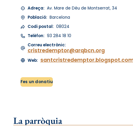
Adreça:
Av. Mare de Déu de Montserrat, 34
Població:
Barcelona
Codi postal:
08024
Telèfon:
93 284 18 10
Correu electrònic:
cristredemptor@arqbcn.org
santcristredemptor.blogspot.co
Web:
Fes un donatiu
La parròquia