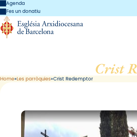
Agenda
Fes un donatiu
Crist 
Home
Les parròquies
Crist Redemptor