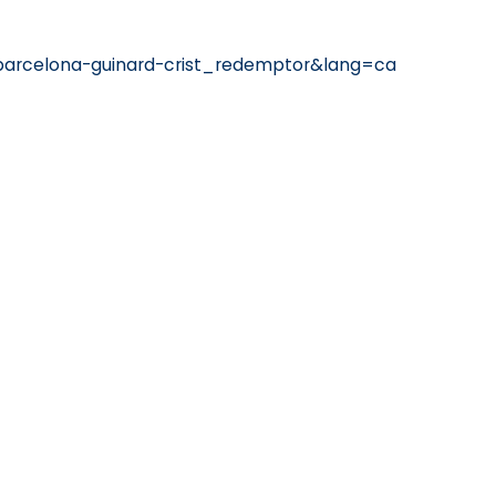
barcelona-guinard-crist_redemptor&lang=ca