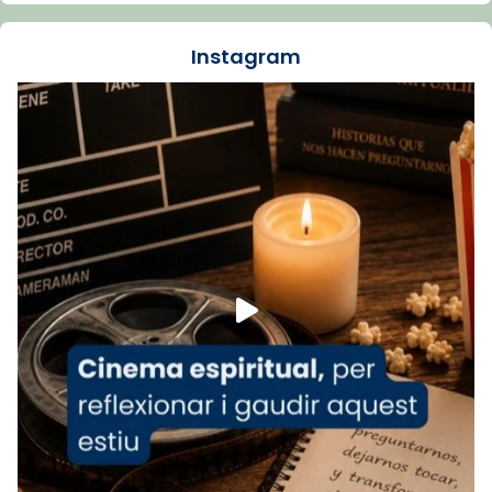
🔗
tinyurl.com/cvu5jmbk
📸 J. Merino
Instagram
Foto
View on Facebook
·
Share
Arquebisbat de Barcelona
is at Catedral
de Barcelona.
1 week ago
Aquest dilluns, 27 de juliol, ha tingut lloc la
missa d’acció de gràcies en agraïment al
comitè organitzador de la visita apostòlica
del Sant Pare Lleó XIV a Barcelona, i als
col·laboradors, a la Catedral de Barcelona.
L’arquebisbe de Barcelona, el cardenal Joan
Josep Omella, ha presidit la missa i l’ha
concelebrat el bisbe auxiliar de Barcelona,