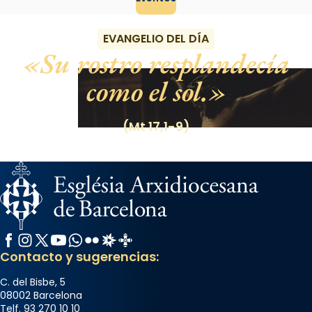
EVANGELIO DEL DÍA
Su rostro resplandecía
como el sol.
(Mt 17,1-9)
Facebook
Instagram
X / Twitter
YouTube
WhatsApp
Flickr
Radio Estel
Catalunya Cristiana
Contacto y sugerencias:
C. del Bisbe, 5
08002 Barcelona
Telf. 93 270 10 10