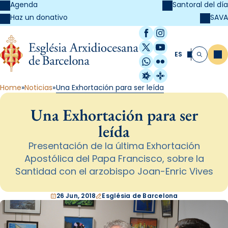
Agenda
Santoral del día
SAVA
Haz un donativo
Facebook
Instagram
X / Twitter
YouTube
ES
Me
Buscar
WhatsApp
Flickr
Radio Estel
Catalunya Cristi
Home
Noticias
Una Exhortación para ser leída
Una Exhortación para ser
leída
Presentación de la última Exhortación
Apostólica del Papa Francisco, sobre la
Santidad con el arzobispo Joan-Enric Vives
26 Jun, 2018
Església de Barcelona