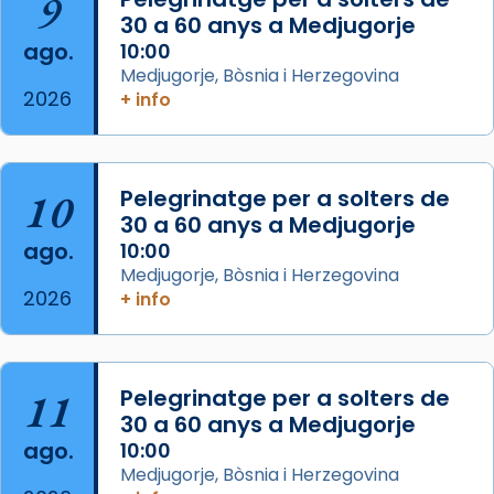
9
...
30 a 60 anys a Medjugorje
Ver más
ago.
10:00
Foto
Medjugorje, Bòsnia i Herzegovina
View on Facebook
·
Share
2026
+ info
Arquebisbat de Barcelona
2 weeks ago
10
Pelegrinatge per a solters de
Jaume, fill de Zebedeu, és juntament amb el
30 a 60 anys a Medjugorje
seu germà Joan i Pere un dels que
ago.
10:00
acompanyava més de prop Jesús.
Medjugorje, Bòsnia i Herzegovina
2026
+ info
Segons el llibre dels Fets (12,2) fou el primer
apòstol màrtir, decapitat a Jerusalem per
Herodes Agripa (vers l'any 44).
11
Pelegrinatge per a solters de
Patró de Galícia, després de les invasions
30 a 60 anys a Medjugorje
musulmanes fou venerat com a patró dels
ago.
10:00
Regnes castellans i més tard de tota
Medjugorje, Bòsnia i Herzegovina
Espanya.