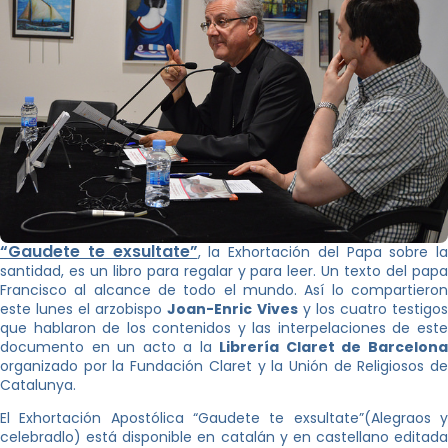
“Gaudete te exsultate”
, la Exhortación del Papa sobre la
santidad, es un libro para regalar y para leer. Un texto del papa
Francisco al alcance de todo el mundo. Así lo compartieron
este lunes el arzobispo
Joan-Enric Vives
y los cuatro testigo
que hablaron de los contenidos y las interpelaciones de este
documento en un acto a la
Librería Claret de Barcelon
organizado por la Fundación Claret y la Unión de Religiosos de
Catalunya.
El Exhortación Apostólica “Gaudete te exsultate”(Alegraos y
celebradlo) está disponible en catalán y en castellano editada