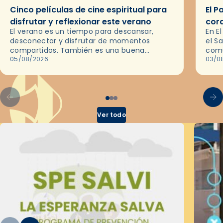
Cinco películas de cine espiritual para
El P
disfrutar y reflexionar este verano
cor
El verano es un tiempo para descansar,
En E
desconectar y disfrutar de momentos
el S
compartidos. También es una buena
comu
ocasión para dejarse llevar por una buena
05/08/2026
del 
03/0
historia y, a través del cine, reflexionar
sobre…
Ver todo