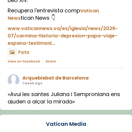
Lleó XIV.
Recupera l'entrevista comp
Vatican
tican News 👇
News
www.vaticannews.va/es/iglesia/news/2026-
07/carmina-historia-depresion-papa-viaje-
espana-testimoni...
Foto
View on Facebook
·
Share
Arquebisbat de Barcelona
1 week ago
«Avui les santes Juliana i Semproniana ens
ajuden a alçar la mirada»
Mons. Sergi Gordo, bisbe de Tortosa, ha
presidit aquest 27 de juliol la missa de Les
Vatican Media
Santes de Mataró.