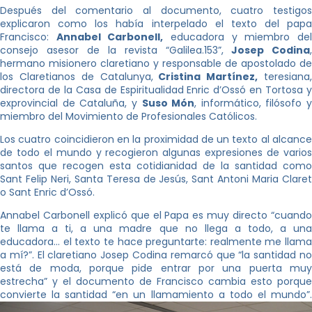
Después del comentario al documento, cuatro testigos
explicaron como los había interpelado el texto del papa
Francisco:
Annabel Carbonell,
educadora y miembro de
consejo asesor de la revista “Galilea.153”,
Josep Codina
,
hermano misionero claretiano y responsable de apostolado de
los Claretianos de Catalunya,
Cristina Martínez,
teresiana
directora de la Casa de Espiritualidad Enric d’Ossó en Tortosa y
exprovincial de Cataluña, y
Suso Món
, informático, filósofo y
miembro del Movimiento de Profesionales Católicos.
Los cuatro coincidieron en la proximidad de un texto al alcance
de todo el mundo y recogieron algunas expresiones de varios
santos que recogen esta cotidianidad de la santidad como
Sant Felip Neri, Santa Teresa de Jesús, Sant Antoni Maria Claret
o Sant Enric d’Ossó.
Annabel Carbonell explicó que el Papa es muy directo “cuando
te llama a ti, a una madre que no llega a todo, a una
educadora… el texto te hace preguntarte: realmente me llama
a mí?”. El claretiano Josep Codina remarcó que “la santidad no
está de moda, porque pide entrar por una puerta muy
estrecha” y el documento de Francisco cambia esto porque
convierte la santidad “en un llamamiento a todo el mundo”.