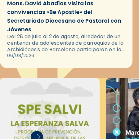
Mons. David Abadías visita las
convivencias «Be Apostle» del
Secretariado Diocesano de Pastoral con
Jóvenes
Del 28 de julio al 2 de agosto, alrededor de un
centenar de adolescentes de parroquias de la
Archidiócesis de Barcelona participaron en las
convivencias Be Apostle, organizadas por el
06/08/2026
Secretariado Diocesano…