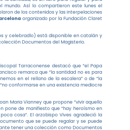
el mundo. Así lo compartieron este lunes el
blaron de los contenidos y las interpelaciones
Barcelona
organizado por la Fundación Claret
s y celebradlo) está disponible en catalán y
a colección Documentos del Magisterio.
Episcopal Tarraconense destacó que “el Papa
rancisco remarca que “la santidad no es para
nemos en el rellano de la escalera” o de “la
e “no conformarse en una existencia mediocre
oan Maria Vianney que propone “vivir aquello
bién pone de manifiesto que “hay heroísmo en
poca cosa”. El arzobispo Vives agradeció la
un documento que se puede regalar y se puede
tante tener una colección como Documentos