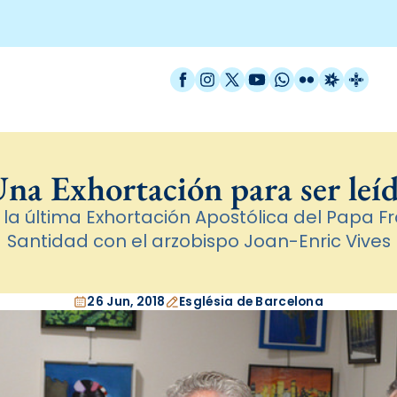
Facebook
Instagram
X / Twitter
YouTube
WhatsApp
Flickr
Radio Est
Catal
na Exhortación para ser leí
la última Exhortación Apostólica del Papa Fr
Santidad con el arzobispo Joan-Enric Vives
26 Jun, 2018
Església de Barcelona