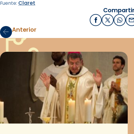
Claret
Fuente:
Compartir
Facebook
X / Twitter
What
E
Anterior