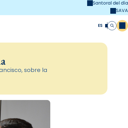
Santoral del día
SAVA
el
unya Cristiana
ES
M
Buscar
da
ancisco, sobre la