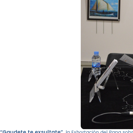
“Gaudete te exsultate”
, la Exhortación del Papa sobr