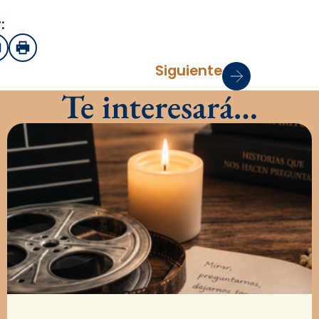
:
sApp
mail
Imprimir
Siguiente
Te interesará…