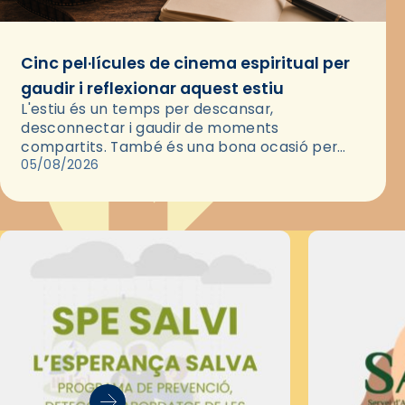
Cinc pel·lícules de cinema espiritual per
gaudir i reflexionar aquest estiu
L'estiu és un temps per descansar,
desconnectar i gaudir de moments
compartits. També és una bona ocasió per
deixar-se portar per una bona història i, a
05/08/2026
través del cinema, reflexionar sobre les…