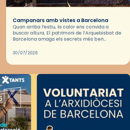
Campanars amb vistes a Barcelona
Quan arriba l’estiu, la calor ens convida a
buscar altura. El patrimoni de l’Arquebisbat de
Barcelona amaga els secrets més ben
guardats per gaudir del capvespre: els seus
campanars i les cobertes…
30/07/2026