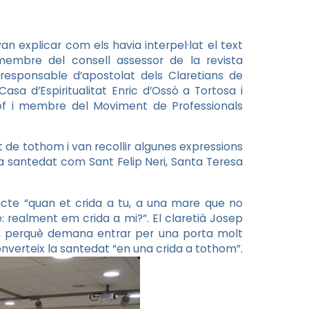
 explicar com els havia interpel·lat el text
membre del consell assessor de la revista
i responsable d’apostolat dels Claretians de
Casa d’Espiritualitat Enric d’Ossó a Tortosa i
òsof i membre del Moviment de Professionals
st de tothom i van recollir algunes expressions
la santedat com Sant Felip Neri, Santa Teresa
ecte “quan et crida a tu, a una mare que no
: realment em crida a mi?”. El claretià Josep
, perquè demana entrar per una porta molt
nverteix la santedat “en una crida a tothom”.