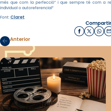
més que com la perfecció” i que sempre té com a refe
individual o autoreferencial”
Claret
Font:
Compartir
Facebook
X / Twitter
What
E
Anterior