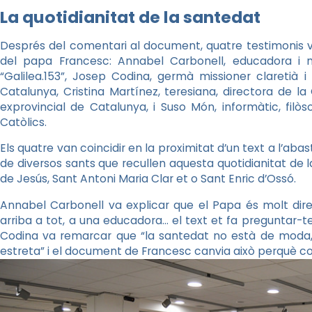
La quotidianitat de la santedat
Després del comentari al document, quatre testimonis van
del papa Francesc: Annabel Carbonell, educadora i 
“Galilea.153”, Josep Codina, germà missioner claretià 
Catalunya, Cristina Martínez, teresiana, directora de la 
exprovincial de Catalunya, i Suso Món, informàtic, fil
Catòlics.
Els quatre van coincidir en la proximitat d’un text a l’aba
de diversos sants que recullen aquesta quotidianitat de 
de Jesús, Sant Antoni Maria Clar et o Sant Enric d’Ossó.
Annabel Carbonell va explicar que el Papa és molt dir
arriba a tot, a una educadora… el text et fa preguntar-te
Codina va remarcar que “la santedat no està de moda
estreta” i el document de Francesc canvia això perquè co