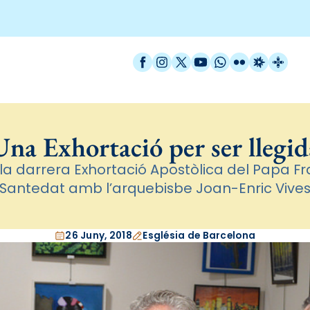
Facebook
Instagram
X / Twitter
YouTube
WhatsApp
Flickr
Radio Est
Catal
Una Exhortació per ser llegid
la darrera Exhortació Apostòlica del Papa Fr
Santedat amb l’arquebisbe Joan-Enric Vive
26 Juny, 2018
Església de Barcelona