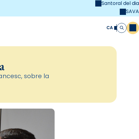
Santoral del dia
SAVA
el
unya Cristiana
CA
M
Cerca
a
ancesc, sobre la
s