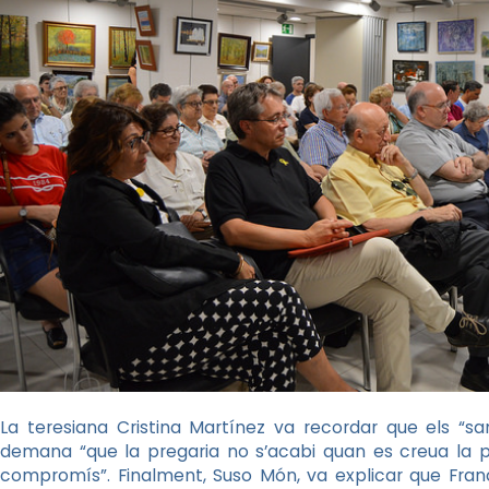
La teresiana Cristina Martínez va recordar que els “s
demana “que la pregaria no s’acabi quan es creua la po
compromís”. Finalment, Suso Món, va explicar que Fra