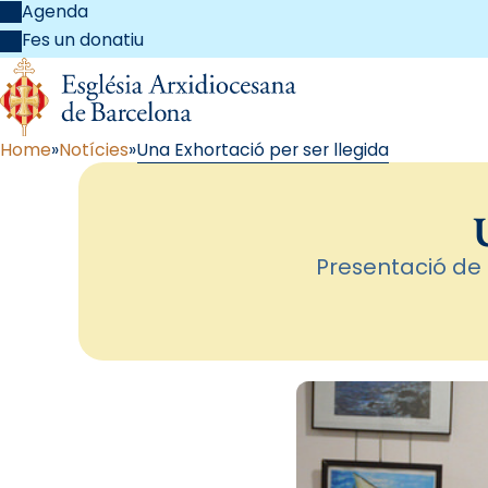
Agenda
Fes un donatiu
Home
Notícies
Una Exhortació per ser llegida
Presentació de 