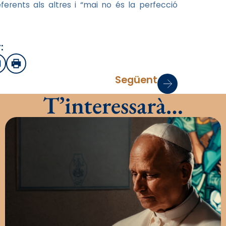
rents als altres i “mai no és la perfecció
:
sApp
mail
Imprimir
Següent
T’interessarà…