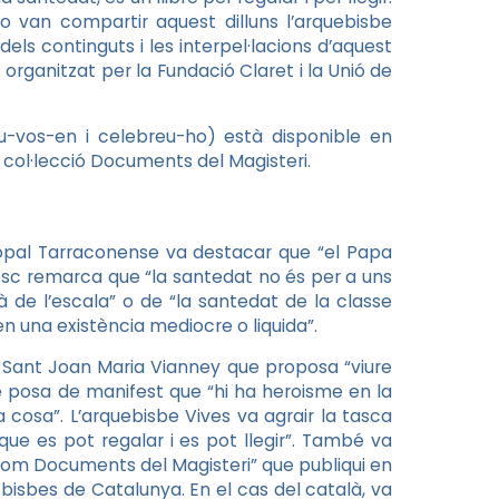
o van compartir aquest dilluns l’arquebisbe
dels continguts i les interpel·lacions d’aquest
a
organitzat per la Fundació Claret i la Unió de
eu-vos-en i celebreu-ho) està disponible en
la col·lecció Documents del Magisteri.
scopal Tarraconense va destacar que “el Papa
cesc remarca que “la santedat no és per a uns
à de l’escala” o de “la santedat de la classe
 una existència mediocre o liquida”.
 Sant Joan Maria Vianney que proposa “viure
bé posa de manifest que “hi ha heroisme en la
 cosa”. L’arquebisbe Vives va agrair la tasca
 que es pot regalar i es pot llegir”. També va
com Documents del Magisteri” que publiqui en
 bisbes de Catalunya. En el cas del català, va