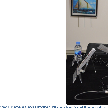
Gaudete et exsultate
“
”,
l’Exhortació del Papa
sobre l