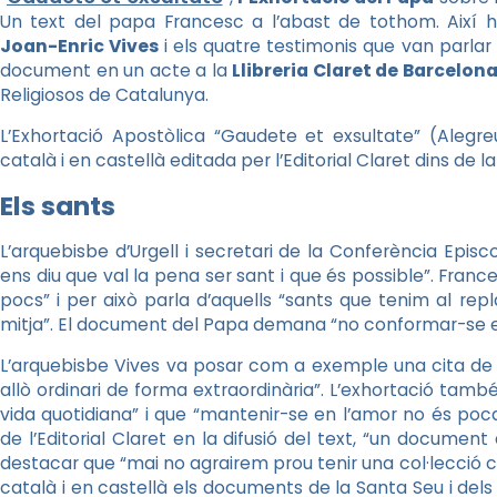
Un text del papa Francesc a l’abast de tothom. Així h
Joan-Enric Vives
i els quatre testimonis que van parlar 
document en un acte a la
Llibreria Claret de Barcelon
Religiosos de Catalunya.
L’Exhortació Apostòlica “Gaudete et exsultate” (Alegr
català i en castellà editada per l’Editorial Claret dins de 
Els sants
L’arquebisbe d’Urgell i secretari de la Conferència Epi
ens diu que val la pena ser sant i que és possible”. Fran
pocs” i per això parla d’aquells “sants que tenim al repl
mitja”. El document del Papa demana “no conformar-se en
L’arquebisbe Vives va posar com a exemple una cita de
allò ordinari de forma extraordinària”. L’exhortació tam
vida quotidiana” i que “mantenir-se en l’amor no és poca
de l’Editorial Claret en la difusió del text, “un document
destacar que “mai no agrairem prou tenir una col·lecció 
català i en castellà els documents de la Santa Seu i dels