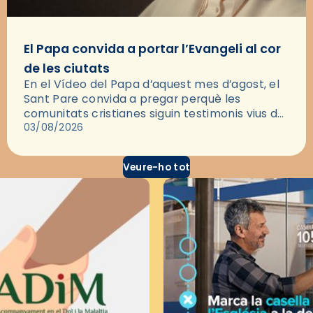
El Papa convida a portar l’Evangeli al cor
de les ciutats
En el Vídeo del Papa d’aquest mes d’agost, el
Sant Pare convida a pregar perquè les
comunitats cristianes siguin testimonis vius de
l’Evangeli enmig de les ciutats. A través d’una
03/08/2026
pregària, el…
Veure-ho tot