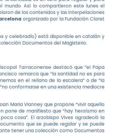
el mundo. Así lo compartieron este lunes el
blaron de los contenidos y las interpelaciones
Barcelona
organizado por la Fundación Claret
s y celebradlo) está disponible en catalán y
a colección Documentos del Magisterio.
Episcopal Tarraconense destacó que “el Papa
rancisco remarca que “la santidad no es para
nemos en el rellano de la escalera” o de “la
e “no conformarse en una existencia mediocre
oan Maria Vianney que propone “vivir aquello
bién pone de manifiesto que “hay heroísmo en
poca cosa”. El arzobispo Vives agradeció la
un documento que se puede regalar y se puede
tante tener una colección como Documentos