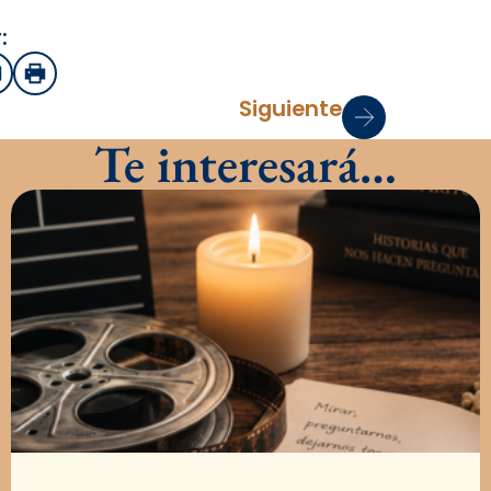
:
sApp
mail
Imprimir
Siguiente
Te interesará…