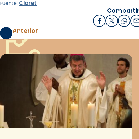
Claret
Fuente:
Compartir
Facebook
X / Twitter
What
E
Anterior