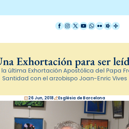
Facebook
Instagram
X / Twitter
YouTube
WhatsApp
Flickr
Radio Est
Catal
na Exhortación para ser leí
la última Exhortación Apostólica del Papa Fr
Santidad con el arzobispo Joan-Enric Vives
26 Jun, 2018
Església de Barcelona