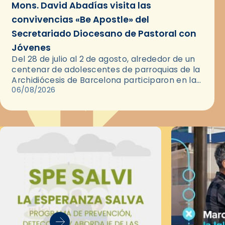
Mons. David Abadías visita las
convivencias «Be Apostle» del
Secretariado Diocesano de Pastoral con
Jóvenes
Del 28 de julio al 2 de agosto, alrededor de un
centenar de adolescentes de parroquias de la
Archidiócesis de Barcelona participaron en las
convivencias Be Apostle, organizadas por el
06/08/2026
Secretariado Diocesano…