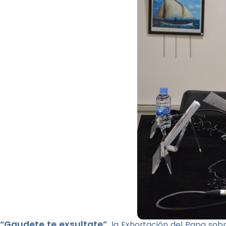
“Gaudete te exsultate”
, la Exhortación del Papa sobr