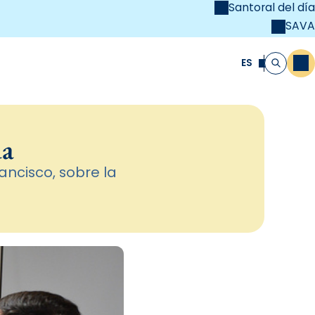
Santoral del día
SAVA
el
unya Cristiana
ES
M
Buscar
da
ancisco, sobre la