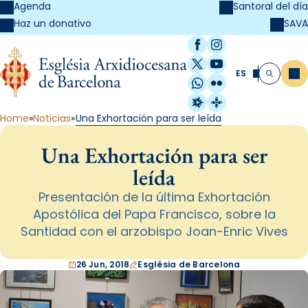
Agenda
Santoral del día
SAVA
Haz un donativo
Facebook
Instagram
X / Twitter
YouTube
ES
Me
Buscar
WhatsApp
Flickr
Radio Estel
Catalunya Cristi
Home
Noticias
Una Exhortación para ser leída
Una Exhortación para ser
leída
Presentación de la última Exhortación
Apostólica del Papa Francisco, sobre la
Santidad con el arzobispo Joan-Enric Vives
26 Jun, 2018
Església de Barcelona