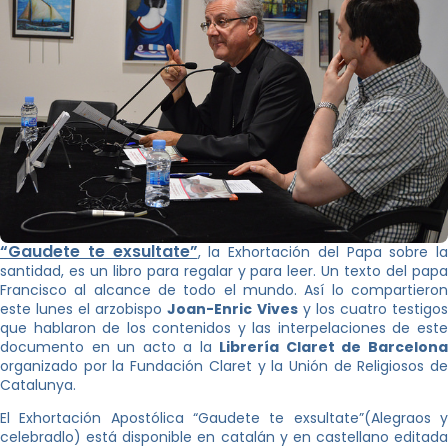
“Gaudete te exsultate”
, la Exhortación del Papa sobre la
santidad, es un libro para regalar y para leer. Un texto del papa
Francisco al alcance de todo el mundo. Así lo compartieron
este lunes el arzobispo
Joan-Enric Vives
y los cuatro testigo
que hablaron de los contenidos y las interpelaciones de este
documento en un acto a la
Librería Claret de Barcelon
organizado por la Fundación Claret y la Unión de Religiosos de
Catalunya.
El Exhortación Apostólica “Gaudete te exsultate”(Alegraos y
celebradlo) está disponible en catalán y en castellano editada