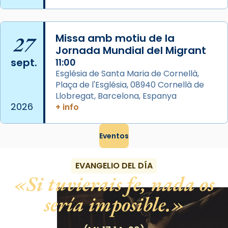
Semproniana (“relatiu a Semprònia =
eterna”) són deixebles seves. I l’any 1667, el
frare Joan Gaspar Roig, afirma en una obra
27
Missa amb motiu de la
que les santes són filles de l’antiga Iluro.
Jornada Mundial del Migrant
Mataró en reivindicarà les relíq
sept.
11:00
...
Ver más
Església de Santa Maria de Cornellà,
Foto
Plaça de l'Església, 08940 Cornellà de
Llobregat, Barcelona, Espanya
View on Facebook
·
Share
2026
+ info
Eventos
EVANGELIO DEL DÍA
Si tuvierais fe, nada os
sería imposible.