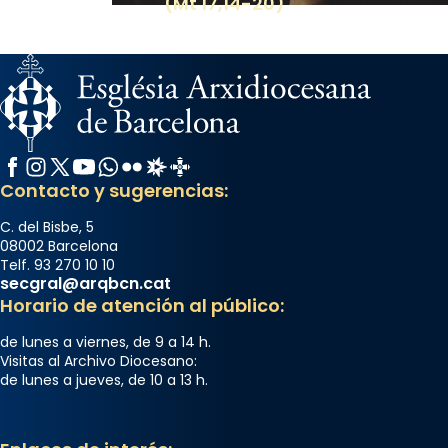
(Mt 17,14-20)
Facebook
Instagram
X / Twitter
YouTube
WhatsApp
Flickr
Radio Estel
Catalunya Cristiana
Contacto y sugerencias:
C. del Bisbe, 5
08002 Barcelona
Telf. 93 270 10 10
secgral@arqbcn.cat
Horario de atención al público:
de lunes a viernes, de 9 a 14 h.
Visitas al Archivo Diocesano:
de lunes a jueves, de 10 a 13 h.