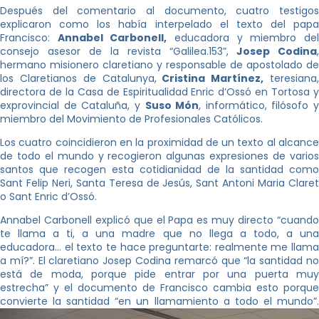
Después del comentario al documento, cuatro testigos
explicaron como los había interpelado el texto del papa
Francisco:
Annabel Carbonell,
educadora y miembro de
consejo asesor de la revista “Galilea.153”,
Josep Codina
,
hermano misionero claretiano y responsable de apostolado de
los Claretianos de Catalunya,
Cristina Martínez,
teresiana
directora de la Casa de Espiritualidad Enric d’Ossó en Tortosa y
exprovincial de Cataluña, y
Suso Món
, informático, filósofo y
miembro del Movimiento de Profesionales Católicos.
Los cuatro coincidieron en la proximidad de un texto al alcance
de todo el mundo y recogieron algunas expresiones de varios
santos que recogen esta cotidianidad de la santidad como
Sant Felip Neri, Santa Teresa de Jesús, Sant Antoni Maria Claret
o Sant Enric d’Ossó.
Annabel Carbonell explicó que el Papa es muy directo “cuando
te llama a ti, a una madre que no llega a todo, a una
educadora… el texto te hace preguntarte: realmente me llama
a mí?”. El claretiano Josep Codina remarcó que “la santidad no
está de moda, porque pide entrar por una puerta muy
estrecha” y el documento de Francisco cambia esto porque
convierte la santidad “en un llamamiento a todo el mundo”.