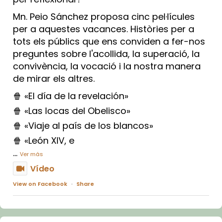
Mn. Peio Sánchez proposa cinc pel·lícules
per a aquestes vacances. Històries per a
tots els públics que ens conviden a fer-nos
preguntes sobre l'acollida, la superació, la
convivència, la vocació i la nostra manera
de mirar els altres.
🍿 «El día de la revelación»
🍿 «Las locas del Obelisco»
🍿 «Viaje al país de los blancos»
🍿 «León XIV, e
...
Ver más
Vídeo
View on Facebook
·
Share
Arquebisbat de Barcelona
1 week ago