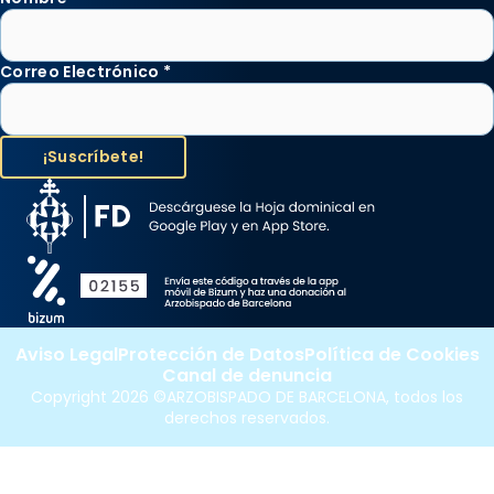
Correo Electrónico
*
Aviso Legal
Protección de Datos
Política de Cookies
Canal de denuncia
Copyright 2026 ©ARZOBISPADO DE BARCELONA, todos los
derechos reservados.