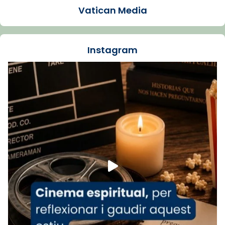
Vatican Media
La Carmina va patir depressió. Fa gairebé
dos mesos, a l'Estadi Lluís Companys, la
jove va fer arribar el seu testimoni al papa
Instagram
Lleó XIV.
Recupera l'entrevista comp
Vatican
tican News 👇
News
www.vaticannews.va/es/iglesia/news/2026-
07/carmina-historia-depresion-papa-viaje-
espana-testimoni...
Foto
View on Facebook
·
Share
Arquebisbat de Barcelona
2 weeks ago
«Avui les santes Juliana i Semproniana ens