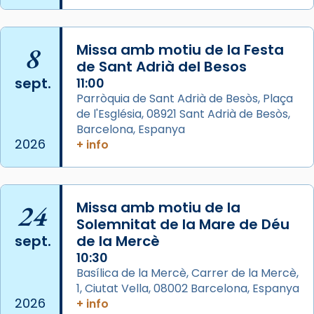
L’arquebisbe de Barcelona, el cardenal Joan
Josep Omella, ha presidit la missa i l’ha
8
Missa amb motiu de la Festa
concelebrat el bisbe auxiliar de Barcelona,
de Sant Adrià del Besos
Mons. David Abadías.
sept.
11:00
Parròquia de Sant Adrià de Besòs, Plaça
📸 Dr. G. Simón
de l'Església, 08921 Sant Adrià de Besòs,
Foto
Barcelona, Espanya
2026
+ info
View on Facebook
·
Share
Arquebisbat de Barcelona
2 weeks ago
24
Missa amb motiu de la
Memòria de les santes Juliana i
Solemnitat de la Mare de Déu
sept.
de la Mercè
Semproniana, verges i màrtirs.
10:30
Acompanyant la història de sant Cugat, a
Basílica de la Mercè, Carrer de la Mercè,
partir de l’Edat Mitjana sorgeix la tradició
1, Ciutat Vella, 08002 Barcelona, Espanya
que les santes Juliana (“relatiu a Júlia”) i
2026
+ info