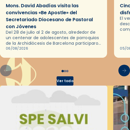
Mons. David Abadías visita las
Cinc
convivencias «Be Apostle» del
disf
El v
Secretariado Diocesano de Pastoral
desc
con Jóvenes
comp
Del 28 de julio al 2 de agosto, alrededor de
ocas
un centenar de adolescentes de parroquias
histo
de la Archidiócesis de Barcelona participaron
sobr
en las convivencias Be Apostle, organizadas
06/08/2026
05/0
por el Secretariado Diocesano…
Ver todo