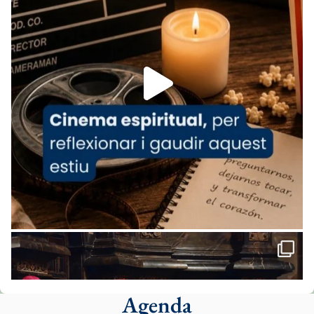
07/carmina-historia-depresion-papa-viaje-
espana-testimoni...
Foto
View on Facebook
·
Share
Arquebisbat de Barcelona
1 week ago
«Avui les santes Juliana i Semproniana ens
ajuden a alçar la mirada»
Mons. Sergi Gordo, bisbe de Tortosa, ha
presidit aquest 27 de juliol la missa de Les
Santes de Mataró.
🔗
tinyurl.com/cvu5jmbk
📸 J. Merino
Agenda
Foto