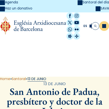
Agenda
Santoral del día
SAVA
Haz un donativo
Facebook
Instagram
X / Twitter
YouTube
ES
Me
Buscar
WhatsApp
Flickr
Radio Estel
Catalunya Cristi
Santoral
Home
Santoral
13 DE JUNIO
13 DE JUNIO
San Antonio de Padua,
presbítero y doctor de la