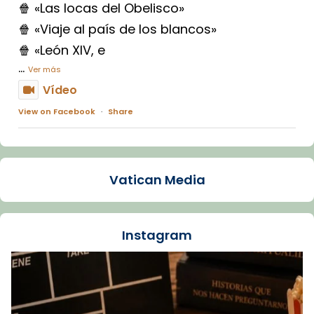
🍿 «Las locas del Obelisco»
🍿 «Viaje al país de los blancos»
🍿 «León XIV, e
...
Ver más
Vídeo
View on Facebook
·
Share
Arquebisbat de Barcelona
1 week ago
Vatican Media
La Carmina va patir depressió. Fa gairebé
dos mesos, a l'Estadi Lluís Companys, la
jove va fer arribar el seu testimoni al papa
Instagram
Lleó XIV.
Recupera l'entrevista comp
Vatican
tican News 👇
News
www.vaticannews.va/es/iglesia/news/2026-