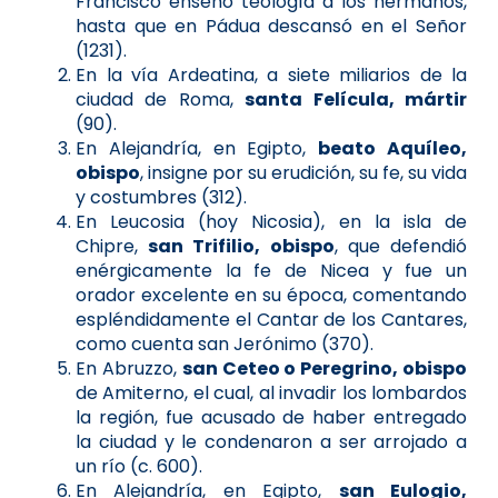
Francisco enseñó teología a los hermanos,
hasta que en Pádua descansó en el Señor
(1231).
En la vía Ardeatina, a siete miliarios de la
ciudad de Roma,
santa Felícula, mártir
(90).
En Alejandría, en Egipto,
beato Aquíleo,
obispo
, insigne por su erudición, su fe, su vida
y costumbres (312).
En Leucosia (hoy Nicosia), en la isla de
Chipre,
san Trifilio, obispo
, que defendió
enérgicamente la fe de Nicea y fue un
orador excelente en su época, comentando
espléndidamente el Cantar de los Cantares,
como cuenta san Jerónimo (370).
En Abruzzo,
san Ceteo o Peregrino, obispo
de Amiterno, el cual, al invadir los lombardos
la región, fue acusado de haber entregado
la ciudad y le condenaron a ser arrojado a
un río (c. 600).
En Alejandría, en Egipto,
san Eulogio,