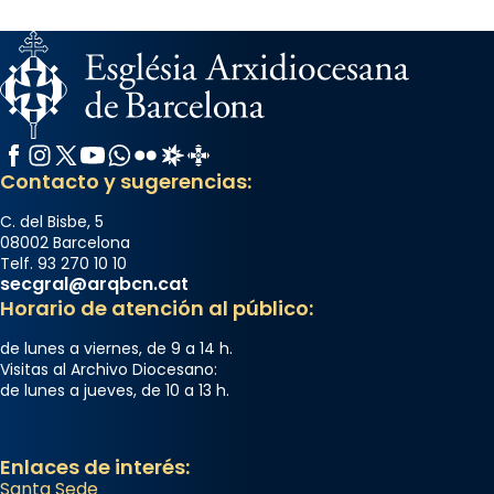
Facebook
Instagram
X / Twitter
YouTube
WhatsApp
Flickr
Radio Estel
Catalunya Cristiana
Contacto y sugerencias:
C. del Bisbe, 5
08002 Barcelona
Telf. 93 270 10 10
secgral@arqbcn.cat
Horario de atención al público:
de lunes a viernes, de 9 a 14 h.
Visitas al Archivo Diocesano:
de lunes a jueves, de 10 a 13 h.
Enlaces de interés:
Santa Sede