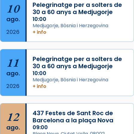
10
Pelegrinatge per a solters de
30 a 60 anys a Medjugorje
Arquebisbat de Barcelona
ago.
10:00
2 weeks ago
Medjugorje, Bòsnia i Herzegovina
2026
Memòria de les santes Juliana i
+ info
Semproniana, verges i màrtirs.
Acompanyant la història de sant Cugat, a
partir de l’Edat Mitjana sorgeix la tradició
11
Pelegrinatge per a solters de
que les santes Juliana (“relatiu a Júlia”) i
30 a 60 anys a Medjugorje
Semproniana (“relatiu a Semprònia =
ago.
10:00
eterna”) són deixebles seves. I l’any 1667, el
Medjugorje, Bòsnia i Herzegovina
2026
+ info
frare Joan Gaspar Roig, afirma en una obra
que les santes són filles de l’antiga Iluro.
Mataró en reivindicarà les relíq
...
Ver más
12
437 Festes de Sant Roc de
Foto
Barcelona a la plaça Nova
ago.
09:00
View on Facebook
·
Share
Plaça Nova, Ciutat Vella, 08002