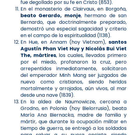
fue degollado por su fe en Cristo (853).
En el monasterio de Clairvaux, en Borgoña,
beato Gerardo, monje
, hermano de san
Bernardo, que doctrinalmente preparado,
demostró una especial sagacidad y criterio
en el campo de la espiritualidad (1138).
En Hue, en Annam (hoy Vietnam),
santos
Agustín Phan Viet Huy y Nicolás Bui Viet
The, mártires
, los cuales, llevados primero
por el miedo, profanaron la cruz, pero
arrepentidos inmediatamente, solicitaron
del emperador Minh Mang ser juzgados de
nuevo como cristianos, siendo heridos
mortalmente y arrojados, aún vivos, al mar
desde una nave (1839).
En la aldea de Naumowicze, cercana a
Grodno, en Polonia (hoy Bielorrusia), beata
María Ana Biernacka, madre de familia y
mártir, que durante la ocupación militar en
tiempo de guerra, se entregó a los soldados
para salvar a su nuera encinta, siendo