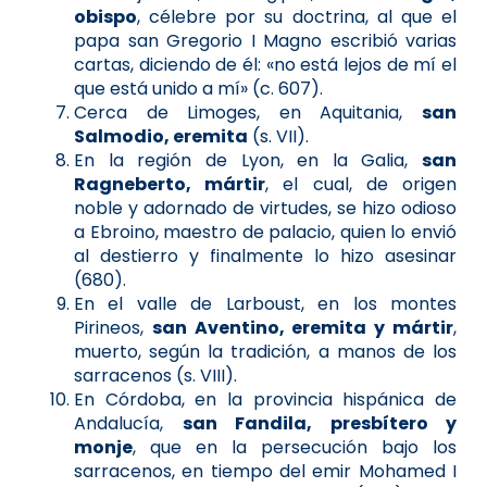
obispo
, célebre por su doctrina, al que el
papa san Gregorio I Magno escribió varias
cartas, diciendo de él: «no está lejos de mí el
que está unido a mí» (c. 607).
Cerca de Limoges, en Aquitania,
san
Salmodio, eremita
(s. VII).
En la región de Lyon, en la Galia,
san
Ragneberto, mártir
, el cual, de origen
noble y adornado de virtudes, se hizo odioso
a Ebroino, maestro de palacio, quien lo envió
al destierro y finalmente lo hizo asesinar
(680).
En el valle de Larboust, en los montes
Pirineos,
san Aventino, eremita y mártir
,
muerto, según la tradición, a manos de los
sarracenos (s. VIII).
En Córdoba, en la provincia hispánica de
Andalucía,
san Fandila, presbítero y
monje
, que en la persecución bajo los
sarracenos, en tiempo del emir Mohamed I