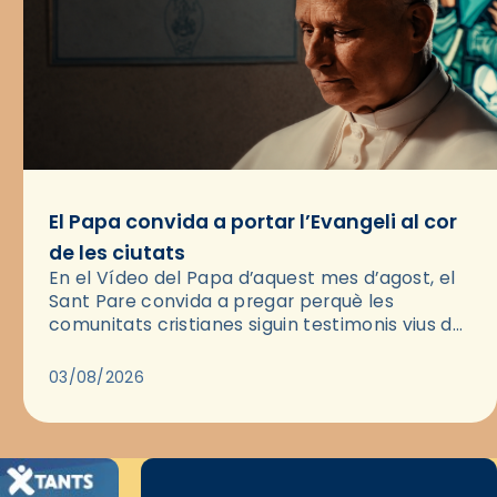
El Papa convida a portar l’Evangeli al cor
de les ciutats
En el Vídeo del Papa d’aquest mes d’agost, el
Sant Pare convida a pregar perquè les
comunitats cristianes siguin testimonis vius de
l’Evangeli enmig de les ciutats. A través d’una
pregària, el…
03/08/2026