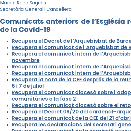
Màrion Roca Sagués
Secretària General i Cancellera
Comunicats anteriors de l’Església
de la Covid-19
Recupera el Decret de l’Arquebisbat de Barc
Recupera el comunicat de l’Arquebisbat de 
Recupera el comunicat intern de l’Arquebisb
novembre
Recupera el comunicat intern de l’Arquebisb
Recupera el comunicat intern de l’Arquebisba
Recupera la nota de la CEE després de la reu
6 i 7 de juliol
Recupera el comunicat diocesà sobre l’adap
comunitàries a la fase 2
Recupera el comunicat diocesà sobre el retor
Recupera el Decret 09/20 del cardenal-arqu
Recupera el comunicat de la CEE del 21 d’abri
Recupera les declaracions del secretari genera
Recupera el comunicat de la comissió executiv