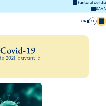
Santoral del dia
SAVA
el
unya Cristiana
CA
M
Cerca
 Covid-19
de 2021, davant la