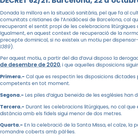
DECRET 62/21. Barcelona, 22 d’octubr
Donada la millora en la situació sanitària, pel que fa al cult
comunitats cristianes de l’Arxidiòcesi de Barcelona, cal qu
recuperant el sentit propi de les celebracions litúrgique
Igualment, en aquest context de recuperació de la normalit
precepte dominical, si no existeix un motiu per dispensar-
1389
).
Per aquest motiu, a partir del dia d’avui disposo la deroga
de desembre de 2020
, i que aquelles disposicions sigu
Primera.-
Cal que es respectin les disposicions dictades pe
competents en tot moment.
Segona.-
Les piles d’aigua beneïda de les esglésies han 
Tercera.-
Durant les celebracions litúrgiques, no cal que 
distància amb els fidels sigui menor de dos metres.
Quarta.-
En la celebració de la Santa Missa, el calze, la 
romandre coberts amb pàl·lies.