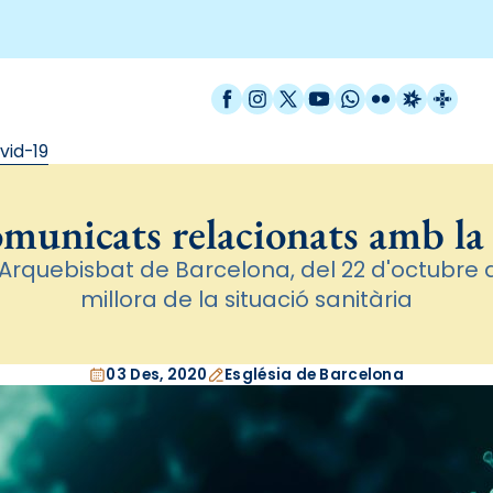
Facebook
Instagram
X / Twitter
YouTube
WhatsApp
Flickr
Radio Est
Catal
vid-19
omunicats relacionats amb la
'Arquebisbat de Barcelona, del 22 d'octubre 
millora de la situació sanitària
03 Des, 2020
Església de Barcelona