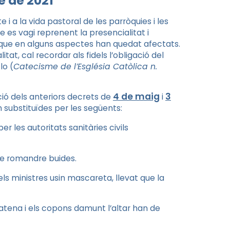
e de 2021
e i a la vida pastoral de les parròquies i les
e es vagi reprenent la presencialitat i
s que en alguns aspectes han quedat afectats.
at, cal recordar als fidels l’obligació del
lo (
Catecisme de l’Església Catòlica n.
4 de maig
3
ció dels anteriors decrets de
i
in substituïdes per les següents:
r les autoritats sanitàries civils
de romandre buides.
els ministres usin mascareta, llevat que la
patena i els copons damunt l’altar han de