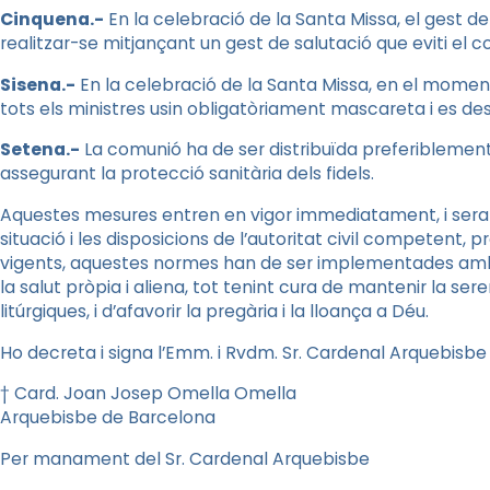
Cinquena.-
En la celebració de la Santa Missa, el gest d
realitzar-se mitjançant un gest de salutació que eviti el co
Sisena.-
En la celebració de la Santa Missa, en el moment 
tots els ministres usin obligatòriament mascareta i es des
Setena.-
La comunió ha de ser distribuïda preferiblement a
assegurant la protecció sanitària dels fidels.
Aquestes mesures entren en vigor immediatament, i seran 
situació i les disposicions de l’autoritat civil competent,
vigents, aquestes normes han de ser implementades amb p
la salut pròpia i aliena, tot tenint cura de mantenir la sere
litúrgiques, i d’afavorir la pregària i la lloança a Déu.
Ho decreta i signa l’Emm. i Rvdm. Sr. Cardenal Arquebisbe
† Card. Joan Josep Omella Omella
Arquebisbe de Barcelona
Per manament del Sr. Cardenal Arquebisbe