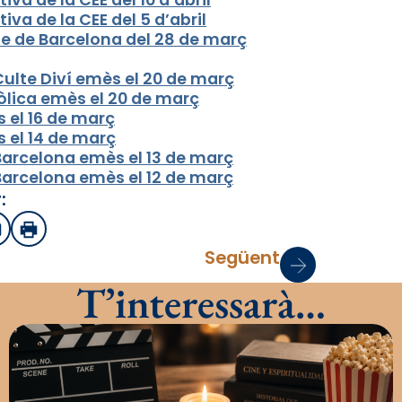
va de la CEE del 5 d’abril
be de Barcelona del 28 de març
Culte Diví emès el 20 de març
òlica emès el 20 de març
 el 16 de març
 el 14 de març
Barcelona emès el 13 de març
Barcelona emès el 12 de març
:
sApp
mail
Imprimir
Següent
T’interessarà…