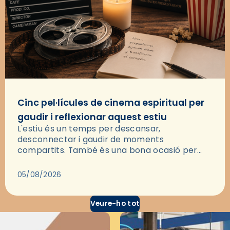
Cinc pel·lícules de cinema espiritual per
gaudir i reflexionar aquest estiu
L'estiu és un temps per descansar,
desconnectar i gaudir de moments
compartits. També és una bona ocasió per
deixar-se portar per una bona història i, a
través del cinema, reflexionar sobre les…
05/08/2026
Veure-ho tot