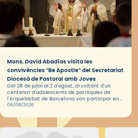
Mons. David Abadías visita les
convivències “Be Apostle” del Secretariat
Diocesà de Pastoral amb Joves
Del 28 de juliol al 2 d'agost, al voltant d'un
centenar d'adolescents de parròquies de
l'Arquebisbat de Barcelona van participar en
les convivències Be Apostle, organitzades pel
06/08/2026
Secretariat Diocesà de Pastoral amb…