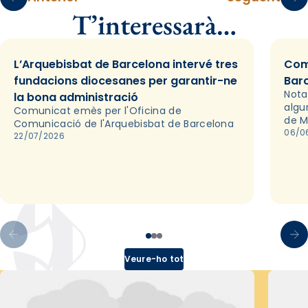
T’interessarà…
L’Arquebisbat de Barcelona intervé tres
Com
fundacions diocesanes per garantir-ne
Bar
Nota
la bona administració
algu
Comunicat emès per l'Oficina de
de M
Comunicació de l'Arquebisbat de Barcelona
06/0
22/07/2026
Veure-ho tot