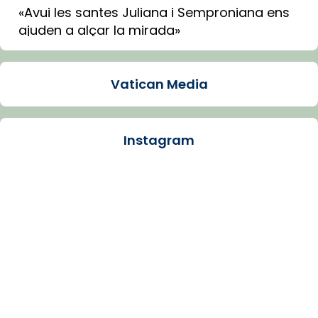
«Avui les santes Juliana i Semproniana ens
ajuden a alçar la mirada»
Mons. Sergi Gordo, bisbe de Tortosa, ha
presidit aquest 27 de juliol la missa de Les
Vatican Media
Santes de Mataró.
🔗
tinyurl.com/cvu5jmbk
📸 J. Merino
Instagram
Photo
View on Facebook
·
Share
Arquebisbat de Barcelona
is at Catedral
de Barcelona.
1 week ago
Aquest dilluns, 27 de juliol, ha tingut lloc la
missa d’acció de gràcies en agraïment al
comitè organitzador de la visita apostòlica