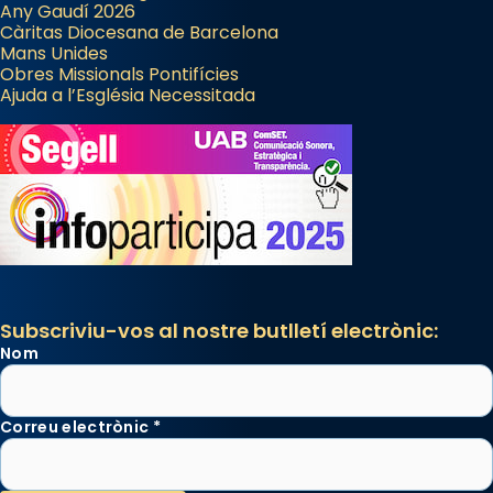
Any Gaudí 2026
Càritas Diocesana de Barcelona
Mans Unides
Obres Missionals Pontifícies
Ajuda a l’Església Necessitada
Subscriviu-vos al nostre butlletí electrònic:
Nom
Correu electrònic
*