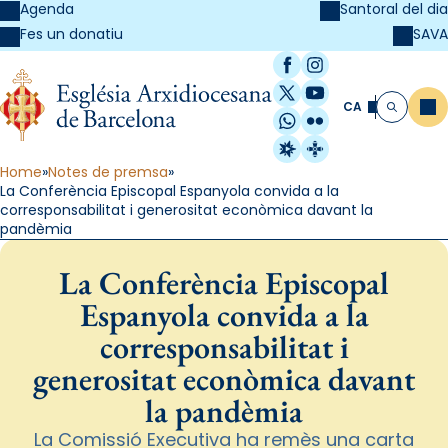
Agenda
Santoral del dia
SAVA
Fes un donatiu
Facebook
Instagram
X / Twitter
YouTube
CA
Me
Cerca
WhatsApp
Flickr
Radio Estel
Catalunya Cristi
Home
Notes de premsa
La Conferència Episcopal Espanyola convida a la
corresponsabilitat i generositat econòmica davant la
pandèmia
La Conferència Episcopal
Espanyola convida a la
corresponsabilitat i
generositat econòmica davant
la pandèmia
La Comissió Executiva ha remès una carta