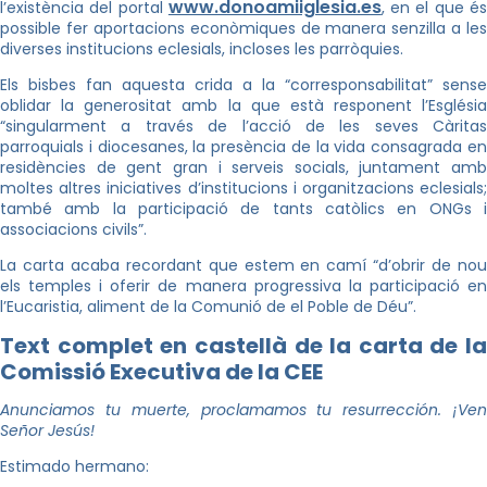
www.donoamiiglesia.es
l’existència del portal
, en el que é
possible fer aportacions econòmiques de manera senzilla a les
diverses institucions eclesials, incloses les parròquies.
Els bisbes fan aquesta crida a la “corresponsabilitat” sense
oblidar la generositat amb la que està responent l’Església
“singularment a través de l’acció de les seves Càritas
parroquials i diocesanes, la presència de la vida consagrada en
residències de gent gran i serveis socials, juntament amb
moltes altres iniciatives d’institucions i organitzacions eclesials;
també amb la participació de tants catòlics en ONGs i
associacions civils”.
La carta acaba recordant que estem en camí “d’obrir de nou
els temples i oferir de manera progressiva la participació en
l’Eucaristia, aliment de la Comunió de el Poble de Déu”.
Text complet en castellà de la carta de la
Comissió Executiva de la CEE
Anunciamos tu muerte, proclamamos tu resurrección. ¡Ven
Señor Jesús!
Estimado hermano: