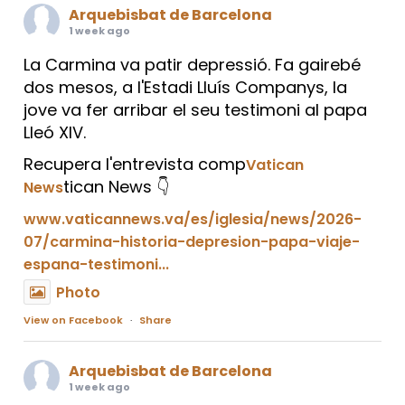
Arquebisbat de Barcelona
1 week ago
La Carmina va patir depressió. Fa gairebé
dos mesos, a l'Estadi Lluís Companys, la
jove va fer arribar el seu testimoni al papa
Lleó XIV.
Recupera l'entrevista comp
Vatican
tican News 👇
News
www.vaticannews.va/es/iglesia/news/2026-
07/carmina-historia-depresion-papa-viaje-
espana-testimoni...
Photo
View on Facebook
·
Share
Arquebisbat de Barcelona
1 week ago