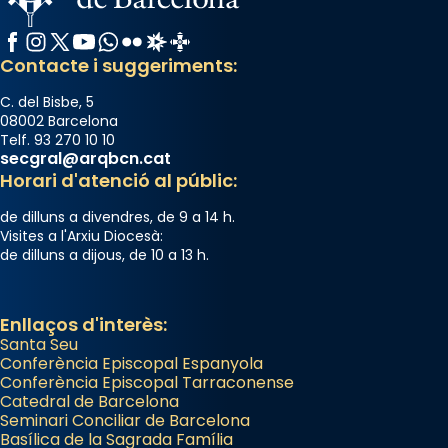
Facebook
Instagram
X / Twitter
YouTube
WhatsApp
Flickr
Radio Estel
Catalunya Cristiana
Contacte i suggeriments:
C. del Bisbe, 5
08002 Barcelona
Telf. 93 270 10 10
secgral@arqbcn.cat
Horari d'atenció al públic:
de dilluns a divendres, de 9 a 14 h.
Visites a l'Arxiu Diocesà:
de dilluns a dijous, de 10 a 13 h.
Enllaços d'interès:
Santa Seu
Conferència Episcopal Espanyola
Conferència Episcopal Tarraconense
Catedral de Barcelona
Seminari Conciliar de Barcelona
Basílica de la Sagrada Família