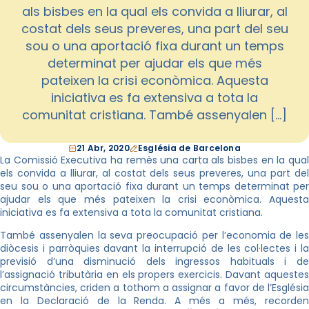
als bisbes en la qual els convida a lliurar, al
costat dels seus preveres, una part del seu
sou o una aportació fixa durant un temps
determinat per ajudar els que més
pateixen la crisi econòmica. Aquesta
iniciativa es fa extensiva a tota la
comunitat cristiana. També assenyalen […]
21 Abr, 2020
Església de Barcelona
La Comissió Executiva ha remès una carta als bisbes en la qual
els convida a lliurar, al costat dels seus preveres, una part del
seu sou o una aportació fixa durant un temps determinat per
ajudar els que més pateixen la crisi econòmica. Aquesta
iniciativa es fa extensiva a tota la comunitat cristiana.
També assenyalen la seva preocupació per l’economia de les
diòcesis i parròquies davant la interrupció de les col·lectes i la
previsió d’una disminució dels ingressos habituals i de
l’assignació tributària en els propers exercicis. Davant aquestes
circumstàncies, criden a tothom a assignar a favor de l’Església
en la Declaració de la Renda. A més a més, recorden