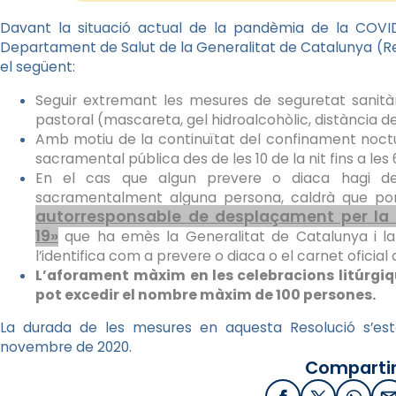
Davant la situació actual de la pandèmia de la COVID
Departament de Salut de la Generalitat de Catalunya (Re
el següent:
Seguir extremant les mesures de seguretat sanità
pastoral (mascareta, gel hidroalcohòlic, distància de
Amb motiu de la continuïtat del confinament noctu
sacramental pública des de les 10 de la nit fins a les 
En el cas que algun prevere o diaca hagi de 
sacramentalment alguna persona, caldrà que p
autorresponsable de desplaçament per la c
19»
que ha emès la Generalitat de Catalunya i l
l’identifica com a prevere o diaca o el carnet oficia
L’aforament
màxim en les celebracions litúrgiq
pot excedir el nombre màxim de 100 persones.
La durada de les mesures en aquesta Resolució s’esta
novembre de 2020.
Compartir