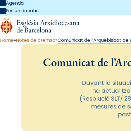
Agenda
Fes un donatiu
Home
Notes de premsa
Comunicat de l’Arquebisbat de B
Comunicat de l’Arq
Davant la situac
ha actualitz
(Resolució SLT/ 2
mesures de se
past