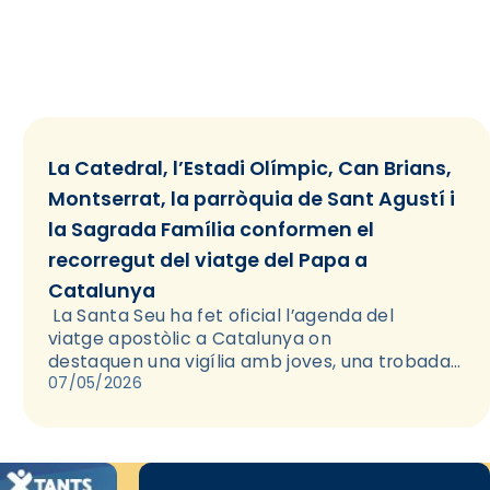
La Catedral, l’Estadi Olímpic, Can Brians,
Montserrat, la parròquia de Sant Agustí i
la Sagrada Família conformen el
recorregut del viatge del Papa a
Catalunya
La Santa Seu ha fet oficial l’agenda del
viatge apostòlic a Catalunya on
destaquen una vigília amb joves, una trobada
amb entitats que atenen la pobresa i la
07/05/2026
inauguració de la torre de Jesucrist de la
Sagrada…