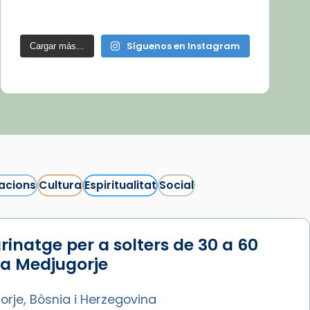
Síguenos en Instagram
Cargar más...
acions
Cultura
Espiritualitat
Social
rinatge per a solters de 30 a 60
 a Medjugorje
rje, Bòsnia i Herzegovina