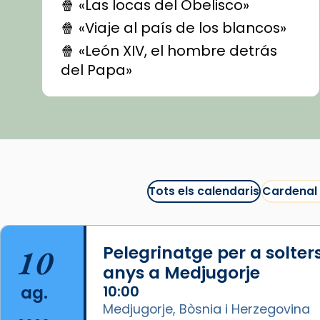
🍿 «Las locas del Obelisco»
🍿 «Viaje al país de los blancos»
🍿 «León XIV, el hombre detrás
del Papa»
🍿 «Las ovejas detectives»
▶️ Descobreix les seves
recomanacions i prepara una
bona sessió de cinema aquest
est
itual
#CinemaEspiritual
Tots els calendaris
Cardenal
@cinemaspiritcat
Imatge: Generada amb IA
(OpenAI)
10
Pelegrinatge per a solter
Video
anys a Medjugorje
ag.
10:00
View on Facebook
·
Share
Medjugorje, Bòsnia i Herzegovina