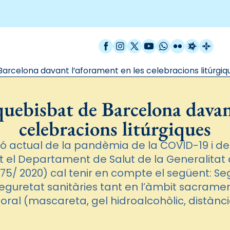
Facebook
Instagram
X / Twitter
YouTube
WhatsApp
Flickr
Radio Est
Catal
arcelona davant l’aforament en les celebracions litúrgiq
uebisbat de Barcelona davant
celebracions litúrgiques
ió actual de la pandèmia de la COVID-19 i d
at el Departament de Salut de la Generalitat
875/ 2020) cal tenir en compte el següent: Se
guretat sanitàries tant en l’àmbit sacrame
oral (mascareta, gel hidroalcohòlic, distànci