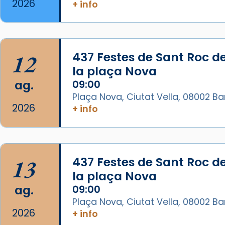
2026
+ info
Arquebisbat de Barcelona
2 weeks ago
La Carmina va patir depressió.
Fa gairebé dos mesos, a l'Estadi
12
437 Festes de Sant Roc d
Lluís Companys, la jove va fer
la plaça Nova
arribar el seu testimoni al papa
ag.
09:00
Lleó XIV.
Plaça Nova, Ciutat Vella, 08002 B
Recupera l'entrevista
2026
+ info
comp
tican News 👇
Vatican News
www.vaticannews.va/es/iglesia/news
07/carmina-historia-depresion-
13
437 Festes de Sant Roc d
papa-viaje-espana-testimoni...
la plaça Nova
Photo
ag.
09:00
View on Facebook
·
Share
Plaça Nova, Ciutat Vella, 08002 B
2026
+ info