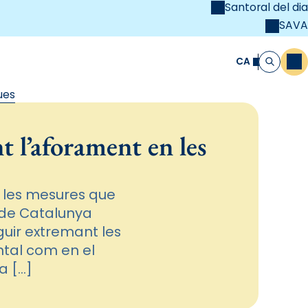
Santoral del dia
SAVA
el
unya Cristiana
CA
M
Cerca
ues
 l’aforament en les
e les mesures que
 de Catalunya
guir extremant les
ntal com en el
a […]