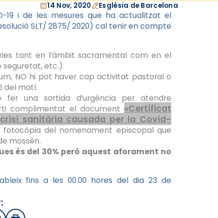
14 Nov, 2020
Església de Barcelona
-19 i de les mesures que ha actualitzat el
solució SLT/ 2875/ 2020) cal tenir en compte
ries tant en l’àmbit sacramental com en el
 seguretat, etc.).
rn, NO hi pot haver cap activitat pastoral o
6 del matí.
fer una sortida d’urgència per atendre
«Certificat
orti complimentat el document
risi sanitària causada per la Covid-
a fotocòpia del nomenament episcopal que
l de mossèn.
ues és del
30% però aquest aforament no
bleix fins a les 00.00 hores del dia 23 de
: