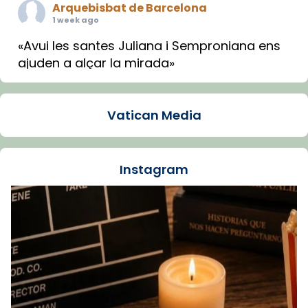
Arquebisbat de Barcelona
1 week ago
«Avui les santes Juliana i Semproniana ens
ajuden a alçar la mirada»
Mons. Sergi Gordo, bisbe de Tortosa, ha
presidit aquest 27 de juliol la missa de Les
Vatican Media
Santes de Mataró.
🔗
tinyurl.com/cvu5jmbk
📸 J. Merino
Instagram
Foto
View on Facebook
·
Share
Arquebisbat de Barcelona
is at Catedral
de Barcelona.
1 week ago
Aquest dilluns, 27 de juliol, ha tingut lloc la