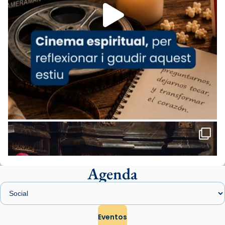
missa d’acció de gràcies en agraïment al
comitè organitzador de la visita apostòlica
del Sant Pare Lleó XIV a Barcelona, i als
col·laboradors, a la Catedral de Barcelona.
L’arquebisbe de Barcelona, el cardenal Joan
Josep Omella, ha presidit la missa i l’ha
concelebrat el bisbe auxiliar de Barcelona,
Mons. David Abadías.
📸 Dr. G. Simón
Foto
View on Facebook
·
Share
Agenda
Arquebisbat de Barcelona
1 week ago
Memòria de les santes Juliana i
Semproniana, verges i màrtirs.
Eventos