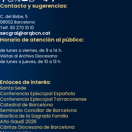
Contacto y sugerencias:
Segons el llibre dels Fets (12,2) fou el primer
apòstol màrtir, decapitat a Jerusalem per
C. del Bisbe, 5
Herodes Agripa (vers l'any 44).
08002 Barcelona
Telf. 93 270 10 10
Patró de Galícia, després de les invasions
secgral@arqbcn.cat
Horario de atención al público:
musulmanes fou venerat com a patró dels
Regnes castellans i més tard de tota
de lunes a viernes, de 9 a 14 h.
Espanya.
Visitas al Archivo Diocesano:
de lunes a jueves, de 10 a 13 h.
El seu sepulcre a Compostela fou un g
...
Ver más
Enlaces de interés:
Foto
Santa Sede
View on Facebook
·
Share
Conferencia Episcopal Española
Conferencia Episcopal Tarraconense
Catedral de Barcelona
Seminario Conciliar de Barcelona
Basílica de la Sagrada Familia
Año Gaudí 2026
Cáritas Diocesana de Barcelona