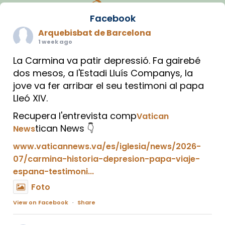
Facebook
Arquebisbat de Barcelona
1 week ago
La Carmina va patir depressió. Fa gairebé
dos mesos, a l'Estadi Lluís Companys, la
jove va fer arribar el seu testimoni al papa
Lleó XIV.
Recupera l'entrevista comp
Vatican
tican News 👇
News
www.vaticannews.va/es/iglesia/news/2026-
07/carmina-historia-depresion-papa-viaje-
espana-testimoni...
Foto
View on Facebook
·
Share