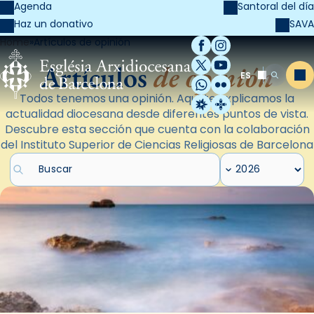
Agenda
Santoral del día
SAVA
Haz un donativo
Home
Artículos de opinión
Facebook
Instagram
X / Twitter
YouTube
Artículos
de opinión
ES
Me
Buscar
WhatsApp
Flickr
Todos tenemos una opinión. Aquí te explicamos la
Radio Estel
Catalunya Cristi
actualidad diocesana desde diferentes puntos de vista.
Descubre esta sección que cuenta con la colaboración
del Instituto Superior de Ciencias Religiosas de Barcelona
Buscar artículos
Filtrar por año