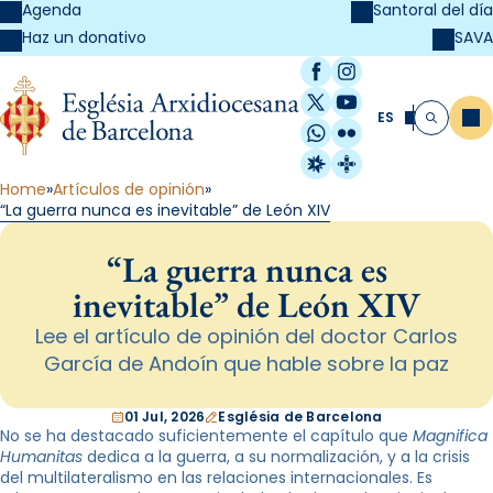
Agenda
Santoral del día
SAVA
Haz un donativo
Facebook
Instagram
X / Twitter
YouTube
ES
Me
Buscar
WhatsApp
Flickr
Radio Estel
Catalunya Cristi
Home
Artículos de opinión
“La guerra nunca es inevitable” de León XIV
“La guerra nunca es
inevitable” de León XIV
Lee el artículo de opinión del doctor Carlos
García de Andoín que hable sobre la paz
01 Jul, 2026
Església de Barcelona
No se ha destacado suficientemente el capítulo que
Magnifica
Humanitas
dedica a la guerra, a su normalización, y a la crisis
del multilateralismo en las relaciones internacionales. Es