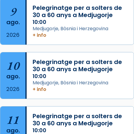
Arquebisbat de Barcelona
is at Catedral
9
Pelegrinatge per a solters de
de Barcelona.
30 a 60 anys a Medjugorje
2 weeks ago
ago.
10:00
Aquest dilluns, 27 de juliol, ha tingut lloc la
Medjugorje, Bòsnia i Herzegovina
missa d’acció de gràcies en agraïment al
2026
+ info
comitè organitzador de la visita apostòlica
del Sant Pare Lleó XIV a Barcelona, i als
col·laboradors, a la Catedral de Barcelona.
10
Pelegrinatge per a solters de
L’arquebisbe de Barcelona, el cardenal Joan
30 a 60 anys a Medjugorje
Josep Omella, ha presidit la missa i l’ha
ago.
10:00
concelebrat el bisbe auxiliar de Barcelona,
Medjugorje, Bòsnia i Herzegovina
Mons. David Abadías.
2026
+ info
📸 Dr. G. Simón
Foto
11
Pelegrinatge per a solters de
View on Facebook
·
Share
30 a 60 anys a Medjugorje
ago.
10:00
Arquebisbat de Barcelona