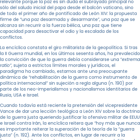
relevante porque la paz es sin duda el subrayado principal no
sólo del saludo inicial del papa desde el balcón vaticano, sino
de todo el primer año de pontificado de León XIV: la propuesta
firme de “una paz desarmada y desarmante”, una paz que se
alcanza sin recurrir a la fuerza bélica, una paz que tiene
capacidad para desactivar el odio y la escalada de los
conflictos.
La encíclica constata el giro militarista de la geopolítica. Si tras
la II Guerra mundial, en los últimos sesenta años, ha prevalecido
la convicción de que la guerra debía considerarse una “
extrema
ratio”
, sujeta a estrictos límites morales y jurídicos, el
paradigma ha cambiado, estamos ante una preocupante
dinámica de “rehabilitación de la guerra como instrumento de
política internacional” sin sujeción a regla alguna (n. 190) por
parte de los neo-imperialismos y nacionalismos identitarios de
Rusia, USA e Israel.
Cuando todavía está reciente la pretensión del vicepresidente
Vance de dar una lección teológica a León XIV sobre la doctrina
de la guerra justa queriendo justificar la ofensiva militar de EEUU
e Israel contra Irán, la encíclica reitera que “hoy más que nunca
es importante reiterar la superación de la teoría de la “guerra
justa” (n. 192). Ante los conflictos, en lugar de recurrir a la