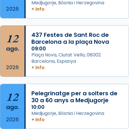
Medjugorje, Bòsnia i Herzegovina
2 weeks ago
2026
+ info
Memòria de les santes Juliana i
Semproniana, verges i màrtirs.
Acompanyant la història de sant Cugat, a
12
437 Festes de Sant Roc de
partir de l’Edat Mitjana sorgeix la tradició
Barcelona a la plaça Nova
que les santes Juliana (“relatiu a Júlia”) i
ago.
09:00
Semproniana (“relatiu a Semprònia =
Plaça Nova, Ciutat Vella, 08002
eterna”) són deixebles seves. I l’any 1667, el
Barcelona, Espanya
2026
frare Joan Gaspar Roig, afirma en una obra
+ info
que les santes són filles de l’antiga Iluro.
Mataró en reivindicarà les relíq
...
Ver más
12
Pelegrinatge per a solters de
Foto
30 a 60 anys a Medjugorje
ago.
10:00
View on Facebook
·
Share
Medjugorje, Bòsnia i Herzegovina
2026
+ info