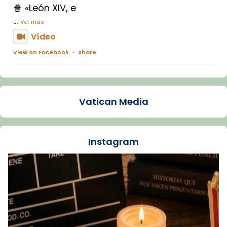
🍿 «León XIV, e
...
Ver más
Vídeo
View on Facebook
·
Share
Arquebisbat de Barcelona
1 week ago
Vatican Media
La Carmina va patir depressió. Fa gairebé
dos mesos, a l'Estadi Lluís Companys, la
jove va fer arribar el seu testimoni al papa
Instagram
Lleó XIV.
Recupera l'entrevista comp
Vatican
tican News 👇
News
www.vaticannews.va/es/iglesia/news/2026-
07/carmina-historia-depresion-papa-viaje-
espana-testimoni...