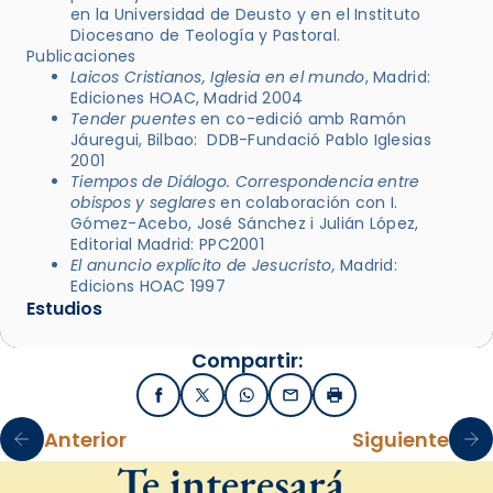
en la Universidad de Deusto y en el Instituto
Diocesano de Teología y Pastoral.
Publicaciones
Laicos Cristianos, Iglesia en el mundo
, Madrid:
Ediciones HOAC, Madrid 2004
Tender puentes
en co-edició amb Ramón
Jáuregui, Bilbao: DDB-Fundació Pablo Iglesias
2001
Tiempos de Diálogo. Correspondencia entre
obispos y seglares
en colaboración con I.
Gómez-Acebo, José Sánchez i Julián López,
Editorial Madrid: PPC2001
El anuncio explícito de Jesucristo,
Madrid:
Edicions HOAC 1997
Estudios
Compartir:
Facebook
X / Twitter
WhatsApp
Email
Imprimir
Anterior
Siguiente
Te interesará…