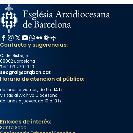
Facebook
Instagram
X / Twitter
YouTube
WhatsApp
Flickr
Radio Estel
Catalunya Cristiana
Contacto y sugerencias:
C. del Bisbe, 5
08002 Barcelona
Telf. 93 270 10 10
secgral@arqbcn.cat
Horario de atención al público:
de lunes a viernes, de 9 a 14 h.
Visitas al Archivo Diocesano:
de lunes a jueves, de 10 a 13 h.
Enlaces de interés:
Santa Sede