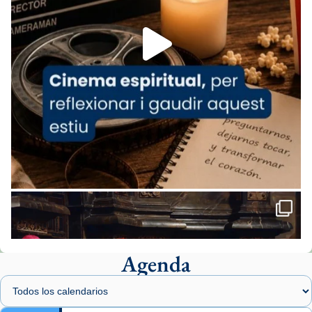
Foto
View on Facebook
·
Share
Arquebisbat de Barcelona
2 weeks ago
«Avui les santes Juliana i Semproniana ens
ajuden a alçar la mirada»
Mons. Sergi Gordo, bisbe de Tortosa, ha
presidit aquest 27 de juliol la missa de Les
Santes de Mataró.
🔗
tinyurl.com/cvu5jmbk
📸 J. Merino
Agenda
Foto
View on Facebook
·
Share