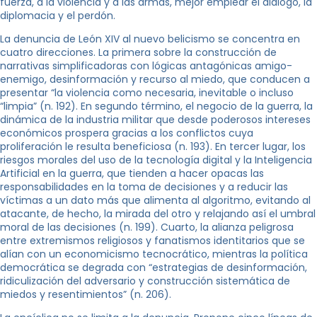
fuerza, a la violencia y a las armas, mejor emplear el diálogo, la
diplomacia y el perdón.
La denuncia de León XIV al nuevo belicismo se concentra en
cuatro direcciones. La primera sobre la construcción de
narrativas simplificadoras con lógicas antagónicas amigo-
enemigo, desinformación y recurso al miedo, que conducen a
presentar “la violencia como necesaria, inevitable o incluso
“limpia” (n. 192). En segundo término, el negocio de la guerra, la
dinámica de la industria militar que desde poderosos intereses
económicos prospera gracias a los conflictos cuya
proliferación le resulta beneficiosa (n. 193). En tercer lugar, los
riesgos morales del uso de la tecnología digital y la Inteligencia
Artificial en la guerra, que tienden a hacer opacas las
responsabilidades en la toma de decisiones y a reducir las
víctimas a un dato más que alimenta al algoritmo, evitando al
atacante, de hecho, la mirada del otro y relajando así el umbral
moral de las decisiones (n. 199). Cuarto, la alianza peligrosa
entre extremismos religiosos y fanatismos identitarios que se
alían con un economicismo tecnocrático, mientras la política
democrática se degrada con “estrategias de desinformación,
ridiculización del adversario y construcción sistemática de
miedos y resentimientos” (n. 206).