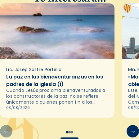
Lic. Josep Sastre Portella
Mn. 
La paz en las bienaventuranzas en los
«Ma
padres de la Iglesia (I)
abie
Cuando Jesús proclama bienaventurados a
Este
los constructores de la paz, no se refiere
del 
únicamente a quienes ponen fin a los
Carm
conflictos. Los Padres de la Iglesia nos
03/08/2026
abie
06/0
recuerdan que la paz auténtica…