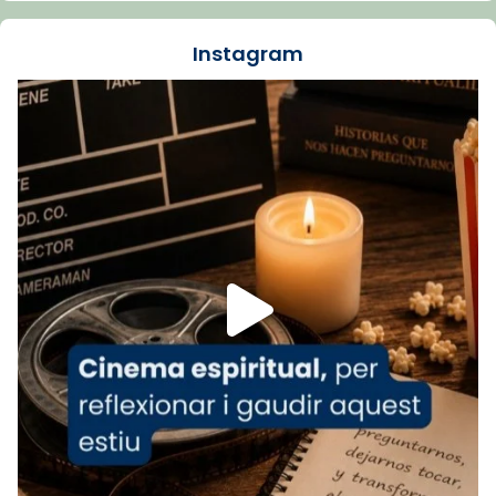
dos mesos, a l'Estadi Lluís Companys, la
jove va fer arribar el seu testimoni al papa
Instagram
Lleó XIV.
Recupera l'entrevista comp
Vatican
tican News 👇
News
www.vaticannews.va/es/iglesia/news/2026-
07/carmina-historia-depresion-papa-viaje-
espana-testimoni...
Foto
View on Facebook
·
Share
Arquebisbat de Barcelona
2 weeks ago
«Avui les santes Juliana i Semproniana ens
ajuden a alçar la mirada»
Mons. Sergi Gordo, bisbe de Tortosa, ha