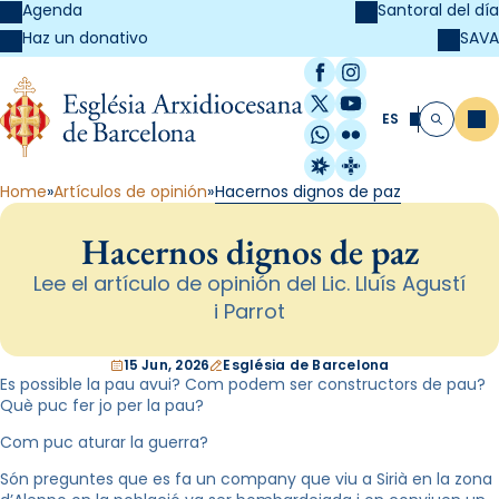
Agenda
Santoral del día
SAVA
Haz un donativo
Facebook
Instagram
X / Twitter
YouTube
ES
Me
Buscar
WhatsApp
Flickr
Radio Estel
Catalunya Cristi
Home
Artículos de opinión
Hacernos dignos de paz
Hacernos dignos de paz
Lee el artículo de opinión del Lic. Lluís Agustí
i Parrot
15 Jun, 2026
Església de Barcelona
Es possible la pau avui? Com podem ser constructors de pau?
Què puc fer jo per la pau?
Com puc aturar la guerra?
Són preguntes que es fa un company que viu a Sirià en la zona