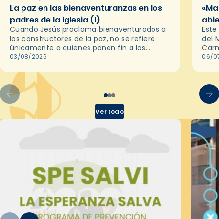
La paz en las bienaventuranzas en los
«Ma
padres de la Iglesia (I)
abie
Cuando Jesús proclama bienaventurados a
Este
los constructores de la paz, no se refiere
del 
únicamente a quienes ponen fin a los
Carm
conflictos. Los Padres de la Iglesia nos
03/08/2026
abie
06/0
recuerdan que la paz auténtica…
Ver todo