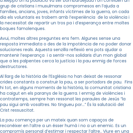
d’Aleppo on la població va ser bombardejada i on conviuen un
grup de cristians i musulmans compromesos en l’ajuda a
famílies, ancians, joves, infants víctimes de la guerra, on cada
dia els voluntaris es trobem amb l’experiència de la violència i
la necessitat de repartir un tros pa i d’esperança entre moltes
boques famolenques.
Avui, moltes altres preguntes ens fem. Algunes sense una
resposta immediata o des de la impotència de no poder donar
soluciones reals. Aquesta senzilla reflexió ens pots ajudar a
mantenir l’esperança i a sentir-nos solidaris d’un mon global
que a les palpentes cerca la justícia i la pau enmig de forces
destructores.
Al llarg de la història de l’Església no han deixat de ressonar
crides constants a construir la pau, a ser portadors de pau. Fins
hi tot, en alguns moments de la història, la comunitat cristiana
ha caigut en els paranys de la guerra. I enmig de violències i
contratemps, sempre han ressonat les paraules de Jesús “la
pau sigui amb vosaltres. No tingueu por…” És la salutació del
Crist ressuscitat.
La pau comença per un mateix quan som capaços de
reconèixer en l’altre a un ésser humà i no a un enemic. Es un
compromís personal d’estimar i respectar l’altre.. Viure en una