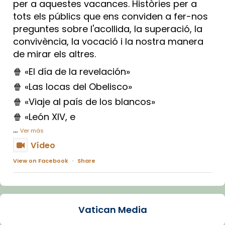
per a aquestes vacances. Històries per a
tots els públics que ens conviden a fer-nos
preguntes sobre l'acollida, la superació, la
convivència, la vocació i la nostra manera
de mirar els altres.
🍿 «El día de la revelación»
🍿 «Las locas del Obelisco»
🍿 «Viaje al país de los blancos»
🍿 «León XIV, e
...
Ver más
Vídeo
View on Facebook
·
Share
Arquebisbat de Barcelona
1 week ago
Vatican Media
La Carmina va patir depressió. Fa gairebé