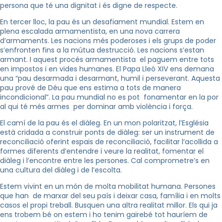
persona que té una dignitat i és digne de respecte.
En tercer lloc, la pau és un desafiament mundial. Estem en
plena escalada armamentista, en una nova carrera
d’armaments. Les nacions més poderoses i els grups de poder
s’enfronten fins a la mútua destrucció. Les nacions s’estan
armant. I aquest procés armamentista el paguem entre tots
en impostos i en vides humanes. El Papa Lleó XIV ens demana
una “pau desarmada i desarmant, humil i perseverant. Aquesta
pau prové de Déu que ens estima a tots de manera
incondicional”. La pau mundial no es pot fonamentar en la por
al qui té més armes per dominar amb violència i força.
El camí de la pau és el diàleg. En un mon polaritzat, l’Església
està cridada a construir ponts de diàleg: ser un instrument de
reconciliació oferint espais de reconciliació, facilitar l’acollida a
formes diferents d’entendre i veure la realitat, fomentar el
diàleg i l’encontre entre les persones. Cal comprometre’s en
una cultura del diàleg i de l’escolta.
Estem vivint en un món de molta mobilitat humana. Persones
que han de marxar del seu país i deixar casa, família i en molts
casos el propi treball. Busquen una altra realitat millor. Els qui ja
ens trobem bé on estem i ho tenim gairebé tot hauríem de