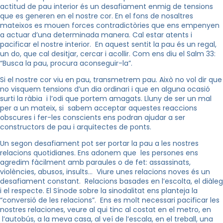
actitud de pau interior és un desafiament enmig de tensions
que es generen en el nostre cor. En el fons de nosaltres
mateixos es mouen forces contradictòries que ens empenyen
a actuar d’una determinada manera. Cal estar atents i
pacificar el nostre interior. En aquest sentit la pau és un regal,
un do, que cal desitjar, cercar i acollir. Com ens diu el Salm 33:
“Busca la pau, procura aconseguir-la”.
Si el nostre cor viu en pau, transmetrem pau. Això no vol dir que
no visquem tensions d’un dia ordinari i que en alguna ocasió
surti la ràbia i l’odi que portem amagats. Lluny de ser un mal
per a un mateix, si sabem acceptar aquestes reaccions
obscures i fer-les conscients ens podran ajudar a ser
constructors de pau i arquitectes de ponts.
Un segon desafiament pot ser portar la pau a les nostres
relacions quotidianes. Ens adonem que les persones ens
agredim fàcilment amb paraules o de fet: assassinats,
violències, abusos, insults… Viure unes relacions noves és un
desafiament constant. Relacions basades en l’escolta, el diàleg
i el respecte. El Sínode sobre la sinodalitat ens planteja la
“conversió de les relacions”. Ens es molt necessari pacificar les
nostres relaciones, veure al qui tinc al costat en el metro, en
l’autobús, a la meva casa, al veí de l’escala, en el treball, una