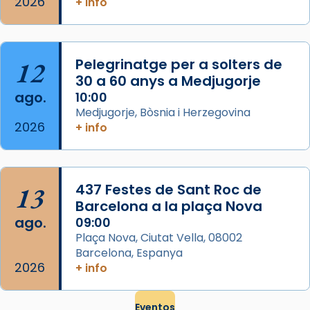
2026
frare Joan Gaspar Roig, afirma en una obra
+ info
que les santes són filles de l’antiga Iluro.
Mataró en reivindicarà les relíq
...
Ver más
12
Pelegrinatge per a solters de
Foto
30 a 60 anys a Medjugorje
ago.
10:00
View on Facebook
·
Share
Medjugorje, Bòsnia i Herzegovina
2026
+ info
13
437 Festes de Sant Roc de
Barcelona a la plaça Nova
ago.
09:00
Plaça Nova, Ciutat Vella, 08002
Barcelona, Espanya
2026
+ info
Eventos