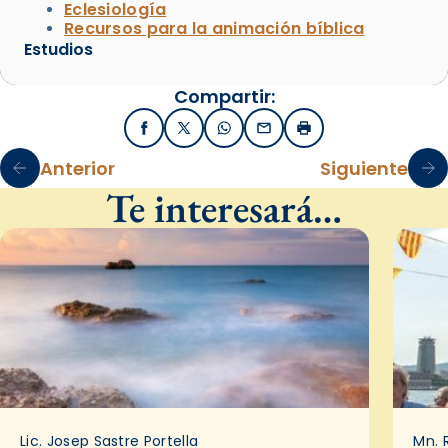
Eclesiología
Recursos para la animación bíblica
Estudios
Compartir:
Facebook
X / Twitter
WhatsApp
Email
Imprimir
Anterior
Siguiente
Te interesará…
Lic. Josep Sastre Portella
Mn. 