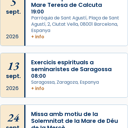
5
Mare Teresa de Calcuta
2 weeks ago
sept.
19:00
Aquest dilluns, 27 de juliol, ha tingut lloc la
Parròquia de Sant Agustí, Plaça de Sant
missa d’acció de gràcies en agraïment al
Agustí, 2, Ciutat Vella, 08001 Barcelona,
comitè organitzador de la visita apostòlica
Espanya
del Sant Pare Lleó XIV a Barcelona, i als
2026
+ info
col·laboradors, a la Catedral de Barcelona.
L’arquebisbe de Barcelona, el cardenal Joan
Josep Omella, ha presidit la missa i l’ha
13
Exercicis espirituals a
concelebrat el bisbe auxiliar de Barcelona,
seminaristes de Saragossa
Mons. David Abadías.
sept.
08:00
Saragossa, Zaragoza, Espanya
📸 Dr. G. Simón
2026
+ info
Foto
View on Facebook
·
Share
24
Missa amb motiu de la
Arquebisbat de Barcelona
Solemnitat de la Mare de Déu
2 weeks ago
sept.
de la Mercè