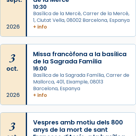
Memòria de les santes Juliana i
10:30
Semproniana, verges i màrtirs.
Basílica de la Mercè, Carrer de la Mercè,
1, Ciutat Vella, 08002 Barcelona, Espanya
Acompanyant la història de sant Cugat, a
2026
+ info
partir de l’Edat Mitjana sorgeix la tradició
que les santes Juliana (“relatiu a Júlia”) i
Semproniana (“relatiu a Semprònia =
3
Missa francòfona a la basílica
eterna”) són deixebles seves. I l’any 1667, el
de la Sagrada Família
frare Joan Gaspar Roig, afirma en una obra
oct.
16:00
que les santes són filles de l’antiga Iluro.
Basílica de la Sagrada Família, Carrer de
Mataró en reivindicarà les relíq
Mallorca, 401, Eixample, 08013
...
Ver más
Barcelona, Espanya
Foto
2026
+ info
View on Facebook
·
Share
3
Vespres amb motiu dels 800
anys de la mort de sant