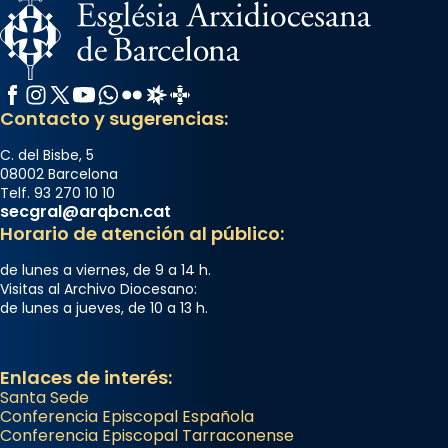
Facebook
Instagram
X / Twitter
YouTube
WhatsApp
Flickr
Radio Estel
Catalunya Cristiana
Contacto y sugerencias:
C. del Bisbe, 5
08002 Barcelona
Telf. 93 270 10 10
secgral@arqbcn.cat
Horario de atención al público:
de lunes a viernes, de 9 a 14 h.
Visitas al Archivo Diocesano:
de lunes a jueves, de 10 a 13 h.
Enlaces de interés:
Santa Sede
Conferencia Episcopal Española
Conferencia Episcopal Tarraconense