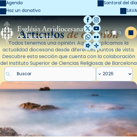
Agenda
Santoral del día
SAVA
Haz un donativo
Home
Artículos de opinión
Facebook
Instagram
X / Twitter
YouTube
Artículos
de opinión
ES
Me
Buscar
WhatsApp
Flickr
Todos tenemos una opinión. Aquí te explicamos la
Radio Estel
Catalunya Cristi
actualidad diocesana desde diferentes puntos de vista.
Descubre esta sección que cuenta con la colaboración
del Instituto Superior de Ciencias Religiosas de Barcelona
Buscar artículos
Filtrar por año