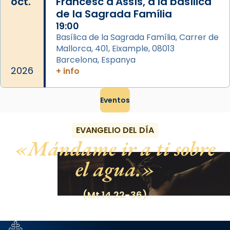
oct.
Francesc d'Assís, a la basílica
de la Sagrada Família
19:00
Basílica de la Sagrada Família, Carrer de
Mallorca, 401, Eixample, 08013
Barcelona, Espanya
2026
+ info
Eventos
EVANGELIO DEL DÍA
Mándame ir a ti sobre
el agua.
(Mt 14,22-36)