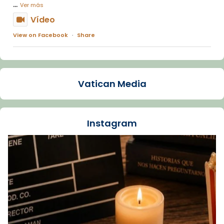
...
Ver más
Vídeo
View on Facebook
·
Share
Arquebisbat de Barcelona
1 week ago
Vatican Media
La Carmina va patir depressió. Fa gairebé
dos mesos, a l'Estadi Lluís Companys, la
jove va fer arribar el seu testimoni al papa
Instagram
Lleó XIV.
Recupera l'entrevista comp
Vatican
tican News 👇
News
www.vaticannews.va/es/iglesia/news/2026-
07/carmina-historia-depresion-papa-viaje-
espana-testimoni...
Foto