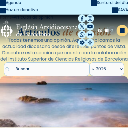
Agenda
Santoral del día
SAVA
Haz un donativo
Home
Artículos de opinión
Facebook
Instagram
X / Twitter
YouTube
Artículos
de opinión
ES
Me
Buscar
WhatsApp
Flickr
Todos tenemos una opinión. Aquí te explicamos la
Radio Estel
Catalunya Cristi
actualidad diocesana desde diferentes puntos de vista.
Descubre esta sección que cuenta con la colaboración
del Instituto Superior de Ciencias Religiosas de Barcelona
Buscar artículos
Filtrar por año