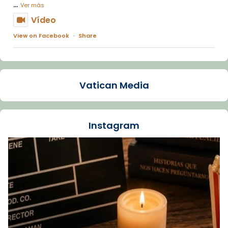
...
Ver más
Vídeo
View on Facebook
·
Share
Arquebisbat de Barcelona
2 weeks ago
Vatican Media
La Carmina va patir depressió. Fa gairebé
dos mesos, a l'Estadi Lluís Companys, la
jove va fer arribar el seu testimoni al papa
Instagram
Lleó XIV.
Recupera l'entrevista comp
Vatican
tican News 👇
News
www.vaticannews.va/es/iglesia/news/2026-
07/carmina-historia-depresion-papa-viaje-
espana-testimoni...
Foto