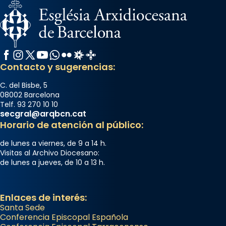
Memòria de les santes Juliana i
Semproniana, verges i màrtirs.
Acompanyant la història de sant Cugat, a
partir de l’Edat Mitjana sorgeix la tradició
Facebook
Instagram
X / Twitter
YouTube
WhatsApp
Flickr
Radio Estel
Catalunya Cristiana
que les santes Juliana (“relatiu a Júlia”) i
Contacto y sugerencias:
Semproniana (“relatiu a Semprònia =
C. del Bisbe, 5
eterna”) són deixebles seves. I l’any 1667, el
08002 Barcelona
frare Joan Gaspar Roig, afirma en una obra
Telf. 93 270 10 10
secgral@arqbcn.cat
que les santes són filles de l’antiga Iluro.
Horario de atención al público:
Mataró en reivindicarà les relíq
...
Ver más
de lunes a viernes, de 9 a 14 h.
Visitas al Archivo Diocesano:
Foto
de lunes a jueves, de 10 a 13 h.
View on Facebook
·
Share
Enlaces de interés:
Santa Sede
Conferencia Episcopal Española