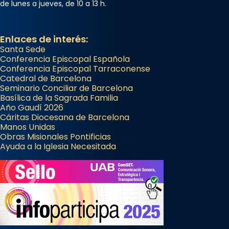
de lunes a jueves, de 10 a 13 h.
Patró de Galícia, després de les invasions
musulmanes fou venerat com a patró dels
Regnes castellans i més tard de tota
Enlaces de interés:
Santa Sede
Espanya.
Conferencia Episcopal Española
El seu sepulcre a Compostela fou un g
Conferencia Episcopal Tarraconense
Catedral de Barcelona
...
Ver más
Seminario Conciliar de Barcelona
Foto
Basílica de la Sagrada Familia
Año Gaudí 2026
View on Facebook
·
Share
Cáritas Diocesana de Barcelona
Manos Unidas
Obras Misionales Pontificias
Ayuda a la Iglesia Necesitada