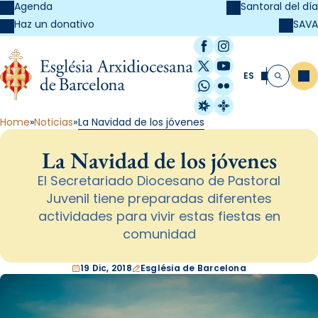
Agenda
Santoral del día
SAVA
Haz un donativo
Facebook
Instagram
X / Twitter
YouTube
ES
Me
Buscar
WhatsApp
Flickr
Radio Estel
Catalunya Cristi
Home
Noticias
La Navidad de los jóvenes
La Navidad de los jóvenes
El Secretariado Diocesano de Pastoral
Juvenil tiene preparadas diferentes
actividades para vivir estas fiestas en
comunidad
19 Dic, 2018
Església de Barcelona