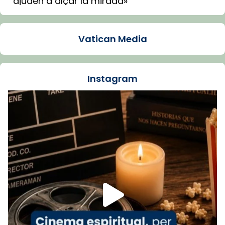
ajuden a alçar la mirada»
Mons. Sergi Gordo, bisbe de Tortosa, ha
presidit aquest 27 de juliol la missa de Les
Vatican Media
Santes de Mataró.
🔗
tinyurl.com/cvu5jmbk
📸 J. Merino
Instagram
Foto
View on Facebook
·
Share
Arquebisbat de Barcelona
is at Catedral
de Barcelona.
1 week ago
Aquest dilluns, 27 de juliol, ha tingut lloc la
missa d’acció de gràcies en agraïment al
comitè organitzador de la visita apostòlica
del Sant Pare Lleó XIV a Barcelona, i als
col·laboradors, a la Catedral de Barcelona.