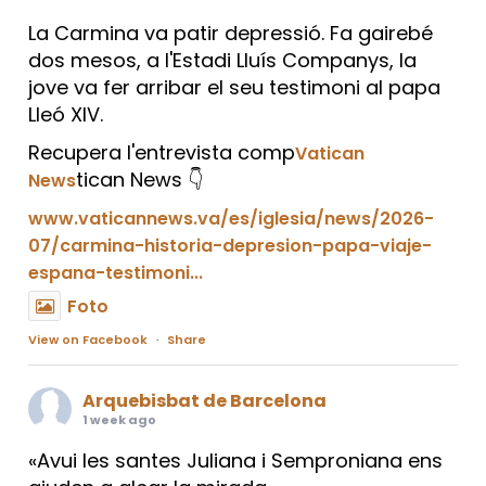
La Carmina va patir depressió. Fa gairebé
dos mesos, a l'Estadi Lluís Companys, la
jove va fer arribar el seu testimoni al papa
Lleó XIV.
Recupera l'entrevista comp
Vatican
tican News 👇
News
www.vaticannews.va/es/iglesia/news/2026-
07/carmina-historia-depresion-papa-viaje-
espana-testimoni...
Foto
View on Facebook
·
Share
Arquebisbat de Barcelona
1 week ago
«Avui les santes Juliana i Semproniana ens