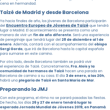
cena en hermandad.
Taizé de Madrid y desde Barcelona
Ya hacia finales de año, los jóvenes de Barcelona participarán
Encuentro Europeo de Jóvenes de Taizé
del
que tendrá
lugar a Madrid. El acontecimiento se presenta como una
manera de vivir un
fin de año diferente
. Será una experiencia
de peregrinaje que tendrá lugar del
28 de diciembre al 1 de
enero
. Además, contará con el acompañamiento del
obispo
Sergi Gordo
, que irá de Barcelona hasta la capital española
para sumarse en este camino.
Por otro lado, desde Barcelona también se podrá vivir
el experiencia de Taizé. Concretamente,
Fra. Alois y la
comunidad de hermanos de Taizé
hacen una parada en
Barcelona de camino a su casa. El día
3 de enero, a las 20h
,
habrá una
plegaria de Taizé en Santa Maria de Mar
.
Preparando la JMJ
Con este programa, el ritmo no se parará pasadas las fiestas.
De hecho, los días
26 y 27 de enero tendrá lugar la
esperada Jornada Mundial de Jóvenes 2019, en Panamá
.