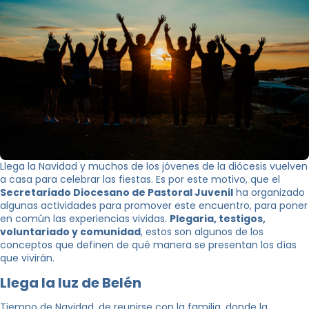
Llega la Navidad y muchos de los jóvenes de la diócesis vuelven
a casa para celebrar las fiestas. Es por este motivo, que el
Secretariado Diocesano de Pastoral Juvenil
ha organizado
algunas actividades para promover este encuentro, para poner
en común las experiencias vividas.
Plegaria, testigos,
voluntariado y comunidad
, estos son algunos de los
conceptos que definen de qué manera se presentan los días
que vivirán.
Llega la luz de Belén
Tiempo de Navidad, de reunirse con la familia, donde la