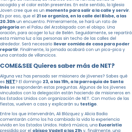
acogida y el calor están presentes. En este sentido, la Iglesia
Joven cree que es un
momento para salir a la calle y servir
.
Es por eso, que el
21 se organiza, en la calle del Bisbe, a las
20.30h
un encuentro. Primeramente, se hará un rato de
plegaria
en el Palau del Arzobispado con el obispo. Una
oración, para acoger la luz de Belén. Seguidamente, se repartirá
esta misma luz a las personas sin techo de las calles del
alrededor. Será necesario
llevar comida de casa para poder
repartir
. Finalmente, la jornada acabará con un pica-pica y
una cantada de villancicos.
COME&SEE Quieres saber más de NET?
Alguna vez has pensado ser misionero de jóvenes? Sabes qué
NET
es
? El domingo
23, a las 19h, a la parroquia de Santa
Inés
se responderán estas preguntas. Algunos de los jóvenes
vinculados con la delegación están haciendo de misioneros en
los Estados Unidos con organización de NET. Con motivo de las
fiestas, vuelven a casa y explicarán su
testigo
.
Entre los que intervendrán, Ali Blázquez y Alicia Badia
comentarán cómo los ha cambiado la vida la experiencia
vivida en los Estados Unidos. Habrá música, una
Eucaristía
presidida por el
obispo Vadell a las 21h
y, finalmente, una