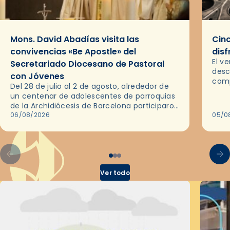
Mons. David Abadías visita las
Cinc
convivencias «Be Apostle» del
disf
El v
Secretariado Diocesano de Pastoral
desc
con Jóvenes
comp
Del 28 de julio al 2 de agosto, alrededor de
ocas
un centenar de adolescentes de parroquias
histo
de la Archidiócesis de Barcelona participaron
sobr
en las convivencias Be Apostle, organizadas
06/08/2026
05/0
por el Secretariado Diocesano…
Ver todo