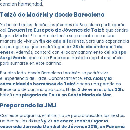
cena en hermandad.
Taizé de Madrid y desde Barcelona
Ya hacia finales de año, los jóvenes de Barcelona participarán
Encuentro Europeo de Jóvenes de Taizé
del
que tendrá
lugar a Madrid. El acontecimiento se presenta como una
manera de vivir un
fin de año diferente
. Será una experiencia
de peregrinaje que tendrá lugar del
28 de diciembre al 1 de
enero
. Además, contará con el acompañamiento del
obispo
Sergi Gordo
, que irá de Barcelona hasta la capital española
para sumarse en este camino.
Por otro lado, desde Barcelona también se podrá vivir
el experiencia de Taizé. Concretamente,
Fra. Alois y la
comunidad de hermanos de Taizé
hacen una parada en
Barcelona de camino a su casa. El día
3 de enero, a las 20h
,
habrá una
plegaria de Taizé en Santa Maria de Mar
.
Preparando la JMJ
Con este programa, el ritmo no se parará pasadas las fiestas.
De hecho, los días
26 y 27 de enero tendrá lugar la
esperada Jornada Mundial de Jóvenes 2019, en Panamá
.