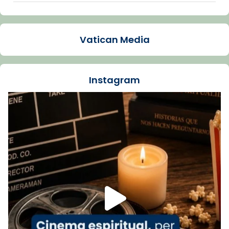
Arquebisbat de Barcelona
2 weeks ago
Vatican Media
La Carmina va patir depressió. Fa gairebé
dos mesos, a l'Estadi Lluís Companys, la
jove va fer arribar el seu testimoni al papa
Instagram
Lleó XIV.
Recupera l'entrevista comp
Vatican
tican News 👇
News
www.vaticannews.va/es/iglesia/news/2026-
07/carmina-historia-depresion-papa-viaje-
espana-testimoni...
Foto
View on Facebook
·
Share
Arquebisbat de Barcelona