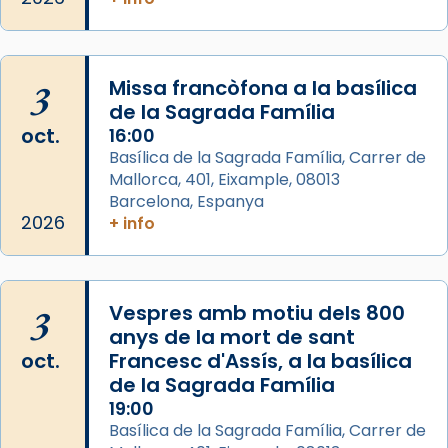
partir de l’Edat Mitjana sorgeix la tradició
que les santes Juliana (“relatiu a Júlia”) i
Semproniana (“relatiu a Semprònia =
3
Missa francòfona a la basílica
eterna”) són deixebles seves. I l’any 1667, el
de la Sagrada Família
frare Joan Gaspar Roig, afirma en una obra
oct.
16:00
que les santes són filles de l’antiga Iluro.
Basílica de la Sagrada Família, Carrer de
Mataró en reivindicarà les relíq
Mallorca, 401, Eixample, 08013
...
Ver más
Barcelona, Espanya
Foto
2026
+ info
View on Facebook
·
Share
3
Vespres amb motiu dels 800
anys de la mort de sant
oct.
Francesc d'Assís, a la basílica
de la Sagrada Família
19:00
Basílica de la Sagrada Família, Carrer de