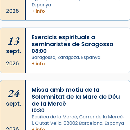
comitè organitzador de la visita apostòlica
Espanya
del Sant Pare Lleó XIV a Barcelona, i als
2026
+ info
col·laboradors, a la Catedral de Barcelona.
L’arquebisbe de Barcelona, el cardenal Joan
Josep Omella, ha presidit la missa i l’ha
13
Exercicis espirituals a
concelebrat el bisbe auxiliar de Barcelona,
seminaristes de Saragossa
Mons. David Abadías.
sept.
08:00
Saragossa, Zaragoza, Espanya
📸 Dr. G. Simón
2026
+ info
Foto
View on Facebook
·
Share
24
Missa amb motiu de la
Arquebisbat de Barcelona
Solemnitat de la Mare de Déu
2 weeks ago
sept.
de la Mercè
Memòria de les santes Juliana i
10:30
Semproniana, verges i màrtirs.
Basílica de la Mercè, Carrer de la Mercè,
1, Ciutat Vella, 08002 Barcelona, Espanya
Acompanyant la història de sant Cugat, a
2026
+ info