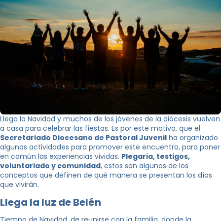
Llega la Navidad y muchos de los jóvenes de la diócesis vuelven
a casa para celebrar las fiestas. Es por este motivo, que el
Secretariado Diocesano de Pastoral Juvenil
ha organizado
algunas actividades para promover este encuentro, para poner
en común las experiencias vividas.
Plegaria, testigos,
voluntariado y comunidad
, estos son algunos de los
conceptos que definen de qué manera se presentan los días
que vivirán.
Llega la luz de Belén
Tiempo de Navidad, de reunirse con la familia, donde la