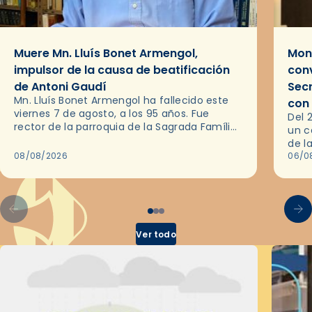
Muere Mn. Lluís Bonet Armengol,
Mons
impulsor de la causa de beatificación
conv
de Antoni Gaudí
Sec
Mn. Lluís Bonet Armengol ha fallecido este
con
viernes 7 de agosto, a los 95 años. Fue
Del 
rector de la parroquia de la Sagrada Família
un c
de Barcelona durante 25 años, entre 1993 y…
de l
08/08/2026
en l
06/0
por 
Ver todo