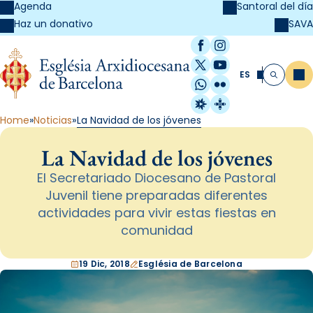
Agenda
Santoral del día
SAVA
Haz un donativo
Facebook
Instagram
X / Twitter
YouTube
ES
Me
Buscar
WhatsApp
Flickr
Radio Estel
Catalunya Cristi
Home
Noticias
La Navidad de los jóvenes
La Navidad de los jóvenes
El Secretariado Diocesano de Pastoral
Juvenil tiene preparadas diferentes
actividades para vivir estas fiestas en
comunidad
19 Dic, 2018
Església de Barcelona