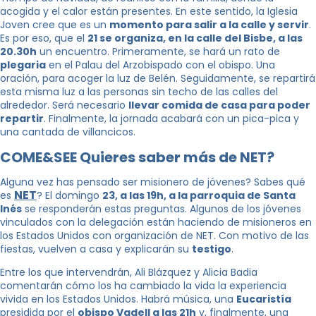
acogida y el calor están presentes. En este sentido, la Iglesia
Joven cree que es un
momento para salir a la calle y servir
.
Es por eso, que el
21 se organiza, en la calle del Bisbe, a las
20.30h
un encuentro. Primeramente, se hará un rato de
plegaria
en el Palau del Arzobispado con el obispo. Una
oración, para acoger la luz de Belén. Seguidamente, se repartirá
esta misma luz a las personas sin techo de las calles del
alrededor. Será necesario
llevar comida de casa para poder
repartir
. Finalmente, la jornada acabará con un pica-pica y
una cantada de villancicos.
COME&SEE Quieres saber más de NET?
Alguna vez has pensado ser misionero de jóvenes? Sabes qué
NET
es
? El domingo
23, a las 19h, a la parroquia de Santa
Inés
se responderán estas preguntas. Algunos de los jóvenes
vinculados con la delegación están haciendo de misioneros en
los Estados Unidos con organización de NET. Con motivo de las
fiestas, vuelven a casa y explicarán su
testigo
.
Entre los que intervendrán, Ali Blázquez y Alicia Badia
comentarán cómo los ha cambiado la vida la experiencia
vivida en los Estados Unidos. Habrá música, una
Eucaristía
presidida por el
obispo Vadell a las 21h
y, finalmente, una