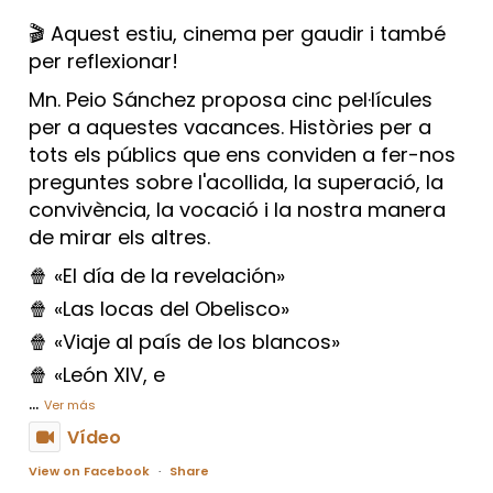
🎬 Aquest estiu, cinema per gaudir i també
per reflexionar!
Mn. Peio Sánchez proposa cinc pel·lícules
per a aquestes vacances. Històries per a
tots els públics que ens conviden a fer-nos
preguntes sobre l'acollida, la superació, la
convivència, la vocació i la nostra manera
de mirar els altres.
🍿 «El día de la revelación»
🍿 «Las locas del Obelisco»
🍿 «Viaje al país de los blancos»
🍿 «León XIV, e
...
Ver más
Vídeo
View on Facebook
·
Share