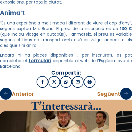
exposicions, per tota la ciutat.
Anima’t
“És una experiència molt maca i diferent de viure el cap d’any”,
segons explica Mn. Bruno. El preu de la inscripció és de
130 €
(que inclou viatge en autobús). Tanmateix, el preu és variable
segons el tipus de transport amb què es vulgui accedir o els
dies que s’hi anirà.
Encara hi ha places disponibles i, per inscriure’s, es pot
formulari
completar el
disponible al web de l’Església jove d
Barcelona.
Compartir:
Facebook
X / Twitter
WhatsApp
Email
Imprimir
Anterior
Següent
T’interessarà…