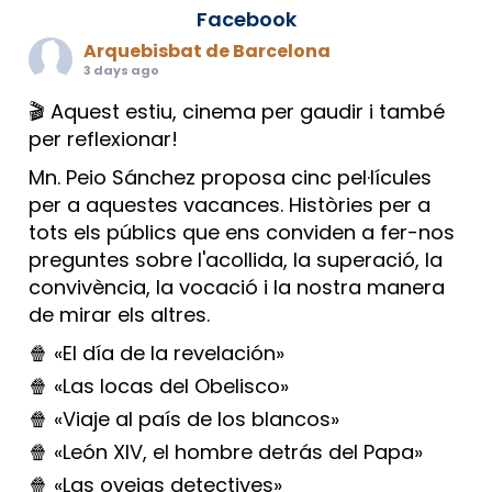
Facebook
Arquebisbat de Barcelona
3 days ago
🎬 Aquest estiu, cinema per gaudir i també
per reflexionar!
Mn. Peio Sánchez proposa cinc pel·lícules
per a aquestes vacances. Històries per a
tots els públics que ens conviden a fer-nos
preguntes sobre l'acollida, la superació, la
convivència, la vocació i la nostra manera
de mirar els altres.
🍿 «El día de la revelación»
🍿 «Las locas del Obelisco»
🍿 «Viaje al país de los blancos»
🍿 «León XIV, el hombre detrás del Papa»
🍿 «Las ovejas detectives»