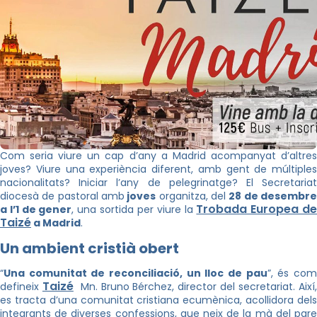
Com seria viure un cap d’any a Madrid acompanyat d’altres
joves? Viure una experiència diferent, amb gent de múltiples
nacionalitats? Iniciar l’any de pelegrinatge? El Secretariat
diocesà de pastoral amb
joves
organitza, del
28 de desembr
Trobada Europea d
a l’1 de gener
, una sortida per viure la
Taizé
a Madrid
.
Un ambient cristià obert
“
Una comunitat de reconciliació, un lloc de pau
”, és co
Taizé
defineix
Mn. Bruno Bérchez, director del secretariat. Així
es tracta d’una comunitat cristiana ecumènica, acollidora dels
integrants de diverses confessions, que neix de la mà del pare