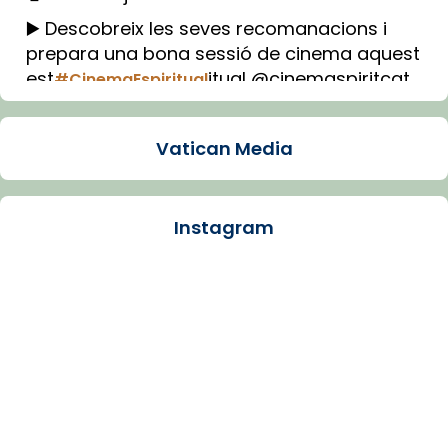
▶️ Descobreix les seves recomanacions i
prepara una bona sessió de cinema aquest
est
itual @cinemaspiritcat
#CinemaEspiritual
Imatge: Generada amb IA (OpenAI)
Video
Vatican Media
View on Facebook
·
Share
Instagram
Arquebisbat de Barcelona
1 week ago
La Carmina va patir depressió. Fa gairebé
dos mesos, a l'Estadi Lluís Companys, la
jove va fer arribar el seu testimoni al papa
Lleó XIV.
Recupera l'entrevista comp
Vatican
tican News 👇
News