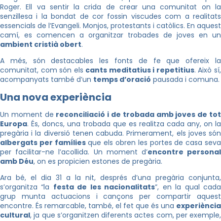
Roger. Ell va sentir la crida de crear una comunitat on la
senzillesa i la bondat de cor fossin viscudes com a realitats
essencials de l’Evangeli. Monjos, protestants i catòlics. En aquest
camí, es comencen a organitzar trobades de joves en un
ambient cristià obert
.
A més, són destacables les fonts de fe que ofereix la
comunitat, com són els
cants meditatius i repetitius
. Això sí
acompanyats també d’un
temps d’oració
pausada i comuna.
Una nova experiència
Un moment de
reconciliació i de trobada amb joves de to
Europa
. És, doncs, una trobada que es realitza cada any, on la
pregària i la diversió tenen cabuda. Primerament, els joves són
albergats per famílies
que els obren les portes de casa sev
per facilitar-ne l’acollida. Un moment d’
encontre persona
amb Déu
, on es propicien estones de pregària.
Ara bé, el dia 31 a la nit, després d’una pregària conjunta,
s’organitza “la
festa de les nacionalitats
”, en la qual cad
grup munta actuacions i cançons per compartir aquest
encontre. És remarcable, també, el fet que és una
experiència
cultural
, ja que s’organitzen diferents actes com, per exemple,