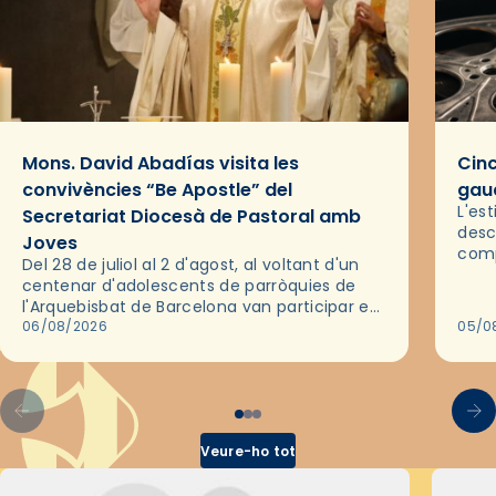
Mons. David Abadías visita les
Cinc
convivències “Be Apostle” del
gaud
L'es
Secretariat Diocesà de Pastoral amb
desc
Joves
comp
Del 28 de juliol al 2 d'agost, al voltant d'un
deix
centenar d'adolescents de parròquies de
trav
l'Arquebisbat de Barcelona van participar en
les convivències Be Apostle, organitzades
06/08/2026
05/0
pel Secretariat Diocesà de Pastoral amb…
Veure-ho tot