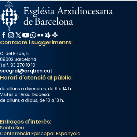
Facebook
Instagram
X / Twitter
YouTube
WhatsApp
Flickr
Radio Estel
Catalunya Cristiana
Contacte i suggeriments:
C. del Bisbe, 5
08002 Barcelona
Telf. 93 270 10 10
secgral@arqbcn.cat
Horari d'atenció al públic:
de dilluns a divendres, de 9 a 14 h.
Visites a l'Arxiu Diocesà:
de dilluns a dijous, de 10 a 13 h.
Enllaços d'interès:
Santa Seu
Conferència Episcopal Espanyola