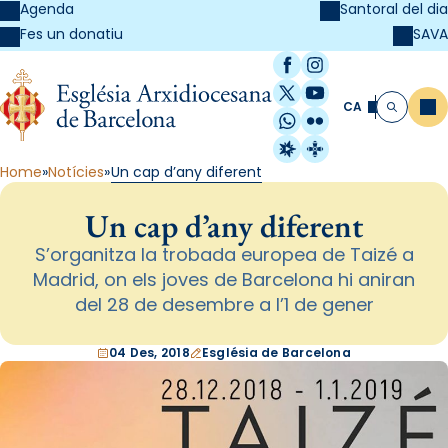
Agenda
Santoral del dia
SAVA
Fes un donatiu
Facebook
Instagram
X / Twitter
YouTube
CA
Me
Cerca
WhatsApp
Flickr
Radio Estel
Catalunya Cristi
Home
Notícies
Un cap d’any diferent
Un cap d’any diferent
S’organitza la trobada europea de Taizé a
Madrid, on els joves de Barcelona hi aniran
del 28 de desembre a l’1 de gener
04 Des, 2018
Església de Barcelona