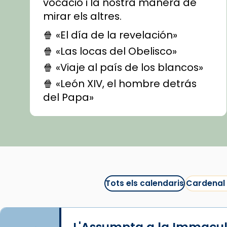
vocació i la nostra manera de
mirar els altres.
🍿 «El día de la revelación»
🍿 «Las locas del Obelisco»
🍿 «Viaje al país de los blancos»
🍿 «León XIV, el hombre detrás
del Papa»
🍿 «Las ovejas detectives»
▶️ Descobreix les seves
recomanacions i prepara una
bona sessió de cinema aquest
est
itual
#CinemaEspiritual
Tots els calendaris
Cardenal
@cinemaspiritcat
Imatge: Generada amb IA
(OpenAI)
L'Assumpta a la Immacu