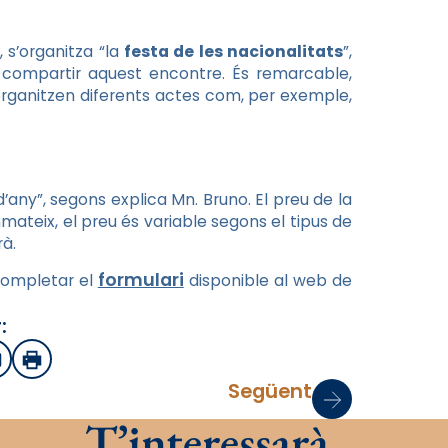
, s’organitza “la
festa de les nacionalitats
”,
compartir aquest encontre. És remarcable,
’organitzen diferents actes com, per exemple,
’any”, segons explica Mn. Bruno. El preu de la
mateix, el preu és variable segons el tipus de
rà.
formulari
 completar el
disponible al web de
:
sApp
mail
Imprimir
Següent
T’interessarà…