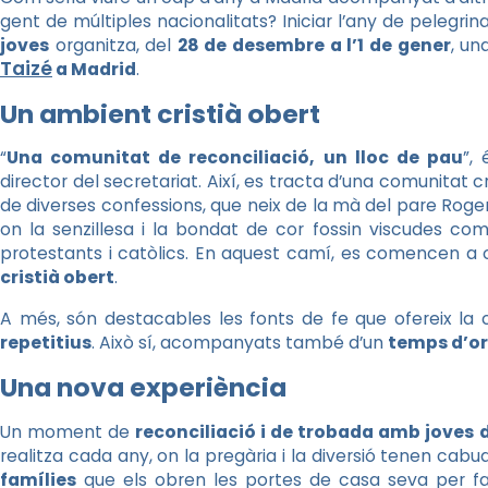
gent de múltiples nacionalitats? Iniciar l’any de pelegri
joves
organitza, del
28 de desembre a l’1 de gener
, un
Taizé
a Madrid
.
Un ambient cristià obert
“
Una comunitat de reconciliació, un lloc de pau
”,
director del secretariat. Així, es tracta d’una comunitat 
de diverses confessions, que neix de la mà del pare Roger.
on la senzillesa i la bondat de cor fossin viscudes com 
protestants i catòlics. En aquest camí, es comencen a 
cristià obert
.
A més, són destacables les fonts de fe que ofereix la
repetitius
. Això sí, acompanyats també d’un
temps d’o
Una nova experiència
Un moment de
reconciliació i de trobada amb joves 
realitza cada any, on la pregària i la diversió tenen cab
famílies
que els obren les portes de casa seva per fac