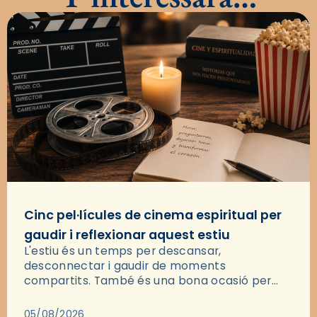
Cinc pel·lícules de cinema espiritual per
gaudir i reflexionar aquest estiu
L'estiu és un temps per descansar,
desconnectar i gaudir de moments
compartits. També és una bona ocasió per
deixar-se portar per una bona història i, a
través del cinema, reflexionar sobre les…
05/08/2026