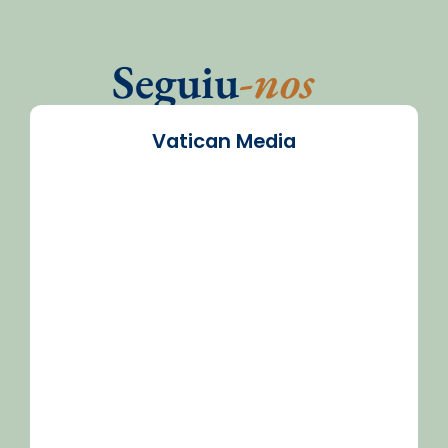
Seguiu
-nos
Vatican Media