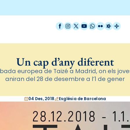
Facebook
Instagram
X / Twitter
YouTube
WhatsApp
Flickr
Radio Est
Catal
Un cap d’any diferent
robada europea de Taizé a Madrid, on els jove
aniran del 28 de desembre a l’1 de gener
04 Des, 2018
Església de Barcelona