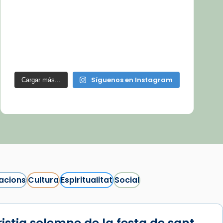
Síguenos en Instagram
Cargar más...
acions
Cultura
Espiritualitat
Social
istia solemne de la festa de sant