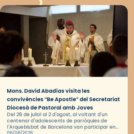
Mons. David Abadías visita les
convivències “Be Apostle” del Secretariat
Diocesà de Pastoral amb Joves
Del 28 de juliol al 2 d'agost, al voltant d'un
centenar d'adolescents de parròquies de
l'Arquebisbat de Barcelona van participar en
les convivències Be Apostle, organitzades pel
06/08/2026