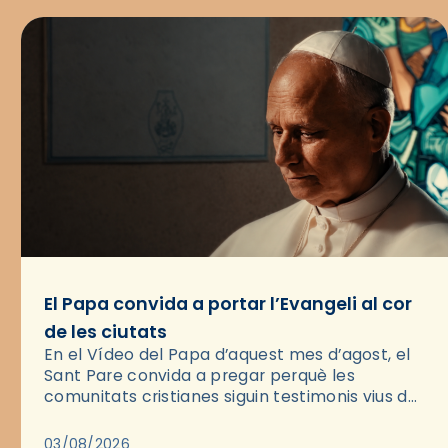
El Papa convida a portar l’Evangeli al cor
de les ciutats
En el Vídeo del Papa d’aquest mes d’agost, el
Sant Pare convida a pregar perquè les
comunitats cristianes siguin testimonis vius de
l’Evangeli enmig de les ciutats. A través d’una
pregària, el…
03/08/2026