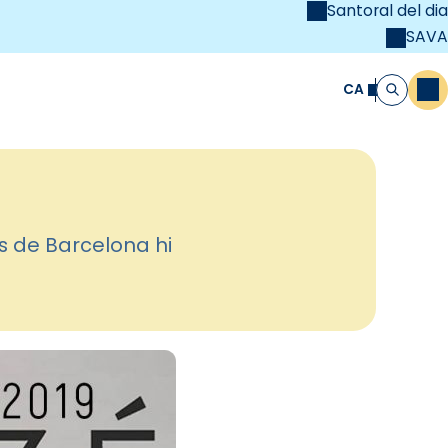
Santoral del dia
SAVA
el
unya Cristiana
CA
M
Cerca
s de Barcelona hi