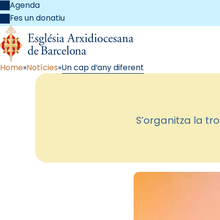
Agenda
Fes un donatiu
Home
Notícies
Un cap d’any diferent
S’organitza la t