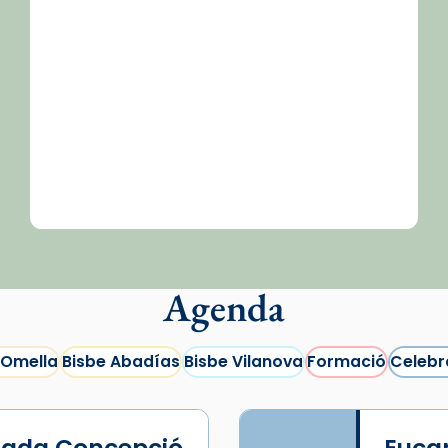
Agenda
 Omella
Bisbe Abadías
Bisbe Vilanova
Formació
Celebr
lada Concepció
Eucar