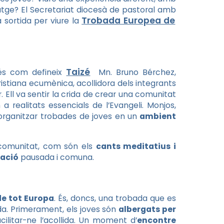
natge? El Secretariat diocesà de pastoral amb
Trobada Europea de
a sortida per viure la
Taizé
 és com defineix
Mn. Bruno Bérchez,
cristiana ecumènica, acollidora dels integrants
 Ell va sentir la crida de crear una comunitat
a realitats essencials de l’Evangeli. Monjos,
organitzar trobades de joves en un
ambient
 comunitat, com són els
cants meditatius i
ració
pausada i comuna.
de tot Europa
. És, doncs, una trobada que es
uda. Primerament, els joves són
albergats per
ilitar-ne l’acollida. Un moment d’
encontre