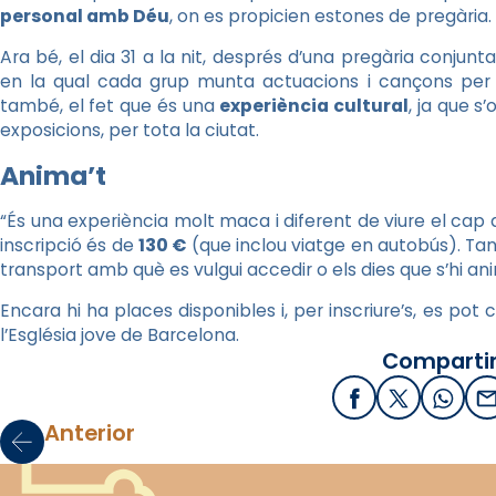
personal amb Déu
, on es propicien estones de pregària.
Ara bé, el dia 31 a la nit, després d’una pregària conjunta
en la qual cada grup munta actuacions i cançons per 
també, el fet que és una
experiència cultural
, ja que s
exposicions, per tota la ciutat.
Anima’t
“És una experiència molt maca i diferent de viure el cap d
inscripció és de
130 €
(que inclou viatge en autobús). Tan
transport amb què es vulgui accedir o els dies que s’hi ani
Encara hi ha places disponibles i, per inscriure’s, es pot
l’Església jove de Barcelona.
Compartir
Facebook
X / Twitter
What
E
Anterior