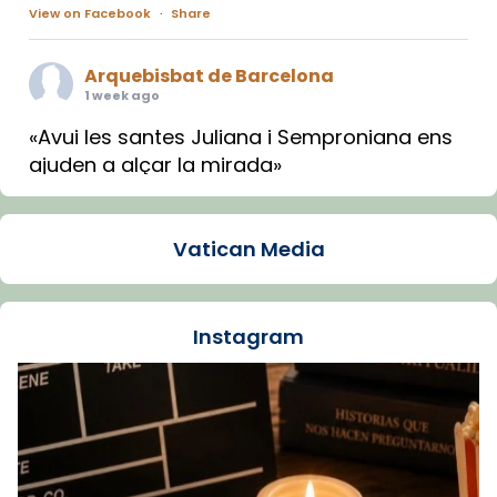
View on Facebook
·
Share
Arquebisbat de Barcelona
1 week ago
«Avui les santes Juliana i Semproniana ens
ajuden a alçar la mirada»
Mons. Sergi Gordo, bisbe de Tortosa, ha
presidit aquest 27 de juliol la missa de Les
Vatican Media
Santes de Mataró.
🔗
tinyurl.com/cvu5jmbk
📸 J. Merino
Instagram
Foto
View on Facebook
·
Share
Arquebisbat de Barcelona
is at Catedral
de Barcelona.