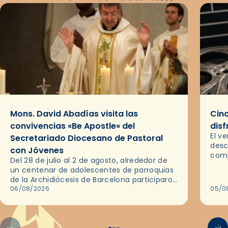
Mons. David Abadías visita las
Cinc
convivencias «Be Apostle» del
disf
El v
Secretariado Diocesano de Pastoral
desc
con Jóvenes
comp
Del 28 de julio al 2 de agosto, alrededor de
ocas
un centenar de adolescentes de parroquias
histo
de la Archidiócesis de Barcelona participaron
sobr
en las convivencias Be Apostle, organizadas
06/08/2026
05/0
por el Secretariado Diocesano…