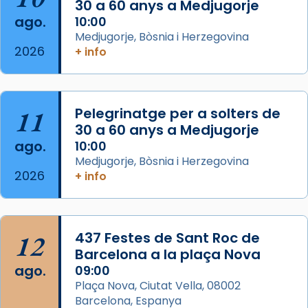
30 a 60 anys a Medjugorje
seu germà Joan i Pere un dels que
ago.
10:00
acompanyava més de prop Jesús.
Medjugorje, Bòsnia i Herzegovina
2026
+ info
Segons el llibre dels Fets (12,2) fou el primer
apòstol màrtir, decapitat a Jerusalem per
Herodes Agripa (vers l'any 44).
11
Pelegrinatge per a solters de
Patró de Galícia, després de les invasions
30 a 60 anys a Medjugorje
musulmanes fou venerat com a patró dels
ago.
10:00
Regnes castellans i més tard de tota
Medjugorje, Bòsnia i Herzegovina
Espanya.
2026
+ info
El seu sepulcre a Compostela fou un g
...
Ver más
Foto
12
437 Festes de Sant Roc de
Barcelona a la plaça Nova
View on Facebook
·
Share
ago.
09:00
Plaça Nova, Ciutat Vella, 08002
Barcelona, Espanya