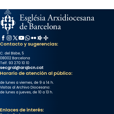
Facebook
Instagram
X / Twitter
YouTube
WhatsApp
Flickr
Radio Estel
Catalunya Cristiana
Contacto y sugerencias:
C. del Bisbe, 5
08002 Barcelona
Telf. 93 270 10 10
secgral@arqbcn.cat
Horario de atención al público:
de lunes a viernes, de 9 a 14 h.
Visitas al Archivo Diocesano:
de lunes a jueves, de 10 a 13 h.
Enlaces de interés: