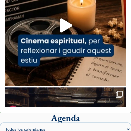
1 week ago
Aquest dilluns, 27 de juliol, ha tingut lloc la
missa d’acció de gràcies en agraïment al
comitè organitzador de la visita apostòlica
del Sant Pare Lleó XIV a Barcelona, i als
col·laboradors, a la Catedral de Barcelona.
L’arquebisbe de Barcelona, el cardenal Joan
Josep Omella, ha presidit la missa i l’ha
concelebrat el bisbe auxiliar de Barcelona,
Mons. David Abadías.
📸 Dr. G. Simón
Foto
View on Facebook
·
Share
Agenda
Arquebisbat de Barcelona
1 week ago