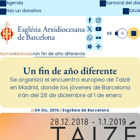
Agenda
Santoral del día
SAVA
Haz un donativo
Facebook
Instagram
X / Twitter
YouTube
ES
Me
Buscar
WhatsApp
Flickr
Radio Estel
Catalunya Cristi
Home
Noticias
Un fin de año diferente
Un fin de año diferente
Se organiza el encuentro europeo de Taizé
en Madrid, donde los jóvenes de Barcelona
irán del 28 de diciembre al 1 de enero
04 Dic, 2018
Església de Barcelona