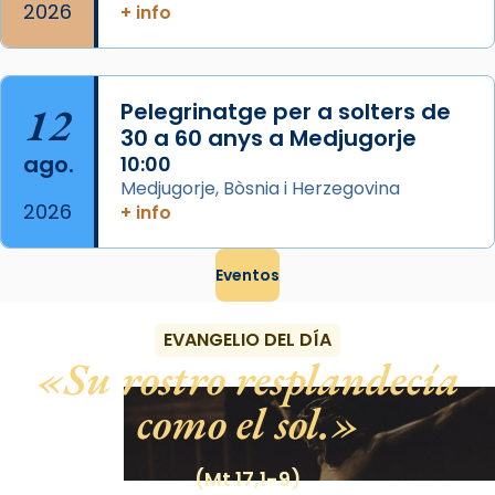
2026
+ info
12
Pelegrinatge per a solters de
30 a 60 anys a Medjugorje
ago.
10:00
Medjugorje, Bòsnia i Herzegovina
2026
+ info
Eventos
EVANGELIO DEL DÍA
Su rostro resplandecía
como el sol.
(Mt 17,1-9)