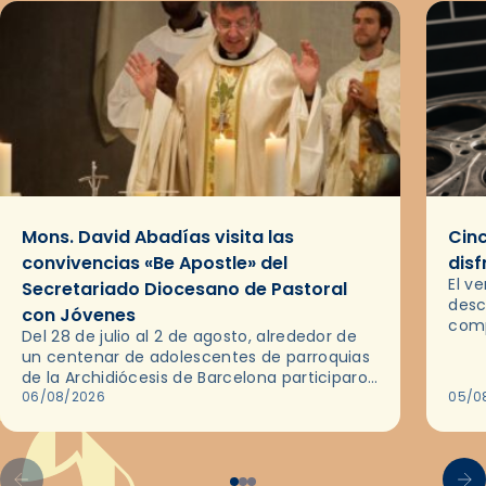
Mons. David Abadías visita las
Cinc
convivencias «Be Apostle» del
disf
El v
Secretariado Diocesano de Pastoral
desc
con Jóvenes
comp
Del 28 de julio al 2 de agosto, alrededor de
ocas
un centenar de adolescentes de parroquias
histo
de la Archidiócesis de Barcelona participaron
sobr
en las convivencias Be Apostle, organizadas
06/08/2026
05/0
por el Secretariado Diocesano…