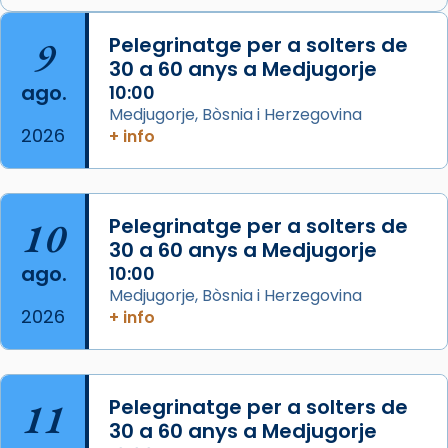
Arquebisbat de Barcelona
is at Catedral
9
Pelegrinatge per a solters de
de Barcelona.
30 a 60 anys a Medjugorje
2 weeks ago
ago.
10:00
Aquest dilluns, 27 de juliol, ha tingut lloc la
Medjugorje, Bòsnia i Herzegovina
missa d’acció de gràcies en agraïment al
2026
+ info
comitè organitzador de la visita apostòlica
del Sant Pare Lleó XIV a Barcelona, i als
col·laboradors, a la Catedral de Barcelona.
10
Pelegrinatge per a solters de
L’arquebisbe de Barcelona, el cardenal Joan
30 a 60 anys a Medjugorje
Josep Omella, ha presidit la missa i l’ha
ago.
10:00
concelebrat el bisbe auxiliar de Barcelona,
Medjugorje, Bòsnia i Herzegovina
Mons. David Abadías.
2026
+ info
📸 Dr. G. Simón
Foto
11
Pelegrinatge per a solters de
View on Facebook
·
Share
30 a 60 anys a Medjugorje