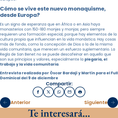
Cómo se vive este nuevo monaquisme,
desde Europa?
Es un signo de esperanza que en África o en Asia haya
monasterios con 150-180 monjes y monjas; pero siempre
requieren una formación especial, porque hay elementos de la
cultura propia que influencian en la vida monástica. Hay cosas
más de fondo, como la concepción de Dios o la de la misma
vida comunitaria, que merecen un esfuerzo suplementario. La
Regla de San Benet no se puede descafeinar en aquello que
son sus principios y valores, especialmente la
plegaria, el
trabajo y la vida comunitaria
.
Entrevista realizada por Òscar Bardají y Martín para el Full
Dominical del 9 de diciembre
Compartir:
Facebook
X / Twitter
WhatsApp
Email
Imprimir
Anterior
Siguiente
Te interesará…