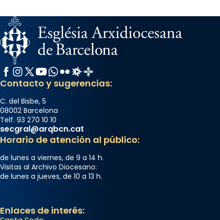
Facebook
Instagram
X / Twitter
YouTube
WhatsApp
Flickr
Radio Estel
Catalunya Cristiana
Contacto y sugerencias:
C. del Bisbe, 5
08002 Barcelona
Telf. 93 270 10 10
secgral@arqbcn.cat
Horario de atención al público:
de lunes a viernes, de 9 a 14 h.
Visitas al Archivo Diocesano:
de lunes a jueves, de 10 a 13 h.
Enlaces de interés: