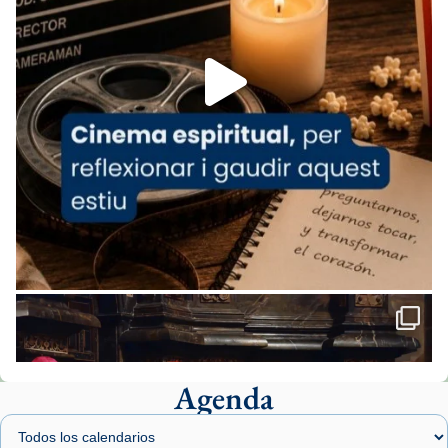
espana-testimoni...
Foto
View on Facebook
·
Share
Arquebisbat de Barcelona
2 weeks ago
«Avui les santes Juliana i Semproniana ens
ajuden a alçar la mirada»
Mons. Sergi Gordo, bisbe de Tortosa, ha
presidit aquest 27 de juliol la missa de Les
Santes de Mataró.
🔗
tinyurl.com/cvu5jmbk
📸 J. Merino
Agenda
Foto
View on Facebook
·
Share