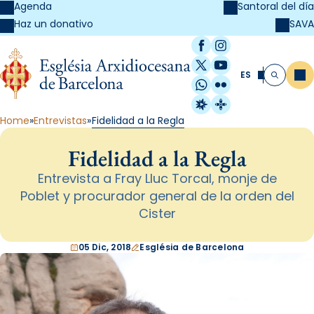
Agenda
Santoral del día
SAVA
Haz un donativo
Facebook
Instagram
X / Twitter
YouTube
ES
Me
Buscar
WhatsApp
Flickr
Radio Estel
Catalunya Cristi
Home
Entrevistas
Fidelidad a la Regla
Fidelidad a la Regla
Entrevista a Fray Lluc Torcal, monje de
Poblet y procurador general de la orden del
Cister
05 Dic, 2018
Església de Barcelona