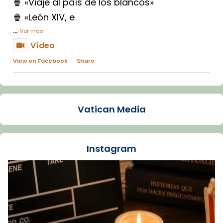
🍿 «Viaje al país de los blancos»
🍿 «León XIV, e
...
Ver más
Vídeo
View on Facebook
·
Share
Arquebisbat de Barcelona
1 week ago
Vatican Media
La Carmina va patir depressió. Fa gairebé
dos mesos, a l'Estadi Lluís Companys, la
jove va fer arribar el seu testimoni al papa
Instagram
Lleó XIV.
Recupera l'entrevista comp
Vatican
tican News 👇
News
www.vaticannews.va/es/iglesia/news/2026-
07/carmina-historia-depresion-papa-viaje-