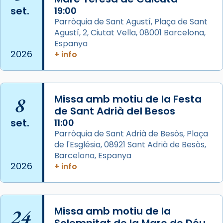
set.
19:00
View on Facebook
·
Share
Parròquia de Sant Agustí, Plaça de Sant
Agustí, 2, Ciutat Vella, 08001 Barcelona,
Arquebisbat de Barcelona
is at Catedral
Espanya
de Barcelona.
2026
+ info
1 week ago
Aquest dilluns, 27 de juliol, ha tingut lloc la
missa d’acció de gràcies en agraïment al
8
Missa amb motiu de la Festa
comitè organitzador de la visita apostòlica
de Sant Adrià del Besos
del Sant Pare Lleó XIV a Barcelona, i als
set.
11:00
col·laboradors, a la Catedral de Barcelona.
Parròquia de Sant Adrià de Besòs, Plaça
L’arquebisbe de Barcelona, el cardenal Joan
de l'Església, 08921 Sant Adrià de Besòs,
Josep Omella, ha presidit la missa i l’ha
Barcelona, Espanya
2026
+ info
concelebrat el bisbe auxiliar de Barcelona,
Mons. David Abadías.
📸 Dr. G. Simón
24
Missa amb motiu de la
Photo