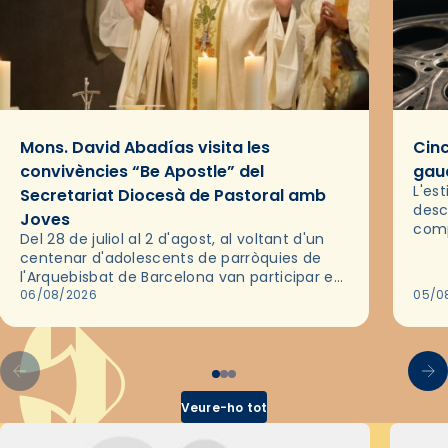
Mons. David Abadías visita les
Cinc
convivències “Be Apostle” del
gaud
L'es
Secretariat Diocesà de Pastoral amb
desc
Joves
comp
Del 28 de juliol al 2 d'agost, al voltant d'un
deix
centenar d'adolescents de parròquies de
trav
l'Arquebisbat de Barcelona van participar en
les convivències Be Apostle, organitzades
06/08/2026
05/0
pel Secretariat Diocesà de Pastoral amb…
Veure-ho tot