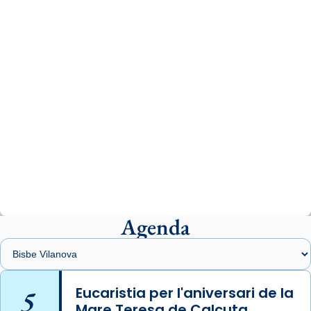
www.vaticannews.va/es/iglesia/news/2026-
07/carmina-historia-depresion-papa-viaje-
espana-testimoni...
Photo
View on Facebook
·
Share
Arquebisbat de Barcelona
1 week ago
«Avui les santes Juliana i Semproniana ens
ajuden a alçar la mirada»
Mons. Sergi Gordo, bisbe de Tortosa, ha
presidit aquest 27 de juliol la missa de Les
Agenda
Santes de Mataró.
🔗
tinyurl.com/cvu5jmbk
📸 J. Merino
5
Eucaristia per l'aniversari de la
Mare Teresa de Calcuta
Photo