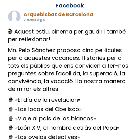
Facebook
Arquebisbat de Barcelona
2 days ago
🎬 Aquest estiu, cinema per gaudir i també
per reflexionar!
Mn. Peio Sánchez proposa cinc pel·lícules
per a aquestes vacances. Històries per a
tots els públics que ens conviden a fer-nos
preguntes sobre l'acollida, la superació, la
convivència, la vocació i la nostra manera
de mirar els altres.
🍿 «El día de la revelación»
🍿 «Las locas del Obelisco»
🍿 «Viaje al país de los blancos»
🍿 «León XIV, el hombre detrás del Papa»
🍿 «Las ovejas detectives»