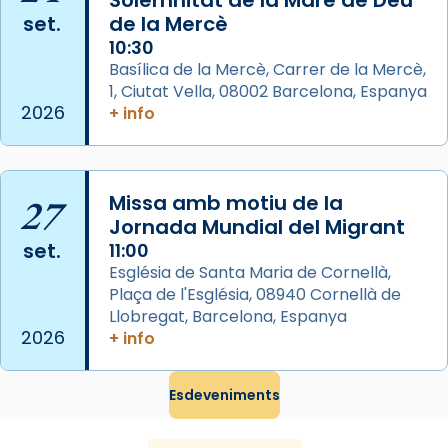
Solemnitat de la Mare de Déu
View on Facebook
·
Share
set.
de la Mercè
10:30
Arquebisbat de Barcelona
Basílica de la Mercè, Carrer de la Mercè,
2 weeks ago
1, Ciutat Vella, 08002 Barcelona, Espanya
2026
+ info
Memòria de les santes Juliana i
Semproniana, verges i màrtirs.
Acompanyant la història de sant Cugat, a
27
Missa amb motiu de la
partir de l’Edat Mitjana sorgeix la tradició
Jornada Mundial del Migrant
que les santes Juliana (“relatiu a Júlia”) i
set.
11:00
Semproniana (“relatiu a Semprònia =
Església de Santa Maria de Cornellà,
eterna”) són deixebles seves. I l’any 1667, el
Plaça de l'Església, 08940 Cornellà de
frare Joan Gaspar Roig, afirma en una obra
Llobregat, Barcelona, Espanya
que les santes són filles de l’antiga Iluro.
2026
+ info
Mataró en reivindicarà les relíquies fins que
les aconseguirà el 1772. L’ofici que es canta
Esdeveniments
a la “Missa de les Santes” (“Missa de
Glòria”) fou composta el 1848 per Mn.