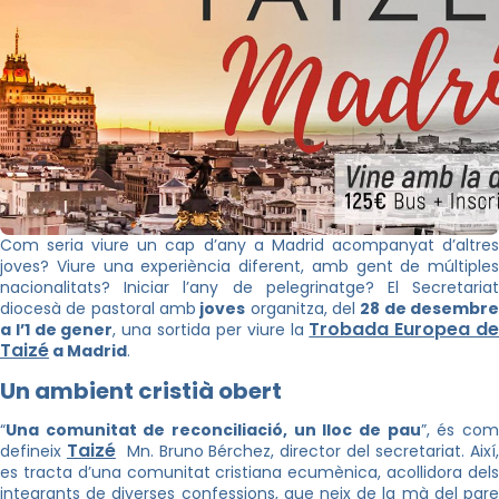
Com seria viure un cap d’any a Madrid acompanyat d’altres
joves? Viure una experiència diferent, amb gent de múltiples
nacionalitats? Iniciar l’any de pelegrinatge? El Secretariat
diocesà de pastoral amb
joves
organitza, del
28 de desembr
Trobada Europea d
a l’1 de gener
, una sortida per viure la
Taizé
a Madrid
.
Un ambient cristià obert
“
Una comunitat de reconciliació, un lloc de pau
”, és co
Taizé
defineix
Mn. Bruno Bérchez, director del secretariat. Així
es tracta d’una comunitat cristiana ecumènica, acollidora dels
integrants de diverses confessions, que neix de la mà del pare