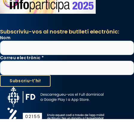
Subscriviu-vos al nostre butlletí electrònic:
Nom
Correu electrònic
*