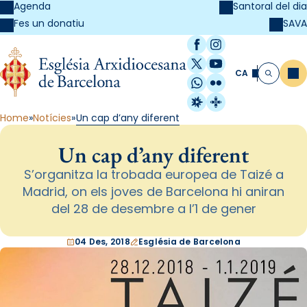
Agenda
Santoral del dia
SAVA
Fes un donatiu
Facebook
Instagram
X / Twitter
YouTube
CA
Me
Cerca
WhatsApp
Flickr
Radio Estel
Catalunya Cristi
Home
Notícies
Un cap d’any diferent
Un cap d’any diferent
S’organitza la trobada europea de Taizé a
Madrid, on els joves de Barcelona hi aniran
del 28 de desembre a l’1 de gener
04 Des, 2018
Església de Barcelona