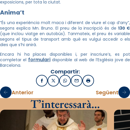
exposicions, per tota la ciutat.
Anima’t
“És una experiència molt maca i diferent de viure el cap d’any”,
segons explica Mn. Bruno. El preu de la inscripció és de
130 €
(que inclou viatge en autobús). Tanmateix, el preu és variable
segons el tipus de transport amb què es vulgui accedir o els
dies que s’hi anirà.
Encara hi ha places disponibles i, per inscriure’s, es pot
formulari
completar el
disponible al web de l’Església jove d
Barcelona.
Compartir:
Facebook
X / Twitter
WhatsApp
Email
Imprimir
Anterior
Següent
T’interessarà…