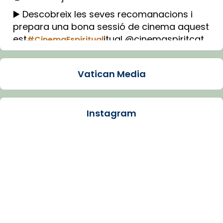
▶️ Descobreix les seves recomanacions i
prepara una bona sessió de cinema aquest
est
itual @cinemaspiritcat
#CinemaEspiritual
Imatge: Generada amb IA (OpenAI)
Video
Vatican Media
View on Facebook
·
Share
Instagram
Arquebisbat de Barcelona
1 week ago
La Carmina va patir depressió. Fa gairebé
dos mesos, a l'Estadi Lluís Companys, la
jove va fer arribar el seu testimoni al papa
Lleó XIV.
Recupera l'entrevista comp
Vatican
tican News 👇
News