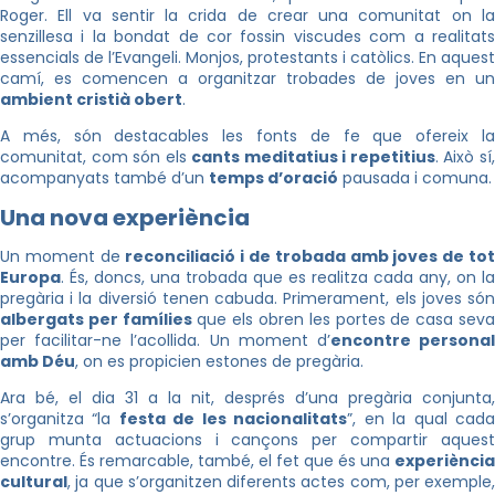
Roger. Ell va sentir la crida de crear una comunitat on la
senzillesa i la bondat de cor fossin viscudes com a realitats
essencials de l’Evangeli. Monjos, protestants i catòlics. En aquest
camí, es comencen a organitzar trobades de joves en un
ambient cristià obert
.
A més, són destacables les fonts de fe que ofereix la
comunitat, com són els
cants meditatius i repetitius
. Això sí
acompanyats també d’un
temps d’oració
pausada i comuna.
Una nova experiència
Un moment de
reconciliació i de trobada amb joves de to
Europa
. És, doncs, una trobada que es realitza cada any, on la
pregària i la diversió tenen cabuda. Primerament, els joves són
albergats per famílies
que els obren les portes de casa sev
per facilitar-ne l’acollida. Un moment d’
encontre persona
amb Déu
, on es propicien estones de pregària.
Ara bé, el dia 31 a la nit, després d’una pregària conjunta,
s’organitza “la
festa de les nacionalitats
”, en la qual cad
grup munta actuacions i cançons per compartir aquest
encontre. És remarcable, també, el fet que és una
experiència
cultural
, ja que s’organitzen diferents actes com, per exemple,