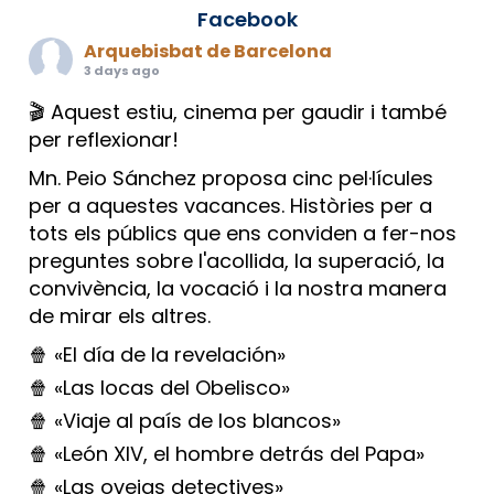
Facebook
Arquebisbat de Barcelona
3 days ago
🎬 Aquest estiu, cinema per gaudir i també
per reflexionar!
Mn. Peio Sánchez proposa cinc pel·lícules
per a aquestes vacances. Històries per a
tots els públics que ens conviden a fer-nos
preguntes sobre l'acollida, la superació, la
convivència, la vocació i la nostra manera
de mirar els altres.
🍿 «El día de la revelación»
🍿 «Las locas del Obelisco»
🍿 «Viaje al país de los blancos»
🍿 «León XIV, el hombre detrás del Papa»
🍿 «Las ovejas detectives»