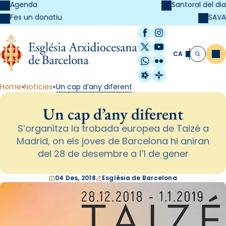
Agenda
Santoral del dia
SAVA
Fes un donatiu
Facebook
Instagram
X / Twitter
YouTube
CA
Me
Cerca
WhatsApp
Flickr
Radio Estel
Catalunya Cristi
Home
Notícies
Un cap d’any diferent
Un cap d’any diferent
S’organitza la trobada europea de Taizé a
Madrid, on els joves de Barcelona hi aniran
del 28 de desembre a l’1 de gener
04 Des, 2018
Església de Barcelona