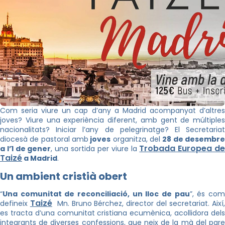
Com seria viure un cap d’any a Madrid acompanyat d’altres
joves? Viure una experiència diferent, amb gent de múltiples
nacionalitats? Iniciar l’any de pelegrinatge? El Secretariat
diocesà de pastoral amb
joves
organitza, del
28 de desembr
Trobada Europea d
a l’1 de gener
, una sortida per viure la
Taizé
a Madrid
.
Un ambient cristià obert
“
Una comunitat de reconciliació, un lloc de pau
”, és co
Taizé
defineix
Mn. Bruno Bérchez, director del secretariat. Així
es tracta d’una comunitat cristiana ecumènica, acollidora dels
integrants de diverses confessions, que neix de la mà del pare