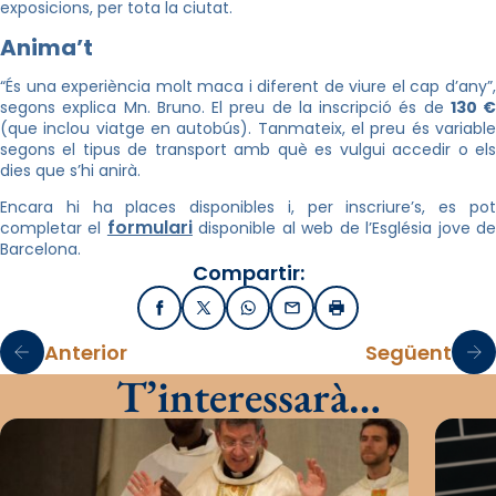
exposicions, per tota la ciutat.
Anima’t
“És una experiència molt maca i diferent de viure el cap d’any”,
segons explica Mn. Bruno. El preu de la inscripció és de
130 €
(que inclou viatge en autobús). Tanmateix, el preu és variable
segons el tipus de transport amb què es vulgui accedir o els
dies que s’hi anirà.
Encara hi ha places disponibles i, per inscriure’s, es pot
formulari
completar el
disponible al web de l’Església jove d
Barcelona.
Compartir:
Facebook
X / Twitter
WhatsApp
Email
Imprimir
Anterior
Següent
T’interessarà…