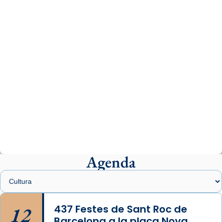
www.vaticannews.va/es/iglesia/news/2026-
07/carmina-historia-depresion-papa-viaje-
espana-testimoni...
Photo
View on Facebook
·
Share
Arquebisbat de Barcelona
2 weeks ago
«Avui les santes Juliana i Semproniana ens
ajuden a alçar la mirada»
Mons. Sergi Gordo, bisbe de Tortosa, ha
presidit aquest 27 de juliol la missa de Les
Agenda
Santes de Mataró.
🔗
tinyurl.com/cvu5jmbk
📸 J. Merino
12
437 Festes de Sant Roc de
Barcelona a la plaça Nova
Photo