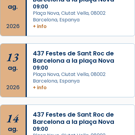
ag.
09:00
View on Facebook
·
Share
Plaça Nova, Ciutat Vella, 08002
Barcelona, Espanya
Arquebisbat de Barcelona
2026
is at Catedral
+ info
de Barcelona.
2 weeks ago
Aquest dilluns, 27 de juliol, ha tingut lloc la
13
437 Festes de Sant Roc de
missa d’acció de gràcies en agraïment al
Barcelona a la plaça Nova
comitè organitzador de la visita apostòlica
ag.
09:00
del Sant Pare Lleó XIV a Barcelona, i als
Plaça Nova, Ciutat Vella, 08002
col·laboradors, a la Catedral de Barcelona.
Barcelona, Espanya
L’arquebisbe de Barcelona, el cardenal Joan
2026
+ info
Josep Omella, ha presidit la missa i l’ha
concelebrat el bisbe auxiliar de Barcelona,
Mons. David Abadías.
14
437 Festes de Sant Roc de
📸 Dr. G. Simón
Barcelona a la plaça Nova
ag.
09:00
Photo