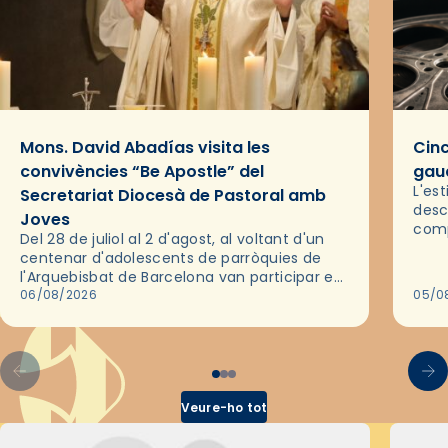
Mons. David Abadías visita les
Cinc
convivències “Be Apostle” del
gaud
L'es
Secretariat Diocesà de Pastoral amb
desc
Joves
comp
Del 28 de juliol al 2 d'agost, al voltant d'un
deix
centenar d'adolescents de parròquies de
trav
l'Arquebisbat de Barcelona van participar en
les convivències Be Apostle, organitzades
06/08/2026
05/0
pel Secretariat Diocesà de Pastoral amb…
Veure-ho tot