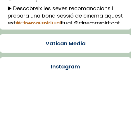
▶️ Descobreix les seves recomanacions i
prepara una bona sessió de cinema aquest
est
itual @cinemaspiritcat
#CinemaEspiritual
Imatge: Generada amb IA (OpenAI)
Video
Vatican Media
View on Facebook
·
Share
Instagram
Arquebisbat de Barcelona
1 week ago
La Carmina va patir depressió. Fa gairebé
dos mesos, a l'Estadi Lluís Companys, la
jove va fer arribar el seu testimoni al papa
Lleó XIV.
Recupera l'entrevista comp
Vatican
tican News 👇
News