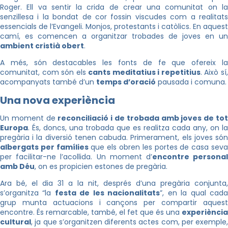
Roger. Ell va sentir la crida de crear una comunitat on la
senzillesa i la bondat de cor fossin viscudes com a realitats
essencials de l’Evangeli. Monjos, protestants i catòlics. En aquest
camí, es comencen a organitzar trobades de joves en un
ambient cristià obert
.
A més, són destacables les fonts de fe que ofereix la
comunitat, com són els
cants meditatius i repetitius
. Això sí
acompanyats també d’un
temps d’oració
pausada i comuna.
Una nova experiència
Un moment de
reconciliació i de trobada amb joves de to
Europa
. És, doncs, una trobada que es realitza cada any, on la
pregària i la diversió tenen cabuda. Primerament, els joves són
albergats per famílies
que els obren les portes de casa sev
per facilitar-ne l’acollida. Un moment d’
encontre persona
amb Déu
, on es propicien estones de pregària.
Ara bé, el dia 31 a la nit, després d’una pregària conjunta,
s’organitza “la
festa de les nacionalitats
”, en la qual cad
grup munta actuacions i cançons per compartir aquest
encontre. És remarcable, també, el fet que és una
experiència
cultural
, ja que s’organitzen diferents actes com, per exemple,