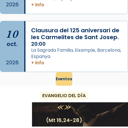
partir de l’Edat Mitjana sorgeix la tradició
2026
+ info
que les santes Juliana (“relatiu a Júlia”) i
Semproniana (“relatiu a Semprònia =
eterna”) són deixebles seves. I l’any 1667, el
10
Clausura del 125 aniversari de
frare Joan Gaspar Roig, afirma en una obra
les Carmelites de Sant Josep.
que les santes són filles de l’antiga Iluro.
oct.
20:00
Mataró en reivindicarà les relíq
La Sagrada Familia, Eixample, Barcelona,
...
Ver más
Espanya
2026
Foto
+ info
View on Facebook
·
Share
Eventos
EVANGELIO DEL DÍA
(Mt 16,24-28)