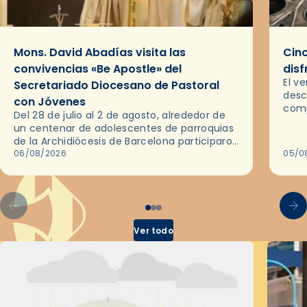
Mons. David Abadías visita las
Cinc
convivencias «Be Apostle» del
disf
El v
Secretariado Diocesano de Pastoral
desc
con Jóvenes
comp
Del 28 de julio al 2 de agosto, alrededor de
ocas
un centenar de adolescentes de parroquias
histo
de la Archidiócesis de Barcelona participaron
sobr
en las convivencias Be Apostle, organizadas
06/08/2026
05/0
por el Secretariado Diocesano…
Ver todo