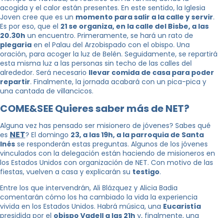
acogida y el calor están presentes. En este sentido, la Iglesia
Joven cree que es un
momento para salir a la calle y servir
.
Es por eso, que el
21 se organiza, en la calle del Bisbe, a las
20.30h
un encuentro. Primeramente, se hará un rato de
plegaria
en el Palau del Arzobispado con el obispo. Una
oración, para acoger la luz de Belén. Seguidamente, se repartirá
esta misma luz a las personas sin techo de las calles del
alrededor. Será necesario
llevar comida de casa para poder
repartir
. Finalmente, la jornada acabará con un pica-pica y
una cantada de villancicos.
COME&SEE Quieres saber más de NET?
Alguna vez has pensado ser misionero de jóvenes? Sabes qué
NET
es
? El domingo
23, a las 19h, a la parroquia de Santa
Inés
se responderán estas preguntas. Algunos de los jóvenes
vinculados con la delegación están haciendo de misioneros en
los Estados Unidos con organización de NET. Con motivo de las
fiestas, vuelven a casa y explicarán su
testigo
.
Entre los que intervendrán, Ali Blázquez y Alicia Badia
comentarán cómo los ha cambiado la vida la experiencia
vivida en los Estados Unidos. Habrá música, una
Eucaristía
presidida por el
obispo Vadell a las 21h
y, finalmente, una