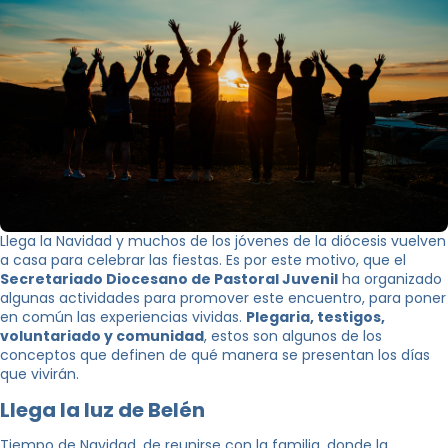
Llega la Navidad y muchos de los jóvenes de la diócesis vuelven
a casa para celebrar las fiestas. Es por este motivo, que el
Secretariado Diocesano de Pastoral Juvenil
ha organizado
algunas actividades para promover este encuentro, para poner
en común las experiencias vividas.
Plegaria, testigos,
voluntariado y comunidad
, estos son algunos de los
conceptos que definen de qué manera se presentan los días
que vivirán.
Llega la luz de Belén
Tiempo de Navidad, de reunirse con la familia, donde la