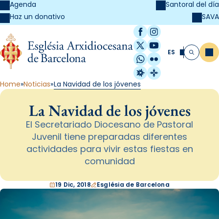
Agenda
Santoral del día
SAVA
Haz un donativo
Facebook
Instagram
X / Twitter
YouTube
ES
Me
Buscar
WhatsApp
Flickr
Radio Estel
Catalunya Cristi
Home
Noticias
La Navidad de los jóvenes
La Navidad de los jóvenes
El Secretariado Diocesano de Pastoral
Juvenil tiene preparadas diferentes
actividades para vivir estas fiestas en
comunidad
19 Dic, 2018
Església de Barcelona