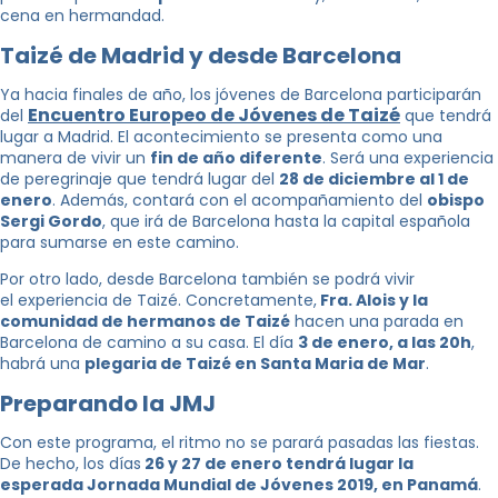
cena en hermandad.
Taizé de Madrid y desde Barcelona
Ya hacia finales de año, los jóvenes de Barcelona participarán
Encuentro Europeo de Jóvenes de Taizé
del
que tendrá
lugar a Madrid. El acontecimiento se presenta como una
manera de vivir un
fin de año diferente
. Será una experiencia
de peregrinaje que tendrá lugar del
28 de diciembre al 1 de
enero
. Además, contará con el acompañamiento del
obispo
Sergi Gordo
, que irá de Barcelona hasta la capital española
para sumarse en este camino.
Por otro lado, desde Barcelona también se podrá vivir
el experiencia de Taizé. Concretamente,
Fra. Alois y la
comunidad de hermanos de Taizé
hacen una parada en
Barcelona de camino a su casa. El día
3 de enero, a las 20h
,
habrá una
plegaria de Taizé en Santa Maria de Mar
.
Preparando la JMJ
Con este programa, el ritmo no se parará pasadas las fiestas.
De hecho, los días
26 y 27 de enero tendrá lugar la
esperada Jornada Mundial de Jóvenes 2019, en Panamá
.