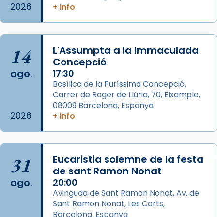
comitè organitzador de la visita apostòlica
2026
+ info
del Sant Pare Lleó XIV a Barcelona, i als
col·laboradors, a la Catedral de Barcelona.
L’arquebisbe de Barcelona, el cardenal Joan
14
L'Assumpta a la Immaculada
Josep Omella, ha presidit la missa i l’ha
Concepció
concelebrat el bisbe auxiliar de Barcelona,
ago.
17:30
Mons. David Abadías.
Basílica de la Puríssima Concepció,
Carrer de Roger de Llúria, 70, Eixample,
📸 Dr. G. Simón
08009 Barcelona, Espanya
Foto
2026
+ info
View on Facebook
·
Share
Arquebisbat de Barcelona
31
Eucaristia solemne de la festa
2 weeks ago
de sant Ramon Nonat
ago.
Memòria de les santes Juliana i
20:00
Avinguda de Sant Ramon Nonat, Av. de
Semproniana, verges i màrtirs.
Sant Ramon Nonat, Les Corts,
Acompanyant la història de sant Cugat, a
Barcelona, Espanya