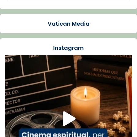
Arquebisbat de Barcelona
1 week ago
Vatican Media
La Carmina va patir depressió. Fa gairebé
dos mesos, a l'Estadi Lluís Companys, la
jove va fer arribar el seu testimoni al papa
Instagram
Lleó XIV.
Recupera l'entrevista comp
Vatican
tican News 👇
News
www.vaticannews.va/es/iglesia/news/2026-
07/carmina-historia-depresion-papa-viaje-
espana-testimoni...
Foto
View on Facebook
·
Share
Arquebisbat de Barcelona