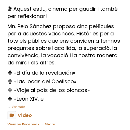
🎬 Aquest estiu, cinema per gaudir i també
per reflexionar!
Mn. Peio Sánchez proposa cinc pel·lícules
per a aquestes vacances. Històries per a
tots els públics que ens conviden a fer-nos
preguntes sobre l'acollida, la superació, la
convivència, la vocació i la nostra manera
de mirar els altres.
🍿 «El día de la revelación»
🍿 «Las locas del Obelisco»
🍿 «Viaje al país de los blancos»
🍿 «León XIV, e
...
Ver más
Vídeo
View on Facebook
·
Share