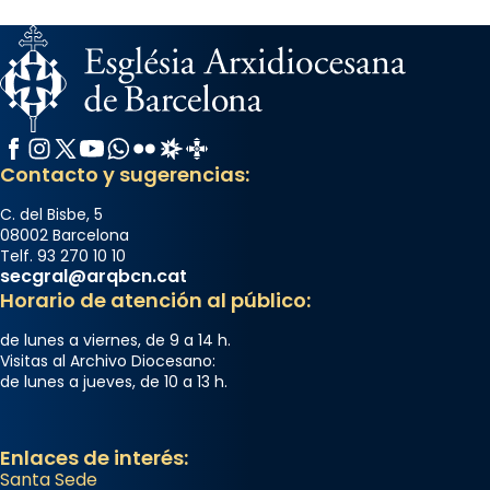
Facebook
Instagram
X / Twitter
YouTube
WhatsApp
Flickr
Radio Estel
Catalunya Cristiana
Contacto y sugerencias:
C. del Bisbe, 5
08002 Barcelona
Telf. 93 270 10 10
secgral@arqbcn.cat
Horario de atención al público:
de lunes a viernes, de 9 a 14 h.
Visitas al Archivo Diocesano:
de lunes a jueves, de 10 a 13 h.
Enlaces de interés:
Santa Sede