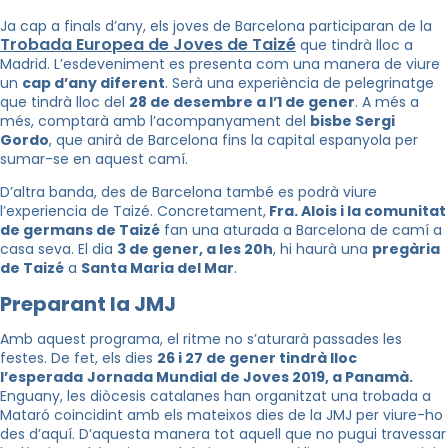
Ja cap a finals d’any, els joves de Barcelona participaran de la
Trobada Europea de Joves de Taizé
que tindrà lloc a
Madrid. L’esdeveniment es presenta com una manera de viure
un
cap d’any diferent
. Serà una experiència de pelegrinatge
que tindrà lloc del
28 de desembre a l’1 de gener
. A més a
més, comptarà amb l’acompanyament del
bisbe Sergi
Gordo
, que anirà de Barcelona fins la capital espanyola per
sumar-se en aquest camí.
D’altra banda, des de Barcelona també es podrà viure
l’experiencia de Taizé. Concretament,
Fra. Alois i la comunitat
de germans de Taizé
fan una aturada a Barcelona de camí a
casa seva. El dia
3 de gener, a les 20h
, hi haurà una
pregària
de Taizé
a
Santa Maria del Mar
.
Preparant la JMJ
Amb aquest programa, el ritme no s’aturarà passades les
festes. De fet, els dies
26 i 27 de gener tindrà lloc
l’esperada
Jornada Mundial de Joves 2019, a Panamà.
Enguany, les diòcesis catalanes han organitzat una trobada a
Mataró coincidint amb els mateixos dies de la JMJ per viure-ho
des d’aquí. D’aquesta manera tot aquell que no pugui travessar