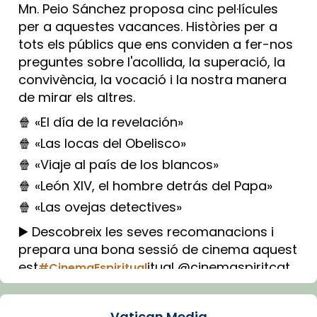
Mn. Peio Sánchez proposa cinc pel·lícules
per a aquestes vacances. Històries per a
tots els públics que ens conviden a fer-nos
preguntes sobre l'acollida, la superació, la
convivència, la vocació i la nostra manera
de mirar els altres.
🍿 «El día de la revelación»
🍿 «Las locas del Obelisco»
🍿 «Viaje al país de los blancos»
🍿 «León XIV, el hombre detrás del Papa»
🍿 «Las ovejas detectives»
▶️ Descobreix les seves recomanacions i
prepara una bona sessió de cinema aquest
est
itual @cinemaspiritcat
#CinemaEspiritual
Imatge: Generada amb IA (OpenAI)
Video
Vatican Media