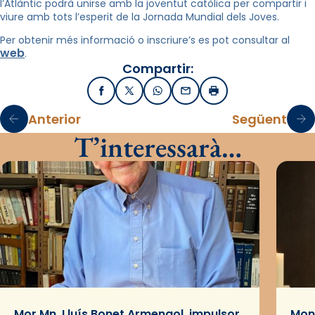
l’Atlàntic podrà unirse amb la joventut catòlica per compartir i
viure amb tots l’esperit de la Jornada Mundial dels Joves.
Per obtenir més informació o inscriure’s es pot consultar al
web
.
Compartir:
Facebook
X / Twitter
WhatsApp
Email
Imprimir
Anterior
Següent
T’interessarà…
Mor Mn. Lluís Bonet Armengol, impulsor
Mons