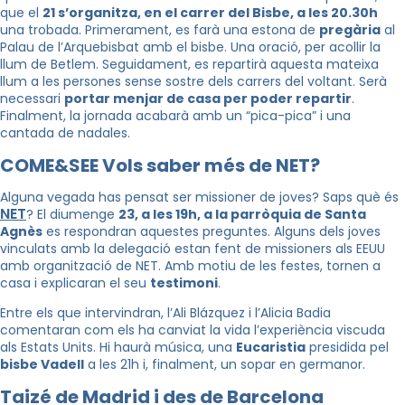
que el
21 s’organitza, en el carrer del Bisbe, a les 20.30h
una trobada. Primerament, es farà una estona de
pregària
al
Palau de l’Arquebisbat amb el bisbe. Una oració, per acollir la
llum de Betlem. Seguidament, es repartirà aquesta mateixa
llum a les persones sense sostre dels carrers del voltant. Serà
necessari
portar menjar de casa per poder repartir
.
Finalment, la jornada acabarà amb un “pica-pica” i una
cantada de nadales.
COME&SEE Vols saber més de NET?
Alguna vegada has pensat ser missioner de joves? Saps què és
NET
? El diumenge
23, a les 19h, a la parròquia de Santa
Agnès
es respondran aquestes preguntes. Alguns dels joves
vinculats amb la delegació estan fent de missioners als EEUU
amb organització de NET. Amb motiu de les festes, tornen a
casa i explicaran el seu
testimoni
.
Entre els que intervindran, l’Ali Blázquez i l’Alicia Badia
comentaran com els ha canviat la vida l’experiència viscuda
als Estats Units. Hi haurà música, una
Eucaristia
presidida pel
bisbe Vadell
a les 21h i, finalment, un sopar en germanor.
Taizé de Madrid i des de Barcelona