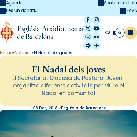
Agenda
Santoral del dia
SAVA
Fes un donatiu
Facebook
Instagram
X / Twitter
YouTube
CA
Me
Cerca
WhatsApp
Flickr
Radio Estel
Catalunya Cristi
Home
Notícies
El Nadal dels joves
El Nadal dels joves
El Secretariat Diocesà de Pastoral Juvenil
organitza diferents activitats per viure el
Nadal en comunitat
18 Des, 2018
Església de Barcelona