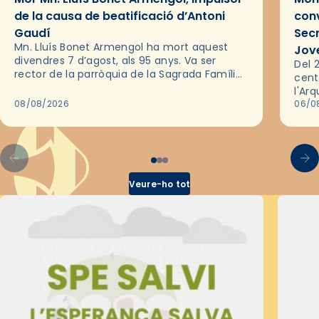
de la causa de beatificació d’Antoni
conv
Gaudí
Sec
Mn. Lluís Bonet Armengol ha mort aquest
Jov
divendres 7 d’agost, als 95 anys. Va ser
Del 2
rector de la parròquia de la Sagrada Família
cent
de Barcelona durant 25 anys, entre 1993 i
l'Ar
2018,…
08/08/2026
les 
06/0
pel 
Veure-ho tot