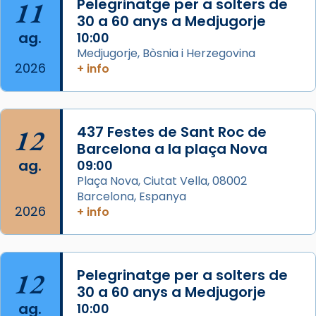
Aquest dilluns, 27 de juliol, ha tingut lloc la
11
Pelegrinatge per a solters de
missa d’acció de gràcies en agraïment al
30 a 60 anys a Medjugorje
ag.
comitè organitzador de la visita apostòlica
10:00
Medjugorje, Bòsnia i Herzegovina
del Sant Pare Lleó XIV a Barcelona, i als
2026
+ info
col·laboradors, a la Catedral de Barcelona.
L’arquebisbe de Barcelona, el cardenal Joan
Josep Omella, ha presidit la missa i l’ha
12
437 Festes de Sant Roc de
concelebrat el bisbe auxiliar de Barcelona,
Barcelona a la plaça Nova
Mons. David Abadías.
ag.
09:00
📸 Dr. G. Simón
Plaça Nova, Ciutat Vella, 08002
Barcelona, Espanya
Photo
2026
+ info
View on Facebook
·
Share
Arquebisbat de Barcelona
12
Pelegrinatge per a solters de
2 weeks ago
30 a 60 anys a Medjugorje
Memòria de les santes Juliana i
ag.
10:00
Semproniana, verges i màrtirs.