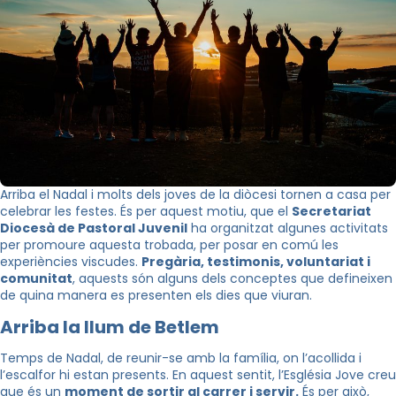
Arriba el Nadal i molts dels joves de la diòcesi tornen a casa per
celebrar les festes. És per aquest motiu, que el
Secretariat
Diocesà de Pastoral Juvenil
ha organitzat algunes activitats
per promoure aquesta trobada, per posar en comú les
experiències viscudes.
Pregària, testimonis, voluntariat i
comunitat
, aquests són alguns dels conceptes que defineixen
de quina manera es presenten els dies que viuran.
Arriba la llum de Betlem
Temps de Nadal, de reunir-se amb la família, on l’acollida i
l’escalfor hi estan presents. En aquest sentit, l’Església Jove creu
que és un
moment de sortir al carrer i servir.
És per això,