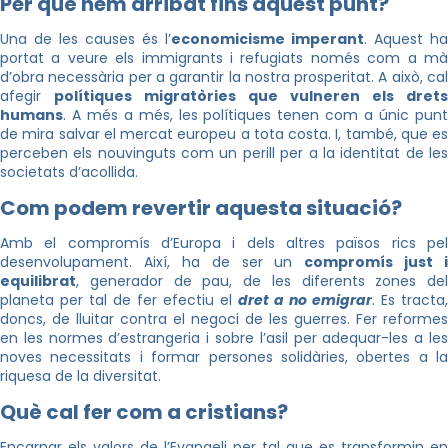
Per què hem arribat fins aquest punt?
Una de les causes és l’
economicisme imperant
. Aquest ha
portat a veure els immigrants i refugiats només com a mà
d’obra necessària per a garantir la nostra prosperitat. A això, cal
afegir
polítiques migratòries que vulneren els drets
humans
. A més a més, les polítiques tenen com a únic punt
de mira salvar el mercat europeu a tota costa. I, també, que es
perceben els nouvinguts com un perill per a la identitat de les
societats d’acollida.
Com podem revertir aquesta situació?
Amb el compromís d’Europa i dels altres països rics pel
desenvolupament. Així, ha de ser un
compromís just i
equilibrat
, generador de pau, de les diferents zones del
planeta per tal de fer efectiu el
dret a no emigrar
. Es tracta,
doncs, de lluitar contra el negoci de les guerres. Fer reformes
en les normes d’estrangeria i sobre l’asil per adequar-les a les
noves necessitats i formar persones solidàries, obertes a la
riquesa de la diversitat.
Què cal fer com a cristians?
Encarnar els valors de l’Evangeli per tal que es transformin en