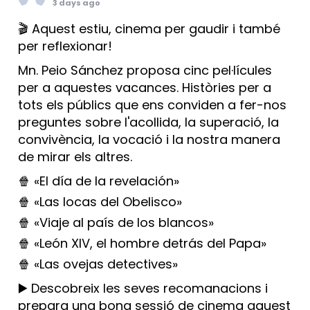
3 days ago
🎬 Aquest estiu, cinema per gaudir i també
per reflexionar!
Mn. Peio Sánchez proposa cinc pel·lícules
per a aquestes vacances. Històries per a
tots els públics que ens conviden a fer-nos
preguntes sobre l'acollida, la superació, la
convivència, la vocació i la nostra manera
de mirar els altres.
🍿 «El día de la revelación»
🍿 «Las locas del Obelisco»
🍿 «Viaje al país de los blancos»
🍿 «León XIV, el hombre detrás del Papa»
🍿 «Las ovejas detectives»
▶️ Descobreix les seves recomanacions i
prepara una bona sessió de cinema aquest