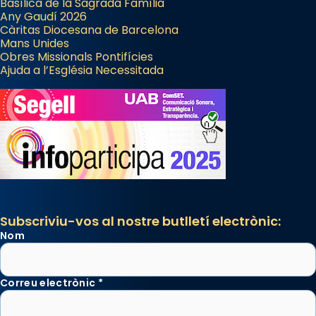
Basílica de la Sagrada Família
Any Gaudí 2026
Càritas Diocesana de Barcelona
Mans Unides
Obres Missionals Pontifícies
Ajuda a l’Església Necessitada
Subscriviu-vos al nostre butlletí electrònic:
Nom
Correu electrònic
*