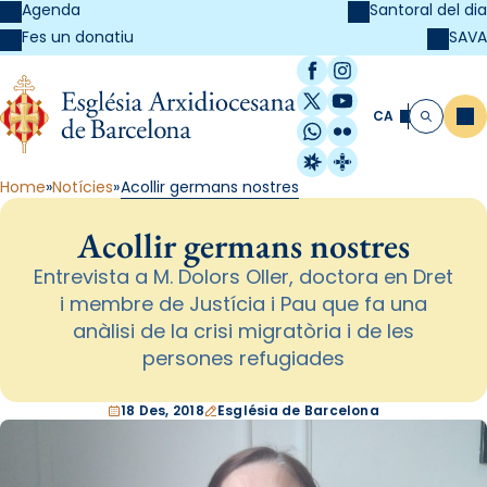
Agenda
Santoral del dia
SAVA
Fes un donatiu
Facebook
Instagram
X / Twitter
YouTube
CA
Me
Cerca
WhatsApp
Flickr
Radio Estel
Catalunya Cristi
Home
Notícies
Acollir germans nostres
Acollir germans nostres
Entrevista a M. Dolors Oller, doctora en Dret
i membre de Justícia i Pau que fa una
anàlisi de la crisi migratòria i de les
persones refugiades
18 Des, 2018
Església de Barcelona