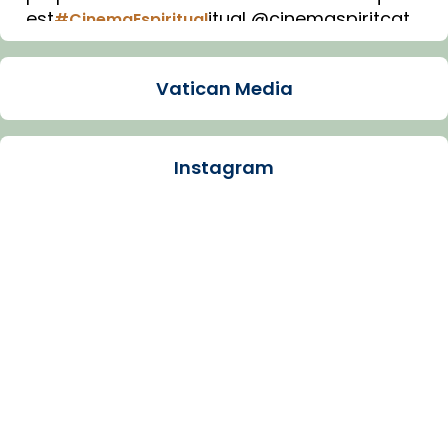
est
itual @cinemaspiritcat
#CinemaEspiritual
Imatge: Generada amb IA (OpenAI)
Video
Vatican Media
View on Facebook
·
Share
Instagram
Arquebisbat de Barcelona
1 week ago
La Carmina va patir depressió. Fa gairebé
dos mesos, a l'Estadi Lluís Companys, la
jove va fer arribar el seu testimoni al papa
Lleó XIV.
Recupera l'entrevista comp
Vatican
tican News 👇
News
www.vaticannews.va/es/iglesia/news/2026-
07/carmina-historia-depresion-papa-viaje-