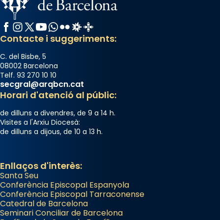
Facebook
Instagram
X / Twitter
YouTube
WhatsApp
Flickr
Radio Estel
Catalunya Cristiana
Contacte i suggeriments:
C. del Bisbe, 5
08002 Barcelona
Telf. 93 270 10 10
secgral@arqbcn.cat
Horari d'atenció al públic:
de dilluns a divendres, de 9 a 14 h.
Visites a l'Arxiu Diocesà:
de dilluns a dijous, de 10 a 13 h.
Enllaços d'interès:
Santa Seu
Conferència Episcopal Espanyola
Conferència Episcopal Tarraconense
Catedral de Barcelona
Seminari Conciliar de Barcelona