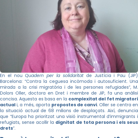
En el nou
Quadern per la solidaritat
de Justícia i Pau (JiP
Barcelona: “Contra la ceguesa incòmoda i autosuficient. Una
mirada a la crisi migratòria i de les persones refugiades”, M.
Dolors Oller, doctora en Dret i membre de JiP, fa una anàlisi
concisa. Aquesta es basa en la
complexitat del fet migratori
actual
i, a més, aporta
propostes de canvi
. Oller se centra e
la situació actual de 68 milions de desplaçats. Així, denuncia
que “Europa ha prioritzat una visió instrumental d’immigrants i
refugiats, sense acollir la
dignitat de tota persona i els seu
drets
”.