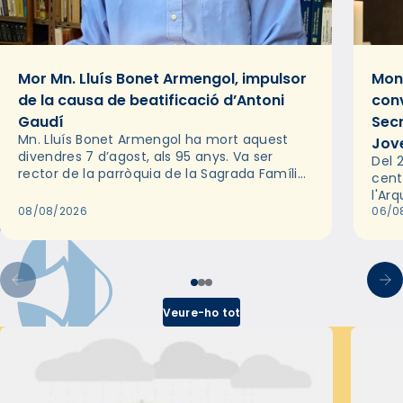
Mor Mn. Lluís Bonet Armengol, impulsor
Mons
de la causa de beatificació d’Antoni
conv
Gaudí
Sec
Mn. Lluís Bonet Armengol ha mort aquest
Jov
divendres 7 d’agost, als 95 anys. Va ser
Del 2
rector de la parròquia de la Sagrada Família
cent
de Barcelona durant 25 anys, entre 1993 i
l'Ar
2018,…
08/08/2026
les 
06/0
pel 
Veure-ho tot