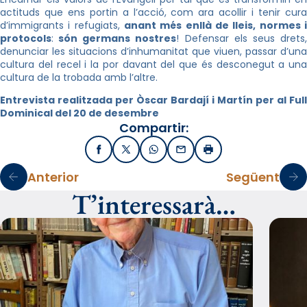
actituds que ens portin a l’acció, com ara acollir i tenir cura
d’immigrants i refugiats,
anant més enllà de lleis, normes i
protocols
:
són germans nostres
! Defensar els seus drets
denunciar les situacions d’inhumanitat que viuen, passar d’una
cultura del recel i la por davant del que és desconegut a una
cultura de la trobada amb l’altre.
Entrevista realitzada per Òscar Bardají i Martín per al Full
Dominical del 20 de desembre
Compartir:
Facebook
X / Twitter
WhatsApp
Email
Imprimir
Anterior
Següent
T’interessarà…