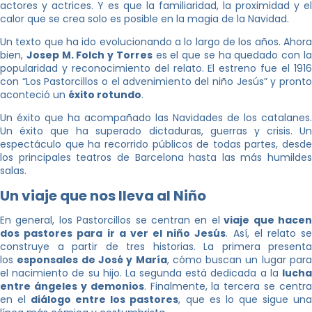
actores y actrices. Y es que la familiaridad, la proximidad y el
calor que se crea solo es posible en la magia de la Navidad.
Un texto que ha ido evolucionando a lo largo de los años. Ahora
bien,
Josep M. Folch y Torres
es el que se ha quedado con l
popularidad y reconocimiento del relato. El estreno fue el 1916
con “Los Pastorcillos o el advenimiento del niño Jesús” y pronto
aconteció un
éxito rotundo
.
Un éxito que ha acompañado las Navidades de los catalanes.
Un éxito que ha superado dictaduras, guerras y crisis. Un
espectáculo que ha recorrido públicos de todas partes, desde
los principales teatros de Barcelona hasta las más humildes
salas.
Un viaje que nos lleva al Niño
En general, los Pastorcillos se centran en el
viaje que hace
dos pastores para ir a ver el niño Jesús
. Así, el relato s
construye a partir de tres historias. La primera presenta
los
esponsales de José y María
, cómo buscan un lugar par
el nacimiento de su hijo. La segunda está dedicada a la
lucha
entre ángeles y demonios
. Finalmente, la tercera se centra
en el
diálogo entre los pastores
, que es lo que sigue un