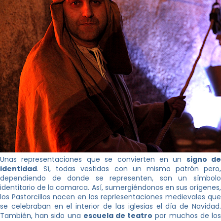
Unas representaciones que se convierten en un
signo de
identidad
. Sí, todas vestidas con un mismo patrón pero,
dependiendo de donde se representen, son un símbolo
identitario de la comarca. Así, sumergiéndonos en sus orígenes,
los Pastorcillos nacen en las reprlesentaciones medievales que
se celebraban en el interior de las iglesias el día de Navidad.
También, han sido una
escuela de teatro
por muchos de lo