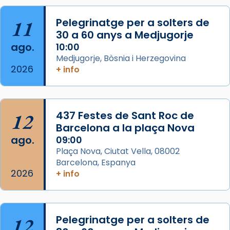
Acompanyant la història de sant Cugat, a
partir de l’Edat Mitjana sorgeix la tradició
11
Pelegrinatge per a solters de
que les santes Juliana (“relatiu a Júlia”) i
30 a 60 anys a Medjugorje
Semproniana (“relatiu a Semprònia =
ago.
10:00
eterna”) són deixebles seves. I l’any 1667, el
Medjugorje, Bòsnia i Herzegovina
2026
+ info
frare Joan Gaspar Roig, afirma en una obra
que les santes són filles de l’antiga Iluro.
Mataró en reivindicarà les relíq
...
Ver más
12
437 Festes de Sant Roc de
Foto
Barcelona a la plaça Nova
ago.
09:00
View on Facebook
·
Share
Plaça Nova, Ciutat Vella, 08002
Barcelona, Espanya
2026
+ info
12
Pelegrinatge per a solters de