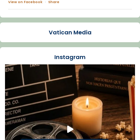
View on Facebook
·
Share
Arquebisbat de Barcelona
1 week ago
Vatican Media
La Carmina va patir depressió. Fa gairebé
dos mesos, a l'Estadi Lluís Companys, la
jove va fer arribar el seu testimoni al papa
Instagram
Lleó XIV.
Recupera l'entrevista comp
Vatican
tican News 👇
News
www.vaticannews.va/es/iglesia/news/2026-
07/carmina-historia-depresion-papa-viaje-
espana-testimoni...
Foto
View on Facebook
·
Share