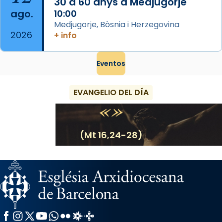
30 a 60 anys a Medjugorje
ago.
10:00
Medjugorje, Bòsnia i Herzegovina
2026
+ info
Eventos
EVANGELIO DEL DÍA
(Mt 16,24-28)
Facebook
Instagram
X / Twitter
YouTube
WhatsApp
Flickr
Radio Estel
Catalunya Cristiana