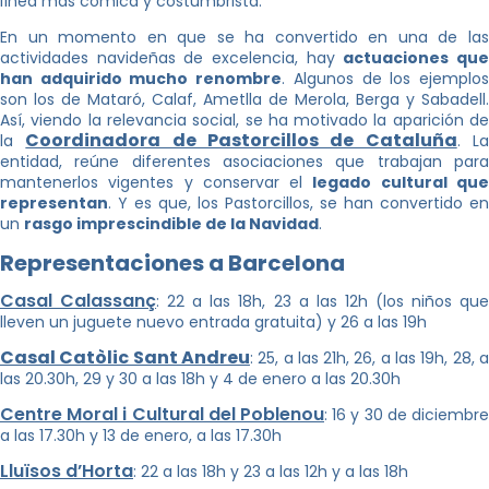
línea más cómica y costumbrista.
En un momento en que se ha convertido en una de las
actividades navideñas de excelencia, hay
actuaciones qu
han adquirido mucho renombre
. Algunos de los ejemplo
son los de Mataró, Calaf, Ametlla de Merola, Berga y Sabadell.
Así, viendo la relevancia social, se ha motivado la aparición de
Coordinadora de Pastorcillos de Cataluña
la
. L
entidad, reúne diferentes asociaciones que trabajan para
mantenerlos vigentes y conservar el
legado cultural qu
representan
. Y es que, los Pastorcillos, se han convertido en
un
rasgo imprescindible de la Navidad
.
Representaciones a Barcelona
Casal Calassanç
: 22 a las 18h, 23 a las 12h (los niños qu
lleven un juguete nuevo entrada gratuita) y 26 a las 19h
Casal Catòlic Sant Andreu
: 25, a las 21h, 26, a las 19h, 28, 
las 20.30h, 29 y 30 a las 18h y 4 de enero a las 20.30h
Centre Moral i Cultural del Poblenou
: 16 y 30 de diciembre
a las 17.30h y 13 de enero, a las 17.30h
Lluïsos d’Horta
: 22 a las 18h y 23 a las 12h y a las 18h