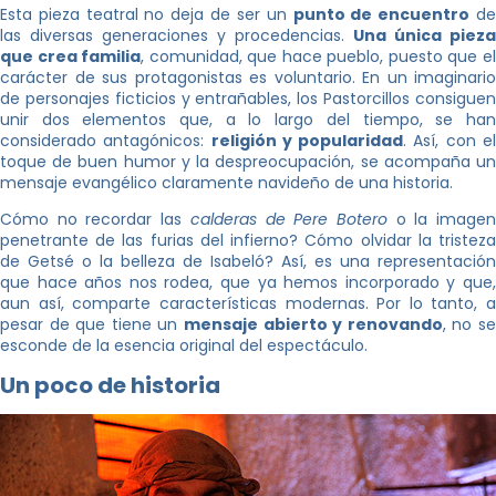
Esta pieza teatral no deja de ser un
punto de encuentro
d
las diversas generaciones y procedencias.
Una única pieza
que crea familia
, comunidad, que hace pueblo, puesto que e
carácter de sus protagonistas es voluntario. En un imaginario
de personajes ficticios y entrañables, los Pastorcillos consiguen
unir dos elementos que, a lo largo del tiempo, se han
considerado antagónicos:
religión y popularidad
. Así, con e
toque de buen humor y la despreocupación, se acompaña un
mensaje evangélico claramente navideño de una historia.
Cómo no recordar las
calderas de Pere Botero
o la image
penetrante de las furias del infierno? Cómo olvidar la tristeza
de Getsé o la belleza de Isabeló? Así, es una representación
que hace años nos rodea, que ya hemos incorporado y que,
aun así, comparte características modernas. Por lo tanto, a
pesar de que tiene un
mensaje abierto y renovando
, no s
esconde de la esencia original del espectáculo.
Un poco de historia