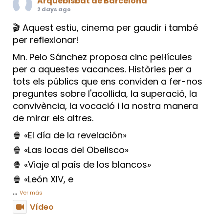
Arquebisbat de Barcelona
2 days ago
🎬 Aquest estiu, cinema per gaudir i també
per reflexionar!
Mn. Peio Sánchez proposa cinc pel·lícules
per a aquestes vacances. Històries per a
tots els públics que ens conviden a fer-nos
preguntes sobre l'acollida, la superació, la
convivència, la vocació i la nostra manera
de mirar els altres.
🍿 «El día de la revelación»
🍿 «Las locas del Obelisco»
🍿 «Viaje al país de los blancos»
🍿 «León XIV, e
...
Ver más
Vídeo