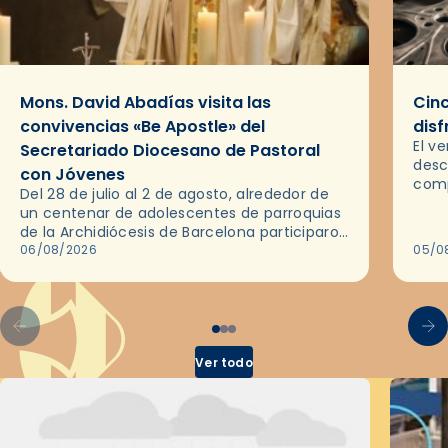
Mons. David Abadías visita las
Cinc
convivencias «Be Apostle» del
disf
El v
Secretariado Diocesano de Pastoral
desc
con Jóvenes
comp
Del 28 de julio al 2 de agosto, alrededor de
ocas
un centenar de adolescentes de parroquias
histo
de la Archidiócesis de Barcelona participaron
sobr
en las convivencias Be Apostle, organizadas
06/08/2026
05/0
por el Secretariado Diocesano…
Ver todo