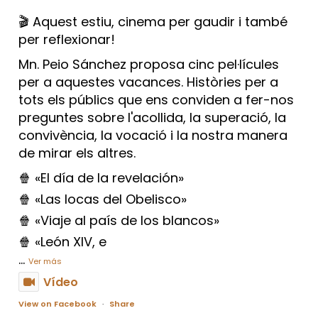
🎬 Aquest estiu, cinema per gaudir i també
per reflexionar!
Mn. Peio Sánchez proposa cinc pel·lícules
per a aquestes vacances. Històries per a
tots els públics que ens conviden a fer-nos
preguntes sobre l'acollida, la superació, la
convivència, la vocació i la nostra manera
de mirar els altres.
🍿 «El día de la revelación»
🍿 «Las locas del Obelisco»
🍿 «Viaje al país de los blancos»
🍿 «León XIV, e
...
Ver más
Vídeo
View on Facebook
·
Share