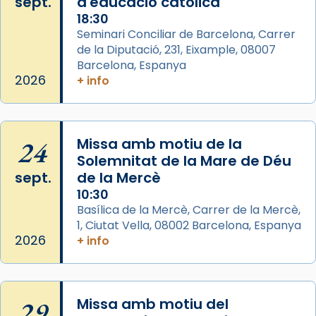
sept.
d'educació catòlica
partir de l’Edat Mitjana sorgeix la tradició
18:30
que les santes Juliana (“relatiu a Júlia”) i
Seminari Conciliar de Barcelona, Carrer
Semproniana (“relatiu a Semprònia =
de la Diputació, 231, Eixample, 08007
eterna”) són deixebles seves. I l’any 1667, el
Barcelona, Espanya
frare Joan Gaspar Roig, afirma en una obra
2026
+ info
que les santes són filles de l’antiga Iluro.
Mataró en reivindicarà les relíq
...
Ver más
24
Missa amb motiu de la
Foto
Solemnitat de la Mare de Déu
sept.
de la Mercè
View on Facebook
·
Share
10:30
Basílica de la Mercè, Carrer de la Mercè,
1, Ciutat Vella, 08002 Barcelona, Espanya
2026
+ info
29
Missa amb motiu del