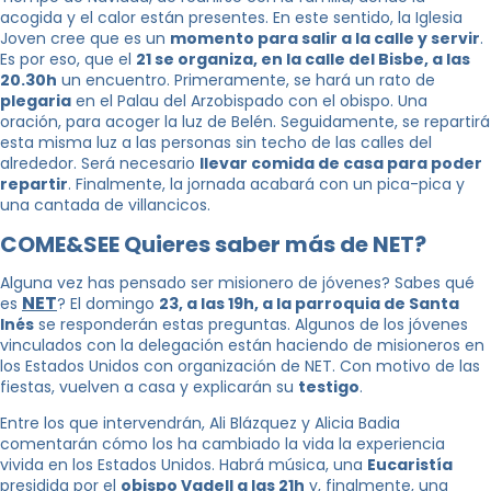
acogida y el calor están presentes. En este sentido, la Iglesia
Joven cree que es un
momento para salir a la calle y servir
.
Es por eso, que el
21 se organiza, en la calle del Bisbe, a las
20.30h
un encuentro. Primeramente, se hará un rato de
plegaria
en el Palau del Arzobispado con el obispo. Una
oración, para acoger la luz de Belén. Seguidamente, se repartirá
esta misma luz a las personas sin techo de las calles del
alrededor. Será necesario
llevar comida de casa para poder
repartir
. Finalmente, la jornada acabará con un pica-pica y
una cantada de villancicos.
COME&SEE Quieres saber más de NET?
Alguna vez has pensado ser misionero de jóvenes? Sabes qué
NET
es
? El domingo
23, a las 19h, a la parroquia de Santa
Inés
se responderán estas preguntas. Algunos de los jóvenes
vinculados con la delegación están haciendo de misioneros en
los Estados Unidos con organización de NET. Con motivo de las
fiestas, vuelven a casa y explicarán su
testigo
.
Entre los que intervendrán, Ali Blázquez y Alicia Badia
comentarán cómo los ha cambiado la vida la experiencia
vivida en los Estados Unidos. Habrá música, una
Eucaristía
presidida por el
obispo Vadell a las 21h
y, finalmente, una