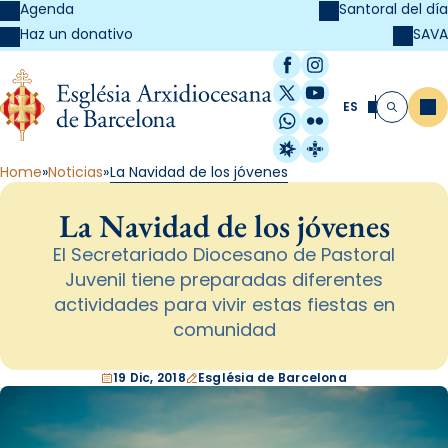
Agenda
Santoral del día
SAVA
Haz un donativo
Facebook
Instagram
X / Twitter
YouTube
ES
Me
Buscar
WhatsApp
Flickr
Radio Estel
Catalunya Cristi
Home
Noticias
La Navidad de los jóvenes
La Navidad de los jóvenes
El Secretariado Diocesano de Pastoral
Juvenil tiene preparadas diferentes
actividades para vivir estas fiestas en
comunidad
19 Dic, 2018
Església de Barcelona