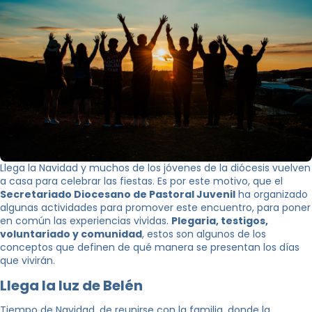
Llega la Navidad y muchos de los jóvenes de la diócesis vuelven
a casa para celebrar las fiestas. Es por este motivo, que el
Secretariado Diocesano de Pastoral Juvenil
ha organizado
algunas actividades para promover este encuentro, para poner
en común las experiencias vividas.
Plegaria, testigos,
voluntariado y comunidad
, estos son algunos de los
conceptos que definen de qué manera se presentan los días
que vivirán.
Llega la luz de Belén
Tiempo de Navidad, de reunirse con la familia, donde la