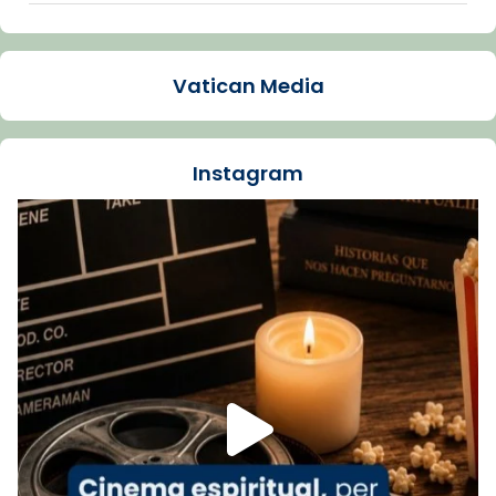
Arquebisbat de Barcelona
2 weeks ago
Vatican Media
La Carmina va patir depressió. Fa gairebé
dos mesos, a l'Estadi Lluís Companys, la
jove va fer arribar el seu testimoni al papa
Instagram
Lleó XIV.
Recupera l'entrevista comp
Vatican
tican News 👇
News
www.vaticannews.va/es/iglesia/news/2026-
07/carmina-historia-depresion-papa-viaje-
espana-testimoni...
Foto
View on Facebook
·
Share
Arquebisbat de Barcelona