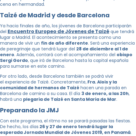
cena en hermandad.
Taizé de Madrid y desde Barcelona
Ya hacia finales de año, los jóvenes de Barcelona participarán
Encuentro Europeo de Jóvenes de Taizé
del
que tendrá
lugar a Madrid. El acontecimiento se presenta como una
manera de vivir un
fin de año diferente
. Será una experiencia
de peregrinaje que tendrá lugar del
28 de diciembre al 1 de
enero
. Además, contará con el acompañamiento del
obispo
Sergi Gordo
, que irá de Barcelona hasta la capital española
para sumarse en este camino.
Por otro lado, desde Barcelona también se podrá vivir
el experiencia de Taizé. Concretamente,
Fra. Alois y la
comunidad de hermanos de Taizé
hacen una parada en
Barcelona de camino a su casa. El día
3 de enero, a las 20h
,
habrá una
plegaria de Taizé en Santa Maria de Mar
.
Preparando la JMJ
Con este programa, el ritmo no se parará pasadas las fiestas.
De hecho, los días
26 y 27 de enero tendrá lugar la
esperada Jornada Mundial de Jóvenes 2019, en Panamá
.