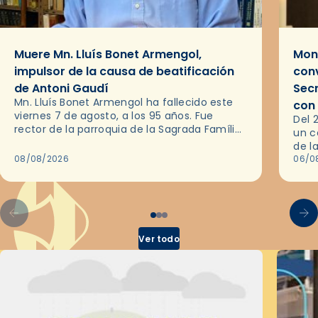
Muere Mn. Lluís Bonet Armengol,
Mons
impulsor de la causa de beatificación
conv
de Antoni Gaudí
Sec
Mn. Lluís Bonet Armengol ha fallecido este
con
viernes 7 de agosto, a los 95 años. Fue
Del 
rector de la parroquia de la Sagrada Família
un c
de Barcelona durante 25 años, entre 1993 y…
de l
08/08/2026
en l
06/0
por 
Ver todo