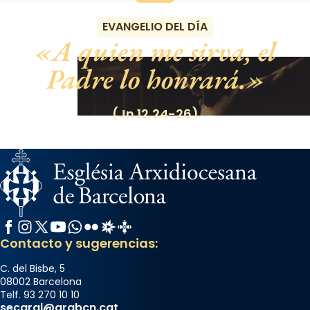
EVANGELIO DEL DÍA
A quien me sirva, el
Padre lo honrará.
(Jn 12,24-26)
Facebook
Instagram
X / Twitter
YouTube
WhatsApp
Flickr
Radio Estel
Catalunya Cristiana
Contacto y sugerencias:
C. del Bisbe, 5
08002 Barcelona
Telf. 93 270 10 10
secgral@arqbcn.cat