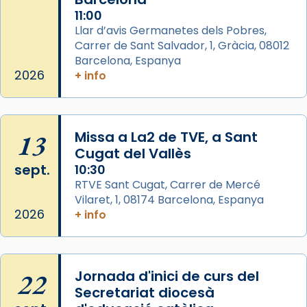
comitè organitzador de la visita apostòlica
11:00
del Sant Pare Lleó XIV a Barcelona, i als
Llar d’avis Germanetes dels Pobres,
col·laboradors, a la Catedral de Barcelona.
Carrer de Sant Salvador, 1, Gràcia, 08012
Barcelona, Espanya
L’arquebisbe de Barcelona, el cardenal Joan
2026
+ info
Josep Omella, ha presidit la missa i l’ha
concelebrat el bisbe auxiliar de Barcelona,
Mons. David Abadías.
13
Missa a La2 de TVE, a Sant
📸 Dr. G. Simón
Cugat del Vallès
Foto
sept.
10:30
View on Facebook
·
Share
RTVE Sant Cugat, Carrer de Mercé
Vilaret, 1, 08174 Barcelona, Espanya
2026
+ info
Arquebisbat de Barcelona
2 weeks ago
Memòria de les santes Juliana i
Semproniana, verges i màrtirs.
22
Jornada d'inici de curs del
Secretariat diocesà
Acompanyant la història de sant Cugat, a