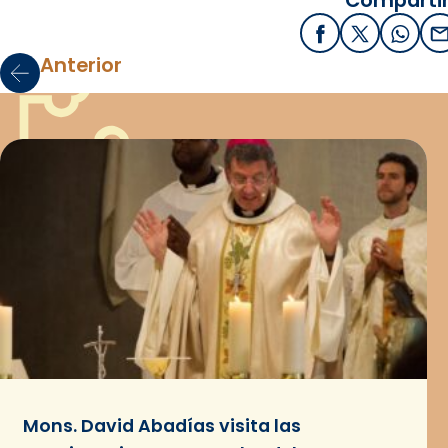
Compartir
Facebook
X / Twitter
What
E
Anterior
Mons. David Abadías visita las