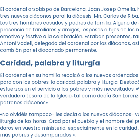
El cardenal arzobispo de Barcelona, ​​Joan Josep Omella
tres nuevos diàconos paral la diócesis: Mn. Carlos de Ri
Los tres hombres casados ​​y padres de familia. Alguno de
presencia de familiares y amigos, esposas e hijos de los n
emotivo y festivo a la celebración. Estaban presentes, tamb
Antoni Vadell, delegado del cardenal por los diáconos, as
comisión por el diaconado permanente.
Caridad, palabra y liturgia
El cardenal en su homilía recalcó a los nuevos ordenado
para con los pobres: la caridad, palabra y liturgia. Desta
esfuerzos en el servicio a los pobres y más necesitados. «
verdadero tesoro de la Iglesia, tal como decía San Lorenz
patrones diáconos».
«No olvidéis tampoco- les decia a los nuevos diáconos- 
liturgia de las horas. Orad por el pueblo y el nombre del pu
daros en vuestro ministerio, especialmente en la caridad ,
más pobres y desamparados «.