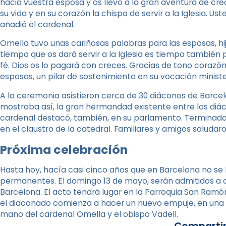
hacia vuestra esposa y os llevó a la gran aventura de cre
su vida y en su corazón la chispa de servir a la Iglesia.
añadió el cardenal.
Omella tuvo unas cariñosas palabras para las esposas, hij
tiempo que os dará servir a la Iglesia es tiempo también p
fé. Dios os lo pagará con creces. Gracias de tono corazó
esposas, un pilar de sostenimiento en su vocación minister
A la ceremonia asistieron cerca de 30 diáconos de Barcelon
mostraba así, la gran hermandad existente entre los diáco
cardenal destacó, también, en su parlamento. Terminada 
en el claustro de la catedral. Familiares y amigos saludar
Próxima celebración
Hasta hoy, hacía casi cinco años que en Barcelona no se
permanentes. El domingo 13 de mayo, serán admitidos a 
Barcelona. El acto tendrá lugar en la Parroquia San Ramó
el diaconado comienza a hacer un nuevo empuje, en una
mano del cardenal Omella y el obispo Vadell.