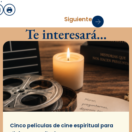
:
sApp
mail
Imprimir
Siguiente
Te interesará…
Cinco películas de cine espiritual para