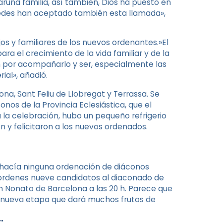
aruna familia, así también, Dios ha puesto en
 Ustedes han aceptado también esta llamada»,
os y familiares de los nuevos ordenantes.»El
ara el crecimiento de la vida familiar y de la
n por acompañarlo y ser, especialmente las
ial», añadió.
a, ​​Sant Feliu de Llobregat y Terrassa. Se
nos de la Provincia Eclesiástica, que el
la celebración, hubo un pequeño refrigerio
on y felicitaron a los nuevos ordenados.
 hacía ninguna ordenación de diáconos
ordenes nueve candidatos al diaconado de
n Nonato de Barcelona a las 20 h. Parece que
 nueva etapa que dará muchos frutos de