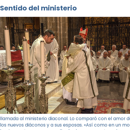
Sentido del ministerio
llamada al ministerio diaconal. Lo comparó con el amor d
los nuevos diáconos y a sus esposas. «Así como en un mo