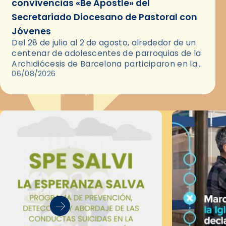
convivencias «Be Apostle» del
Secretariado Diocesano de Pastoral con
Jóvenes
Del 28 de julio al 2 de agosto, alrededor de un
centenar de adolescentes de parroquias de la
Archidiócesis de Barcelona participaron en las
convivencias Be Apostle, organizadas por el
06/08/2026
Secretariado Diocesano…