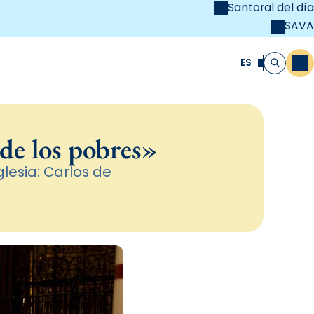
Santoral del día
SAVA
el
unya Cristiana
ES
M
Buscar
 de los pobres»
glesia: Carlos de