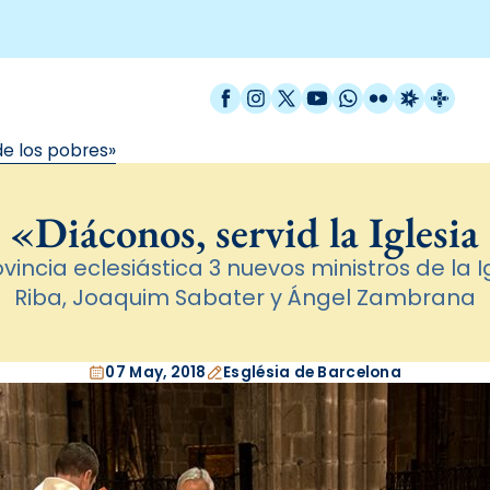
Facebook
Instagram
X / Twitter
YouTube
WhatsApp
Flickr
Radio Est
Catal
 de los pobres»
«Diáconos, servid la Iglesia
vincia eclesiástica 3 nuevos ministros de la I
Riba, Joaquim Sabater y Ángel Zambrana
07 May, 2018
Església de Barcelona